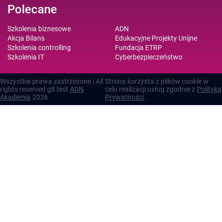
Polecane
Szkolenia biznesowe
ADN
Akcja Bilans
Edukacyjne Projekty Unijne
Szkolenia controlling
Fundacja ETRP
Szkolenia IT
Cyberbezpieczeństwo
Wszystkie prawa zastrzezone | All
Strona korzysta z plików cookie w
rights reserved git test
ADN
celu realizacji usług zgodnie z
Polityką
Akademia
2026
Prywatności
.