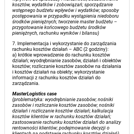
kosztów, wydatków i zobowiązań; sporządzanie
wstępnego budżetu wpływów i wydatków; sposoby
postępowania w przypadku wystąpienia niedoboru
środków pieniężnych; tworzenie master budżetu –
przygotowanie końcowego budżetu środków
pieniężnych, rachunku wyników i bilansu)
7. Implementacja i wykorzystanie do zarządzania
rachunku kosztów działań – ABC (2 godziny):
a) krótkie wprowadzenie do rachunku kosztów
działań; wyodrębnianie zasobów, działań i obiektów
kosztów; rozliczanie kosztów zasobów na działania
i kosztów działań na obiekty; wykorzystanie
informacji z rachunku kosztów działań do
zarządzania.
MasterLogistics case
(problematyka: wyodrębnianie zasobów; nośniki
zasobów i rozliczanie kosztów zasobów; nośniki
działań i rozliczanie kosztów działań; kalkulacja
kosztów klientów w rachunku kosztów działań;
zastosowanie rachunku kosztów działań do analizy
rentowności klientów; podejmowanie decyzji o
klientach na podstawie rachunku kosztów działań)