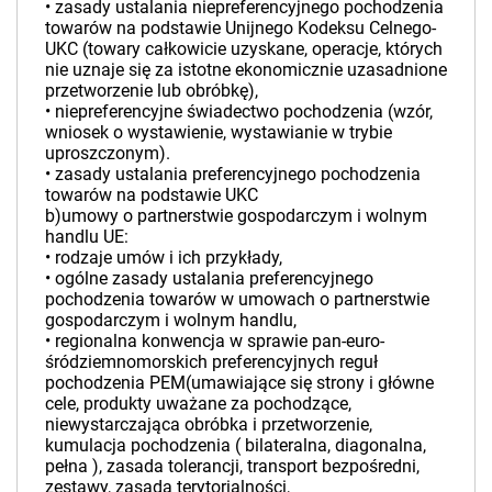
• zasady ustalania niepreferencyjnego pochodzenia
towarów na podstawie Unijnego Kodeksu Celnego-
UKC (towary całkowicie uzyskane, operacje, których
nie uznaje się za istotne ekonomicznie uzasadnione
przetworzenie lub obróbkę),
• niepreferencyjne świadectwo pochodzenia (wzór,
wniosek o wystawienie, wystawianie w trybie
uproszczonym).
• zasady ustalania preferencyjnego pochodzenia
towarów na podstawie UKC
b)umowy o partnerstwie gospodarczym i wolnym
handlu UE:
• rodzaje umów i ich przykłady,
• ogólne zasady ustalania preferencyjnego
pochodzenia towarów w umowach o partnerstwie
gospodarczym i wolnym handlu,
• regionalna konwencja w sprawie pan-euro-
śródziemnomorskich preferencyjnych reguł
pochodzenia PEM(umawiające się strony i główne
cele, produkty uważane za pochodzące,
niewystarczająca obróbka i przetworzenie,
kumulacja pochodzenia ( bilateralna, diagonalna,
pełna ), zasada tolerancji, transport bezpośredni,
zestawy, zasada terytorialności,