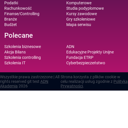
Podatki
Komputerowe
Rachunkowość
Studia podyplomowe
Finanse/Controlling
Kursy zawodowe
Branże
Gry szkoleniowe
Budżet
Mapa serwisu
Polecane
Szkolenia biznesowe
ADN
Akcja Bilans
Edukacyjne Projekty Unijne
Szkolenia controlling
Fundacja ETRP
Szkolenia IT
Cyberbezpieczeństwo
Wszystkie prawa zastrzezone | All
Strona korzysta z plików cookie w
rights reserved git test
ADN
celu realizacji usług zgodnie z
Polityką
Akademia
2026
Prywatności
.