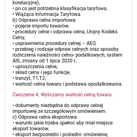
korelacyjne),
• po co jest potrzebna klasyfikacja taryfowa,
• Wiążąca Informacja Taryfowa
b) Odprawa celna importowa:
• pojęcie importu towarów,
• procedury celne i odprawa celna, Unijny Kodeks
Celny,
• usprawnienia procedury celnej – AEO,
• przebieg i rodzaje odpraw celnych oraz sposoby
rozliczenia należności celno- podatkowych, system
AIS, zmiany od 1 lipca 2020 r.,
• uproszczenia celne,
• skład celny i jego funkcje,
• tranzyt, T1,T2,
• wartość celna towaru i podstawa opodatkowania.
Ćwiczenie 4: Wyliczamy wartość celną towaru.
• dokumenty niezbędne do odprawy celnej
importowej ze szczegółowym omówieniem.
c) Odprawa celna eksportowa:
• warunki jakie trzeba spełnić aby miał miejsce
eksport towarów,
• eksport bezpośredni i pośredni- omówienie,