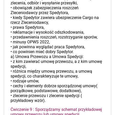
zlecenia, odbiór i wysyłanie przesyłki,
• obowiązek zabezpieczenia roszczeń
Zleceniodawcy przez Spedytora,
• kiedy Spedytor zawiera ubezpieczenie Cargo na
rzecz Zleceniodawcy,
• prawa Spedytora,
• reklamacje i wysokość odszkodowania,
• przedawnienia roszczeń, rozstrzyganie sporów,
• minusy OPWS 2022,
• jak powinna wyglądać praca Spedytora,
• co powinien mieć dobry Spedytor.
a) Umowa Przewozu a Umowa Spedycji:
• z kim zawierać umowę przewozu, a z kim umowę
spedycji,
• różnica między umową przewozu, a umową
spedycji, co charakteryzuje te umowy,
• rodzaje umów,
• cechy i elementy dobrze sporządzonej umowy(
porządkowe, podstawowe, dodatkowe),
• zlecenie przewozu i zlecenie spedycji (
przykładowy wzór).
Ćwiczenie 9 : Sporządzamy schemat przykładowej
umowy przewozu lub umowy spedycji.