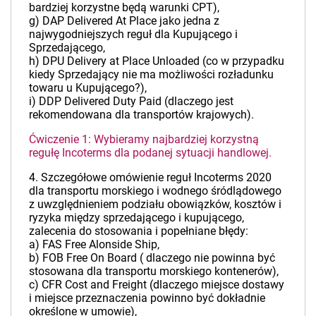
bardziej korzystne będą warunki CPT),
g) DAP Delivered At Place jako jedna z
najwygodniejszych reguł dla Kupującego i
Sprzedającego,
h) DPU Delivery at Place Unloaded (co w przypadku
kiedy Sprzedający nie ma możliwości rozładunku
towaru u Kupującego?),
i) DDP Delivered Duty Paid (dlaczego jest
rekomendowana dla transportów krajowych).
Ćwiczenie 1: Wybieramy najbardziej korzystną
regułę Incoterms dla podanej sytuacji handlowej.
4. Szczegółowe omówienie reguł Incoterms 2020
dla transportu morskiego i wodnego śródlądowego
z uwzględnieniem podziału obowiązków, kosztów i
ryzyka między sprzedającego i kupującego,
zalecenia do stosowania i popełniane błędy:
a) FAS Free Alonside Ship,
b) FOB Free On Board ( dlaczego nie powinna być
stosowana dla transportu morskiego kontenerów),
c) CFR Cost and Freight (dlaczego miejsce dostawy
i miejsce przeznaczenia powinno być dokładnie
określone w umowie),