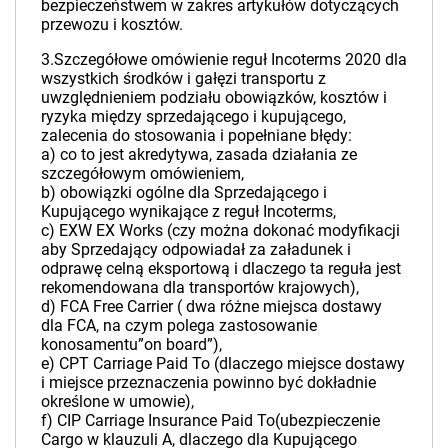
bezpieczeństwem w zakres artykułów dotyczących
przewozu i kosztów.
3.Szczegółowe omówienie reguł Incoterms 2020 dla
wszystkich środków i gałęzi transportu z
uwzględnieniem podziału obowiązków, kosztów i
ryzyka między sprzedającego i kupującego,
zalecenia do stosowania i popełniane błędy:
a) co to jest akredytywa, zasada działania ze
szczegółowym omówieniem,
b) obowiązki ogólne dla Sprzedającego i
Kupującego wynikające z reguł Incoterms,
c) EXW EX Works (czy można dokonać modyfikacji
aby Sprzedający odpowiadał za załadunek i
odprawę celną eksportową i dlaczego ta reguła jest
rekomendowana dla transportów krajowych),
d) FCA Free Carrier ( dwa różne miejsca dostawy
dla FCA, na czym polega zastosowanie
konosamentu”on board”),
e) CPT Carriage Paid To (dlaczego miejsce dostawy
i miejsce przeznaczenia powinno być dokładnie
określone w umowie),
f) CIP Carriage Insurance Paid To(ubezpieczenie
Cargo w klauzuli A, dlaczego dla Kupującego