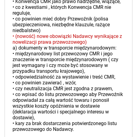
• Konwencja CMR jako prawo nadrzędne, wiążące,
• co z kwestiami , których Konwencja CMR nie
reguluje,
• co powinien mieć dobry Przewoźnik (polisa
ubezpieczeniowa, niezbędne klauzule, rażące
niedbalstwo)
• (nowość) nowe obowiązki Nadawcy wynikające z
nowelizacji prawa przewozowego)
a) dokumenty w transporcie międzynarodowym:
• międzynarodowy list przewozowy CMR i jego
znaczenie w transporcie międzynarodowym ( czy
jest wymagany i czy może być stosowany w
przypadku transportu krajowego),
• odpowiedzialność za wystawienie i treść CMR,
• co powinien zawierać , wzór,
• czy neutralizacja CMR jest zgodna z prawem,
• co wpisać do listu przewozowego aby Przewoźnik
odpowiadał za całą wartość towaru i ponosił
wszystkie koszty opóźnienia w dostawie
(deklaracja wartości i specjalnego interesu w
dostawie),
• kary za brak dostarczenia potwierdzonego listu
przewozowego do Nadawcy.