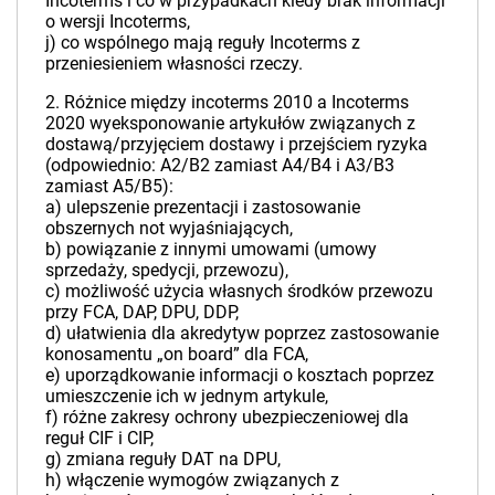
Incoterms i co w przypadkach kiedy brak informacji
o wersji Incoterms,
j) co wspólnego mają reguły Incoterms z
przeniesieniem własności rzeczy.
2. Różnice między incoterms 2010 a Incoterms
2020 wyeksponowanie artykułów związanych z
dostawą/przyjęciem dostawy i przejściem ryzyka
(odpowiednio: A2/B2 zamiast A4/B4 i A3/B3
zamiast A5/B5):
a) ulepszenie prezentacji i zastosowanie
obszernych not wyjaśniających,
b) powiązanie z innymi umowami (umowy
sprzedaży, spedycji, przewozu),
c) możliwość użycia własnych środków przewozu
przy FCA, DAP, DPU, DDP,
d) ułatwienia dla akredytyw poprzez zastosowanie
konosamentu „on board” dla FCA,
e) uporządkowanie informacji o kosztach poprzez
umieszczenie ich w jednym artykule,
f) różne zakresy ochrony ubezpieczeniowej dla
reguł CIF i CIP,
g) zmiana reguły DAT na DPU,
h) włączenie wymogów związanych z