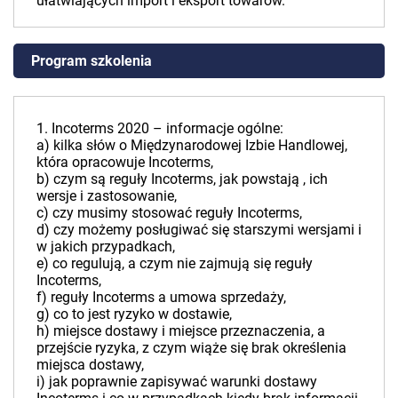
ułatwiających import i eksport towarów.
Program szkolenia
1. Incoterms 2020 – informacje ogólne:
a) kilka słów o Międzynarodowej Izbie Handlowej,
która opracowuje Incoterms,
b) czym są reguły Incoterms, jak powstają , ich
wersje i zastosowanie,
c) czy musimy stosować reguły Incoterms,
d) czy możemy posługiwać się starszymi wersjami i
w jakich przypadkach,
e) co regulują, a czym nie zajmują się reguły
Incoterms,
f) reguły Incoterms a umowa sprzedaży,
g) co to jest ryzyko w dostawie,
h) miejsce dostawy i miejsce przeznaczenia, a
przejście ryzyka, z czym wiąże się brak określenia
miejsca dostawy,
i) jak poprawnie zapisywać warunki dostawy