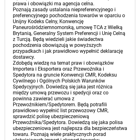
prawa i obowiązki ma agencja celna.
Poznają zasady ustalania niepreferencyjnego i
preferencyjnego pochodzenia towarów w oparciu o
Unijny Kodeks Celny, Konwencję
Paneurośródziemnomorską, umowę TCA z Wielką
Brytanią, Generalny System Preferencji i Unię Celną
z Turcją. Będą wiedzieli jakie świadectwa
pochodzenia obowiązują w powyższych
przypadkach i jak prawidłowo wypełnić deklarację
dostawcy.
Zdobędą wiedzę na temat praw i obowiązków
Importera i Eksportera oraz Przewoźnika i
Spedytora na gruncie Konwencji CMR, Kodeksu
Cywilnego i Ogólnych Polskich Warunków
Spedycyjnych. Dowiedzą się jaka jest różnica
między umową przewozu i spedycji oraz co
powinna zawierać umowa z
Przewoźnikiem/Spedytorem. Będą potrafili
prawidłowo wypełnić list przewozowy CMR,
sprawdzić polisę ubezpieczeniową
Przewoźnika/Spedytora. Dowiedzą się jaka polisa
ubezpieczeniowa jest najlepsza dla bezpieczeństwa
towaru. Poznają wiele praktycznych porad