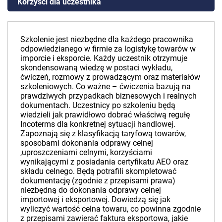
Korzyści dla uczestnika
Szkolenie jest niezbędne dla każdego pracownika
odpowiedzianego w firmie za logistykę towarów w
imporcie i eksporcie. Każdy uczestnik otrzymuje
skondensowaną wiedzę w postaci wykładu,
ćwiczeń, rozmowy z prowadzącym oraz materiałów
szkoleniowych. Co ważne – ćwiczenia bazują na
prawdziwych przypadkach biznesowych i realnych
dokumentach. Uczestnicy po szkoleniu będą
wiedzieli jak prawidłowo dobrać właściwą regułę
Incoterms dla konkretnej sytuacji handlowej.
Zapoznają się z klasyfikacją taryfową towarów,
sposobami dokonania odprawy celnej
,uproszczeniami celnymi, korzyściami
wynikającymi z posiadania certyfikatu AEO oraz
składu celnego. Będą potrafili skompletować
dokumentację (zgodnie z przepisami prawa)
niezbędną do dokonania odprawy celnej
importowej i eksportowej. Dowiedzą się jak
wyliczyć wartość celna towaru, co powinna zgodnie
z przepisami zawierać faktura eksportowa, jakie