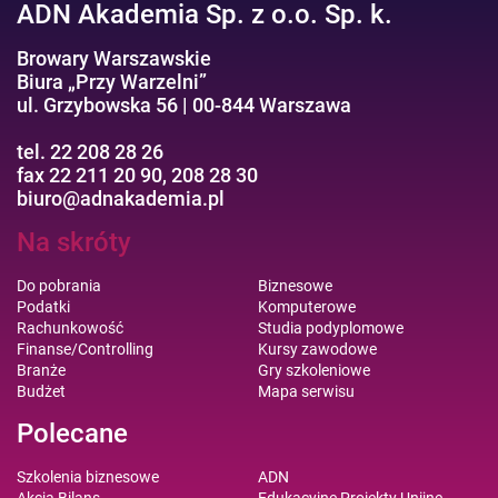
ADN Akademia Sp. z o.o. Sp. k.
Browary Warszawskie
Biura „Przy Warzelni”
ul. Grzybowska 56 | 00-844 Warszawa
tel. 22 208 28 26
fax 22 211 20 90, 208 28 30
biuro@adnakademia.pl
Na skróty
Do pobrania
Biznesowe
Podatki
Komputerowe
Rachunkowość
Studia podyplomowe
Finanse/Controlling
Kursy zawodowe
Branże
Gry szkoleniowe
Budżet
Mapa serwisu
Polecane
Szkolenia biznesowe
ADN
Akcja Bilans
Edukacyjne Projekty Unijne