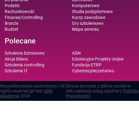
Podatki
Komputerowe
Rachunkowość
Studia podyplomowe
Finanse/Controlling
Kursy zawodowe
Branże
Gry szkoleniowe
Budżet
Mapa serwisu
Polecane
Szkolenia biznesowe
ADN
Akcja Bilans
Edukacyjne Projekty Unijne
Szkolenia controlling
Fundacja ETRP
Szkolenia IT
Cyberbezpieczeństwo
Wszystkie prawa zastrzezone | All
Strona korzysta z plików cookie w
rights reserved git test
ADN
celu realizacji usług zgodnie z
Polityką
Akademia
2026
Prywatności
.