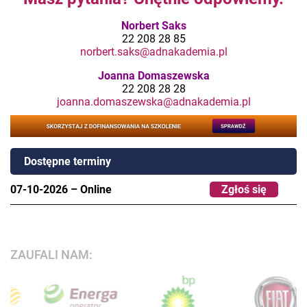
Norbert Saks
22 208 28 85
norbert.saks@adnakademia.pl
Joanna Domaszewska
22 208 28 28
joanna.domaszewska@adnakademia.pl
Dostępne terminy
07-10-2026
–
Online
Zgłoś się
ZAUFALI NAM: