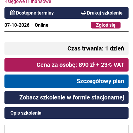
Księgowe i Finansowe
Dostępne terminy
Drukuj szkolenie
07-10-2026
–
Online
Zgłoś się
Czas trwania: 1 dzień
Cena za osobę: 890 zł + 23% VAT
Szczegółowy plan
Zobacz szkolenie w formie stacjonarnej
Opis szkolenia