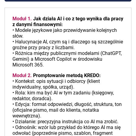
Moduł 1.
Jak działa AI i co z tego wynika dla pracy
z danymi finansowymi:
• Modele językowe jako przewidywanie kolejnych
słów.
• Halucynacje AI, czym są i dlaczego są szczególnie
groźne przy pracy z liczbami.
• Różnica między publicznymi modelami (ChatGPT,
Gemini) a Microsoft Copilot w środowisku
Microsoft 365.
Moduł 2.
Promptowanie metodą KREDO:
• Kontekst: opis sytuacji i odbiorcy (klient
indywidualny, spółka, urząd).
• Rola: kim ma być AI w tym zadaniu (księgowy,
redaktor, doradca).
• Edycja: format odpowiedzi, długość, struktura, ton
(oficjalne pismo, mail do klienta, notatka
wewnętrzna).
• Działanie: precyzyjna instrukcja co AI ma zrobić.
• Odnośnik: wzór lub przykład do którego AI ma się
odwołać (poprzednie pismo, szablon, fragment