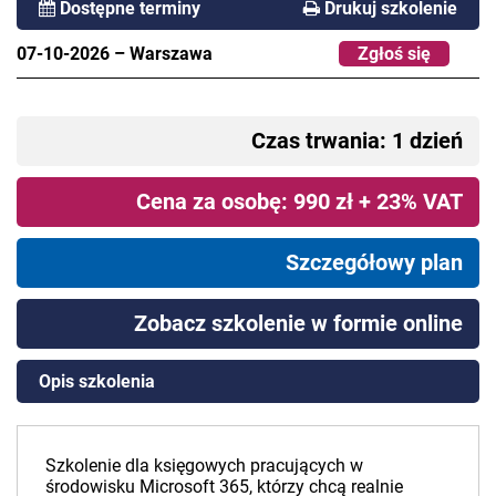
Dostępne terminy
Drukuj szkolenie
07-10-2026
–
Warszawa
Zgłoś się
Czas trwania: 1 dzień
Cena za osobę: 990 zł + 23% VAT
Szczegółowy plan
Zobacz szkolenie w formie online
Opis szkolenia
Szkolenie dla księgowych pracujących w
środowisku Microsoft 365, którzy chcą realnie