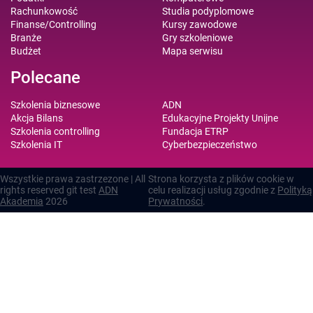
Rachunkowość
Studia podyplomowe
Finanse/Controlling
Kursy zawodowe
Branże
Gry szkoleniowe
Budżet
Mapa serwisu
Polecane
Szkolenia biznesowe
ADN
Akcja Bilans
Edukacyjne Projekty Unijne
Szkolenia controlling
Fundacja ETRP
Szkolenia IT
Cyberbezpieczeństwo
Wszystkie prawa zastrzezone | All
Strona korzysta z plików cookie w
rights reserved git test
ADN
celu realizacji usług zgodnie z
Polityką
Akademia
2026
Prywatności
.