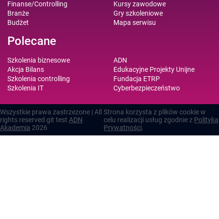
Finanse/Controlling
Kursy zawodowe
Branże
Gry szkoleniowe
Budżet
Mapa serwisu
Polecane
Szkolenia biznesowe
ADN
Akcja Bilans
Edukacyjne Projekty Unijne
Szkolenia controlling
Fundacja ETRP
Szkolenia IT
Cyberbezpieczeństwo
Wszystkie prawa zastrzezone | All
Strona korzysta z plików cookie w
rights reserved git test
ADN
celu realizacji usług zgodnie z
Polityką
Akademia
2026
Prywatności
.