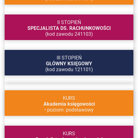
II STOPIEŃ
SPECJALISTA DS. RACHUNKOWOŚCI
(kod zawodu 241103)
III STOPIEŃ
GŁÓWNY KSIĘGOWY
(kod zawodu 121101)
KURS
Akademia księgowości
• poziom: podstawowy
KURS