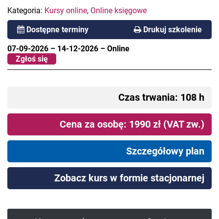
Kategoria:
Kursy online
,
Online księgowe
Dostępne terminy
Drukuj szkolenie
07-09-2026
–
14-12-2026
–
Online
Zgłoś się
Czas trwania: 108 h
Cena za osobę: 1990 zł (VAT zw.)
Szczegółowy plan
Zobacz kurs w formie stacjonarnej