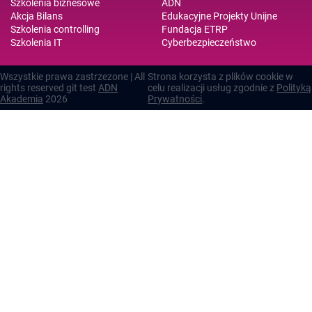
Szkolenia biznesowe
ADN
Akcja Bilans
Edukacyjne Projekty Unijne
Szkolenia controlling
Fundacja ETRP
Szkolenia IT
Cyberbezpieczeństwo
Wszystkie prawa zastrzezone | All
Strona korzysta z plików cookie w
rights reserved git test
ADN
celu realizacji usług zgodnie z
Polityką
Akademia
2026
Prywatności
.