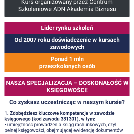
Kurs organizowany przez Centrum
Szkoleniowe ADN Akademia Biznesu
Lider rynku szkoleń
Od 2007 roku doświadczenie w kursach
zawodowych
Ponad 1 mln
przeszkolonych osób
NASZA SPECJALIZACJA – DOSKONAŁOŚĆ W
KSIĘGOWOŚCI!
Co zyskasz uczestnicząc w naszym kursie?
1. Zdobędziesz kluczowe kompetencje w zawodzie
księgowego (kod zawodu 331301), w tym:
• umiejętność prowadzenia ksiąg rachunkowych, czyli
pełnej księgowości, obejmującej ewidencję dokumentów