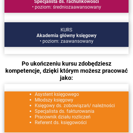
Specjalista ds. rachunkowości
• poziom: średniozaawansowany
KURS
Akademia główny księgowy
• poziom: zaawansowany
Po ukończeniu kursu zdobędziesz
kompetencje, dzięki którym możesz pracować
jako:
Asystent księgowego
Młodszy księgowy
Księgowy ds. zobowiązań/ należności
Specjalista ds. fakturowania
Pracownik działu rozliczeń
Referent ds. księgowości