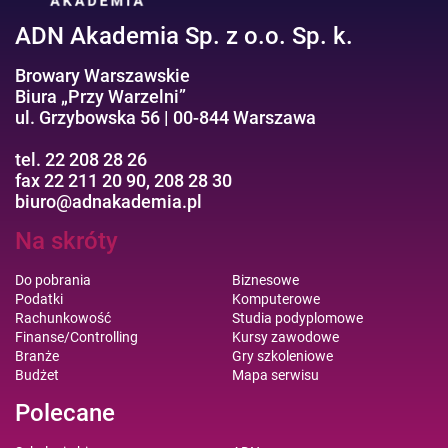
ADN Akademia Sp. z o.o. Sp. k.
Browary Warszawskie
Biura „Przy Warzelni”
ul. Grzybowska 56 | 00-844 Warszawa
tel. 22 208 28 26
fax 22 211 20 90, 208 28 30
biuro@adnakademia.pl
Na skróty
Do pobrania
Biznesowe
Podatki
Komputerowe
Rachunkowość
Studia podyplomowe
Finanse/Controlling
Kursy zawodowe
Branże
Gry szkoleniowe
Budżet
Mapa serwisu
Polecane