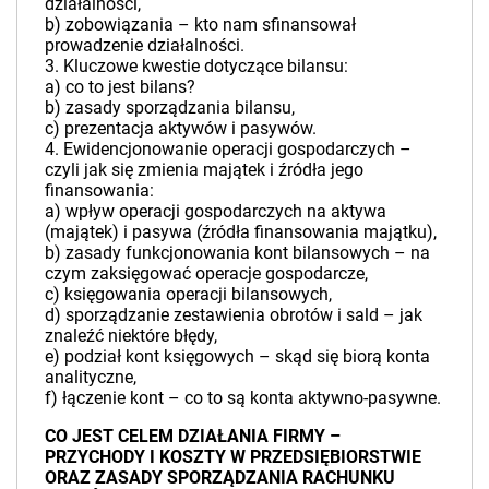
działalności,
b) zobowiązania – kto nam sfinansował
prowadzenie działalności.
3. Kluczowe kwestie dotyczące bilansu:
a) co to jest bilans?
b) zasady sporządzania bilansu,
c) prezentacja aktywów i pasywów.
4. Ewidencjonowanie operacji gospodarczych –
czyli jak się zmienia majątek i źródła jego
finansowania:
a) wpływ operacji gospodarczych na aktywa
(majątek) i pasywa (źródła finansowania majątku),
b) zasady funkcjonowania kont bilansowych – na
czym zaksięgować operacje gospodarcze,
c) księgowania operacji bilansowych,
d) sporządzanie zestawienia obrotów i sald – jak
znaleźć niektóre błędy,
e) podział kont księgowych – skąd się biorą konta
analityczne,
f) łączenie kont – co to są konta aktywno-pasywne.
CO JEST CELEM DZIAŁANIA FIRMY –
PRZYCHODY I KOSZTY W PRZEDSIĘBIORSTWIE
ORAZ ZASADY SPORZĄDZANIA RACHUNKU