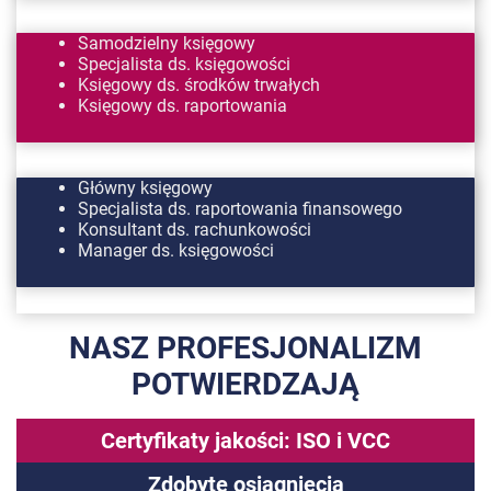
Samodzielny księgowy
Specjalista ds. księgowości
Księgowy ds. środków trwałych
Księgowy ds. raportowania
Główny księgowy
Specjalista ds. raportowania finansowego
Konsultant ds. rachunkowości
Manager ds. księgowości
NASZ PROFESJONALIZM
POTWIERDZAJĄ
Certyfikaty jakości: ISO i VCC
Zdobyte osiągnięcia