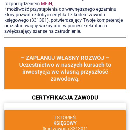
rozporządzeniem
MEiN,
• możliwość przystąpienia do wewnętrznego egzaminu,
który pozwala zdobyć certyfikat z kodem zawodu
księgowego (331301), potwierdzający Twoje kompetencje
oraz stanowiący ważny atut w procesie rekrutacji i
zwiększający szanse na zatrudnienie.
– ZAPLANUJ WŁASNY ROZWÓJ –
Uczestnictwo w naszych kursach to
inwestycja we własną przyszłość
zawodową.
CERTYFIKACJA ZAWODU
I STOPIEŃ
KSIĘGOWY
(kod zawodu 331301)