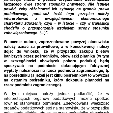
łączącego dwie strony stosunku prawnego. Nie istnieje
powód, żeby różnicować ich sytuację na gruncie prawa
podatkowego, ponieważ treść tego przepisu należy
interpretować z uwzględnieniem ekonomicznego
charakteru zdarzenia, czyli – w istocie – czy w transakcji
chodziło o przysporzenie względem strony stosunku
zobowiązaniowego. (…)”.
W ocenie autora, zaprezentowane powyżej stanowisko
należy uznać za prawidłowe, a w konsekwencji należy
dojść do wniosku, że w przypadku zakupu biletów
lotniczych przez pośredników, obowiązki płatnika (w tym
w szczególności obowiązek poboru podatku) będą
spoczywać na podmiocie dokonującym faktycznej
wypłaty należności na rzecz podmiotu zagranicznego, tj.
na pośredniku (a jeżeli jest kilku pośredników to wówczas
na ostatnim pośredniku, który dokonuje płatności na
rzecz podmiotu zagranicznego).
W tym miejscu należy jednak podkreślić, że w
interpretacjach organów podatkowych można spotkać
również stanowiska odmienne. Zdecydowana większość
organów podatkowych stoi na stanowisku, że w przypadku
nabywania biletów lotniczych przez pośrednika, obowiązek