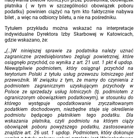
płatnika ( w tym w szczególności obowiązek poboru
podatku) powinien ciążyć na tym kto faktycznie nabywa
bilet , a więc na odbiorcy biletu, a nie na pośredniku.
Tytułem przykładu można wskazać na interpretacje
indywidualne Dyrektora Izby Skarbowej w Katowicach,
gdzie wskazano, że:
„(…)W niniejszej sprawie za podatnika należy uznać
zagraniczne przedsiębiorstwo żeglugi powietrznej, które
osiągnęło przychód, co wynika z art. 21 ust. 1 pkt 4 updop.
Niewątpliwie podmiotem, który osiągnął przychód na
terytorium Polski z tytułu usług przewozu lotniczego jest
przewoźnik. W związku z tym, że mamy do czynienia z
podmiotem zagranicznym uzyskującym przychody w
Polsce ze sprzedaży usług lotniczych (tj. podmiotem z
ograniczonym obowiązkiem podatkowym), w stosunku do
którego występuje opodatkowanie zryczałtowanym
podatkiem dochodowym, niezbędne staje się określenie
podmiotu będącego płatnikiem tego podatku. Dla
wskazania płatnika, czyli podmiotu na którym ciąży
obowiązek poboru powyższego podatku, zastosowanie
znajdzie art. 26 ust. 1 updop. Podmiotem, który dokonuje