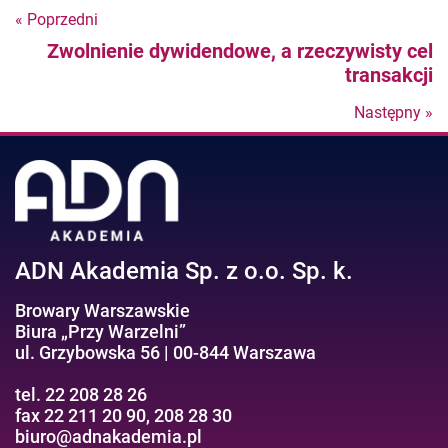
« Poprzedni
Nastepny
Zwolnienie dywidendowe, a rzeczywisty cel
post
transakcji
Następny »
N
po
ADN Akademia Sp. z o.o. Sp. k.
Browary Warszawskie
Biura „Przy Warzelni”
ul. Grzybowska 56 | 00-844 Warszawa
tel. 22 208 28 26
fax 22 211 20 90, 208 28 30
biuro@adnakademia.pl