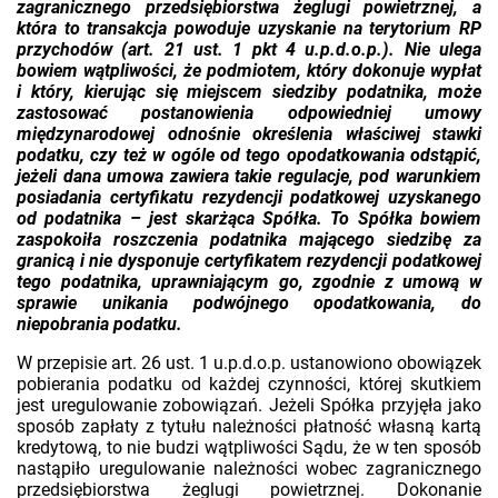
zagranicznego przedsiębiorstwa żeglugi powietrznej, a
która to transakcja powoduje uzyskanie na terytorium RP
przychodów (art. 21 ust. 1 pkt 4 u.p.d.o.p.). Nie ulega
bowiem wątpliwości, że podmiotem, który dokonuje wypłat
i który, kierując się miejscem siedziby podatnika, może
zastosować postanowienia odpowiedniej umowy
międzynarodowej odnośnie określenia właściwej stawki
podatku, czy też w ogóle od tego opodatkowania odstąpić,
jeżeli dana umowa zawiera takie regulacje, pod warunkiem
posiadania certyfikatu rezydencji podatkowej uzyskanego
od podatnika – jest skarżąca Spółka. To Spółka bowiem
zaspokoiła roszczenia podatnika mającego siedzibę za
granicą i nie dysponuje certyfikatem rezydencji podatkowej
tego podatnika, uprawniającym go, zgodnie z umową w
sprawie unikania podwójnego opodatkowania, do
niepobrania podatku.
W przepisie art. 26 ust. 1 u.p.d.o.p. ustanowiono obowiązek
pobierania podatku od każdej czynności, której skutkiem
jest uregulowanie zobowiązań. Jeżeli Spółka przyjęła jako
sposób zapłaty z tytułu należności płatność własną kartą
kredytową, to nie budzi wątpliwości Sądu, że w ten sposób
nastąpiło uregulowanie należności wobec zagranicznego
przedsiębiorstwa żeglugi powietrznej. Dokonanie