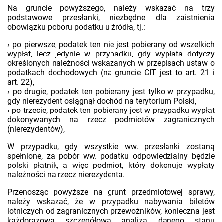
Na gruncie powyższego, należy wskazać na trzy
podstawowe przesłanki, niezbędne dla zaistnienia
obowiązku poboru podatku u źródła, tj.:
› po pierwsze, podatek ten nie jest pobierany od wszelkich
wypłat, lecz jedynie w przypadku, gdy wypłata dotyczy
określonych należności wskazanych w przepisach ustaw o
podatkach dochodowych (na gruncie CIT jest to art. 21 i
art. 22),
› po drugie, podatek ten pobierany jest tylko w przypadku,
gdy nierezydent osiągnął dochód na terytorium Polski,
› po trzecie, podatek ten pobierany jest w przypadku wypłat
dokonywanych na rzecz podmiotów zagranicznych
(nierezydentów),
W przypadku, gdy wszystkie ww. przesłanki zostaną
spełnione, za pobór ww. podatku odpowiedzialny będzie
polski płatnik, a więc podmiot, który dokonuje wypłaty
należności na rzecz nierezydenta.
Przenosząc powyższe na grunt przedmiotowej sprawy,
należy wskazać, że w przypadku nabywania biletów
lotniczych od zagranicznych przewoźników, konieczna jest
każdorazowa szczegółowa analiza danego stanu