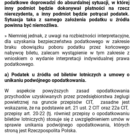
podatkowe doprowadzi do absurdalnej sytuacji, w której
inny podmiot będzie dokonywał płatności na rzecz
nierezydenta, a inny podmiot będzie potrącał podatek.
Sytuacja taka z samego założenia podatku u źródła
powinna być niemożliwa.
» Niemniej jednak, z uwagi na rozbieżności interpretacyjne,
dla uzyskania bezpieczeństwa podatkowego w zakresie
braku obowiązku poboru podatku przez końcowego
nabywcę biletu, zalecam wystąpienie w tym zakresie z
wnioskiem o wydanie interpretacji indywidualnej prawa
podatkowego.
a) Podatek u źródła od biletów lotniczych a umowy o
unikaniu podwójnego opodatkowania.
W aspekcie powyższych zasad opodatkowania
przychodów uzyskiwanych przez przedsiębiorstwa żeglugi
powietrznej na gruncie przepisów CIT, zasadne jest
wskazanie, że na podstawie art. 21 ust. 2 CIT oraz 22a CIT,
przepisy art. 20-22 (tj. również przepisy o opodatkowaniu
biletów lotniczych) stosuje się z uwzględnieniem umów w
sprawie unikania podwójnego opodatkowania, których
stroną jest Rzeczpospolita Polska.