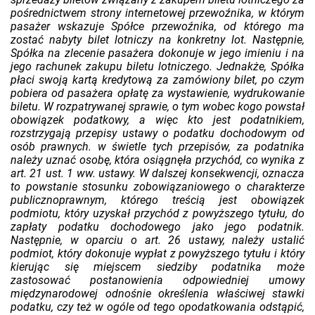
pośrednictwem strony internetowej przewoźnika, w którym
pasażer wskazuje Spółce przewoźnika, od którego ma
zostać nabyty bilet lotniczy na konkretny lot. Następnie,
Spółka na zlecenie pasażera dokonuje w jego imieniu i na
jego rachunek zakupu biletu lotniczego. Jednakże, Spółka
płaci swoją kartą kredytową za zamówiony bilet, po czym
pobiera od pasażera opłatę za wystawienie, wydrukowanie
biletu. W rozpatrywanej sprawie, o tym wobec kogo powstał
obowiązek podatkowy, a więc kto jest podatnikiem,
rozstrzygają przepisy ustawy o podatku dochodowym od
osób prawnych. w świetle tych przepisów, za podatnika
należy uznać osobę, która osiągnęła przychód, co wynika z
art. 21 ust. 1 ww. ustawy. W dalszej konsekwencji, oznacza
to powstanie stosunku zobowiązaniowego o charakterze
publicznoprawnym, którego treścią jest obowiązek
podmiotu, który uzyskał przychód z powyższego tytułu, do
zapłaty podatku dochodowego jako jego podatnik.
Następnie, w oparciu o art. 26 ustawy, należy ustalić
podmiot, który dokonuje wypłat z powyższego tytułu i który
kierując się miejscem siedziby podatnika może
zastosować postanowienia odpowiedniej umowy
międzynarodowej odnośnie określenia właściwej stawki
podatku, czy też w ogóle od tego opodatkowania odstąpić,