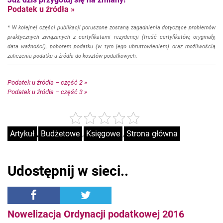
Podatek u źródła »
* W kolejnej części publikacji poruszone zostaną zagadnienia dotyczące problemów
praktycznych związanych z certyfikatami rezydencji (treść certyfikatów, oryginały,
data ważności), poborem podatku (w tym jego ubruttowieniem) oraz możliwością
zaliczenia podatku u źródła do kosztów podatkowych.
Podatek u źródła – część 2 »
Podatek u źródła – część 3 »
Artykuł
,
Budżetowe
,
Księgowe
,
Strona główna
Udostępnij w sieci..
Nowelizacja Ordynacji podatkowej 2016