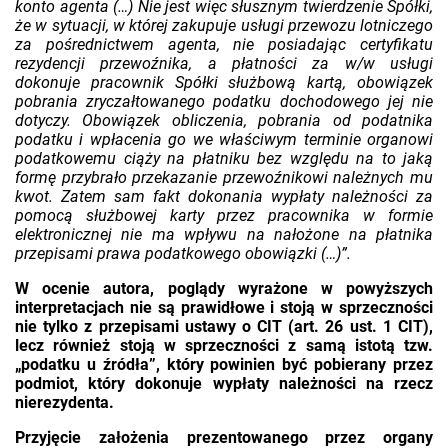
konto agenta (…) Nie jest więc słusznym twierdzenie Spółki,
że w sytuacji, w której zakupuje usługi przewozu lotniczego
za pośrednictwem agenta, nie posiadając certyfikatu
rezydencji przewoźnika, a płatności za w/w usługi
dokonuje pracownik Spółki służbową kartą, obowiązek
pobrania zryczałtowanego podatku dochodowego jej nie
dotyczy. Obowiązek obliczenia, pobrania od podatnika
podatku i wpłacenia go we właściwym terminie organowi
podatkowemu ciąży na płatniku bez względu na to jaką
formę przybrało przekazanie przewoźnikowi należnych mu
kwot. Zatem sam fakt dokonania wypłaty należności za
pomocą służbowej karty przez pracownika w formie
elektronicznej nie ma wpływu na nałożone na płatnika
przepisami prawa podatkowego obowiązki (…)”.
W ocenie autora, poglądy wyrażone w powyższych
interpretacjach nie są prawidłowe i stoją w sprzeczności
nie tylko z przepisami ustawy o CIT (art. 26 ust. 1 CIT),
lecz również stoją w sprzeczności z samą istotą tzw.
„podatku u źródła”, który powinien być pobierany przez
podmiot, który dokonuje wypłaty należności na rzecz
nierezydenta.
Przyjęcie założenia prezentowanego przez organy