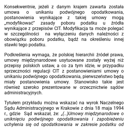
Konsekwentnie, jeżeli z danym krajem zawarta została
umowa o unikaniu podwójnego opodatkowania,
postanowienia wynikające z takiej umowy mogą
„modyfikować” zasady poboru podatku u źródła
wynikające z przepisów CIT. Modyfikacja ta może polegać
w szczególności na wyłączeniu danych należności z
obowiązku poboru podatku, bądź na określeniu innej
stawki tego podatku.
Podkreślenia wymaga, że polskiej hierarchii źródeł prawa,
umowy międzynarodowe usytuowane zostały wyżej niż
przepisy polskich ustaw, a co za tym idzie, w przypadku
sprzeczności regulacji CIT z postanowieniami umowy o
unikaniu podwójnego opodatkowania, pierwszeństwo będą
miały postanowienia umowy. Stanowisko takie jest
również szeroko prezentowane w orzecznictwie sądów
administracyjnych.
Tytułem przykładu można wskazać na wyrok Naczelnego
Sądu Administracyjnego w Krakowie z dnia 18 maja 1994
r., gdzie Sąd wskazał, że:
„(…)Umowy międzynarodowe o
uniknięciu podwójnego opodatkowania i zapobieżeniu
uchylenia się od opodatkowania w zakresie podatku od