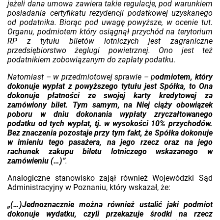
jeżeli dana umowa zawiera takie regulacje, pod warunkiem
posiadania certyfikatu rezydencji podatkowej uzyskanego
od podatnika. Biorąc pod uwagę powyższe, w ocenie tut.
Organu, podmiotem który osiągnął przychód na terytorium
RP z tytułu biletów lotniczych jest zagraniczne
przedsiębiorstwo żeglugi powietrznej. Ono jest też
podatnikiem zobowiązanym do zapłaty podatk
u.
Natomiast – w przedmiotowej sprawie – p
odmiotem, który
dokonuje wypłat z powyższego tytułu jest Spółka, to Ona
dokonuje płatności ze swojej karty kredytowej za
zamówiony bilet. Tym samym, na Niej ciąży obowiązek
poboru w dniu dokonania wypłaty zryczałtowanego
podatku od tych wypłat, tj. w wysokości 10% przychodów.
Bez znaczenia pozostaje przy tym fakt, że Spółka dokonuje
w imieniu tego pasażera, na jego rzecz oraz na jego
rachunek zakupu biletu lotniczego wskazanego w
zamówieniu (…)”
.
Analogiczne stanowisko zajął również Wojewódzki Sąd
Administracyjny w Poznaniu, który wskazał, że:
„(…)Jednoznacznie można również ustalić jaki podmiot
dokonuje wydatku, czyli przekazuje środki na rzecz