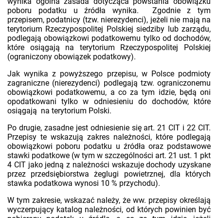
wynika ogólna zasada dotycząca powstania obowiązku
poboru podatku u źródła wynika. Zgodnie z tym
przepisem, podatnicy (tzw. nierezydenci), jeżeli nie mają na
terytorium Rzeczypospolitej Polskiej siedziby lub zarządu,
podlegają obowiązkowi podatkowemu tylko od dochodów,
które osiągają na terytorium Rzeczypospolitej Polskiej
(ograniczony obowiązek podatkowy).
Jak wynika z powyższego przepisu, w Polsce podmioty
zagraniczne (nierezydenci) podlegają tzw. ograniczonemu
obowiązkowi podatkowemu, a co za tym idzie, będą oni
opodatkowani tylko w odniesieniu do dochodów, które
osiągają na terytorium Polski.
Po drugie, zasadne jest odniesienie się art. 21 CIT i 22 CIT.
Przepisy te wskazują zakres należności, które podlegają
obowiązkowi poboru podatku u źródła oraz podstawowe
stawki podatkowe (w tym w szczególności art. 21 ust. 1 pkt
4 CIT jako jedną z należności wskazuje dochody uzyskane
przez przedsiębiorstwa żeglugi powietrznej, dla których
stawka podatkowa wynosi 10 % przychodu).
W tym zakresie, wskazać należy, że ww. przepisy określają
wyczerpujący katalog należności, od których powinien być