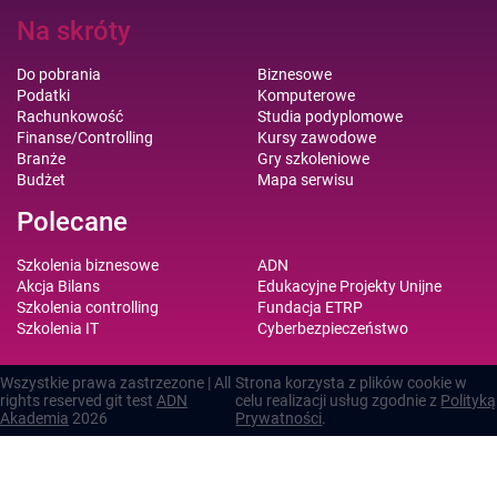
Na skróty
Do pobrania
Biznesowe
Podatki
Komputerowe
Rachunkowość
Studia podyplomowe
Finanse/Controlling
Kursy zawodowe
Branże
Gry szkoleniowe
Budżet
Mapa serwisu
Polecane
Szkolenia biznesowe
ADN
Akcja Bilans
Edukacyjne Projekty Unijne
Szkolenia controlling
Fundacja ETRP
Szkolenia IT
Cyberbezpieczeństwo
Wszystkie prawa zastrzezone | All
Strona korzysta z plików cookie w
rights reserved git test
ADN
celu realizacji usług zgodnie z
Polityką
Akademia
2026
Prywatności
.