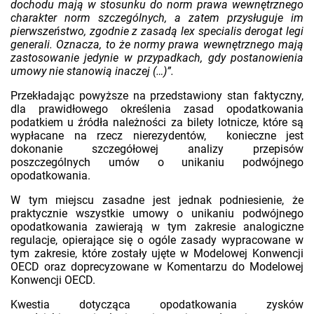
dochodu mają w stosunku do norm prawa wewnętrznego
charakter norm szczególnych, a zatem przysługuje im
pierwszeństwo, zgodnie z zasadą lex specialis derogat legi
generali. Oznacza, to że normy prawa wewnętrznego mają
zastosowanie jedynie w przypadkach, gdy postanowienia
umowy nie stanowią inaczej (…)”.
Przekładając powyższe na przedstawiony stan faktyczny,
dla prawidłowego określenia zasad opodatkowania
podatkiem u źródła należności za bilety lotnicze, które są
wypłacane na rzecz nierezydentów, konieczne jest
dokonanie szczegółowej analizy przepisów
poszczególnych umów o unikaniu podwójnego
opodatkowania.
W tym miejscu zasadne jest jednak podniesienie, że
praktycznie wszystkie umowy o unikaniu podwójnego
opodatkowania zawierają w tym zakresie analogiczne
regulacje, opierające się o ogóle zasady wypracowane w
tym zakresie, które zostały ujęte w Modelowej Konwencji
OECD oraz doprecyzowane w Komentarzu do Modelowej
Konwencji OECD.
Kwestia dotycząca opodatkowania zysków