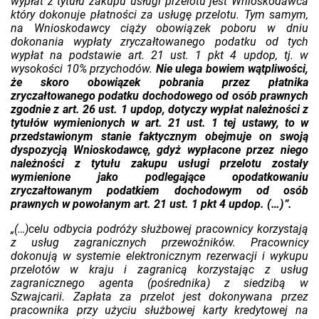
wypłat z tytułu zakupu usługi przelotu jest Wnioskodawca
który dokonuje płatności za usługę przelotu. Tym samym,
na Wnioskodawcy ciąży obowiązek poboru w dniu
dokonania wypłaty zryczałtowanego podatku od tych
wypłat na podstawie art. 21 ust. 1 pkt 4 updop, tj. w
wysokości 10% przychodów.
Nie ulega bowiem wątpliwości,
że skoro obowiązek pobrania przez płatnika
zryczałtowanego podatku dochodowego od osób prawnych
zgodnie z art. 26 ust. 1 updop, dotyczy wypłat należności z
tytułów wymienionych w art. 21 ust. 1 tej ustawy, to w
przedstawionym stanie faktycznym obejmuje on swoją
dyspozycją Wnioskodawcę, gdyż wypłacone przez niego
należności z tytułu zakupu usługi przelotu zostały
wymienione jako podlegające opodatkowaniu
zryczałtowanym podatkiem dochodowym od osób
prawnych w powołanym art. 21 ust. 1 pkt 4 updop. (…)”.
„(…)celu odbycia podróży służbowej pracownicy korzystają
z usług zagranicznych przewoźników. Pracownicy
dokonują w systemie elektronicznym rezerwacji i wykupu
przelotów w kraju i zagranicą korzystając z usług
zagranicznego agenta (pośrednika) z siedzibą w
Szwajcarii. Zapłata za przelot jest dokonywana przez
pracownika przy użyciu służbowej karty kredytowej na