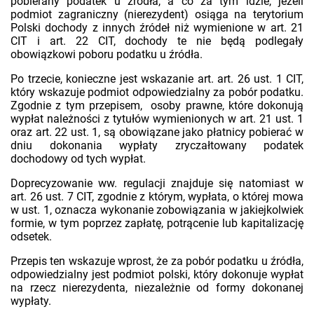
pobierany podatek u źródła, a co za tym idzie, jeżeli
podmiot zagraniczny (nierezydent) osiąga na terytorium
Polski dochody z innych źródeł niż wymienione w art. 21
CIT i art. 22 CIT, dochody te nie będą podlegały
obowiązkowi poboru podatku u źródła.
Po trzecie, konieczne jest wskazanie art. art. 26 ust. 1 CIT,
który wskazuje podmiot odpowiedzialny za pobór podatku.
Zgodnie z tym przepisem, osoby prawne, które dokonują
wypłat należności z tytułów wymienionych w art. 21 ust. 1
oraz art. 22 ust. 1, są obowiązane jako płatnicy pobierać w
dniu dokonania wypłaty zryczałtowany podatek
dochodowy od tych wypłat.
Doprecyzowanie ww. regulacji znajduje się natomiast w
art. 26 ust. 7 CIT, zgodnie z którym, wypłata, o której mowa
w ust. 1, oznacza wykonanie zobowiązania w jakiejkolwiek
formie, w tym poprzez zapłatę, potrącenie lub kapitalizację
odsetek.
Przepis ten wskazuje wprost, że za pobór podatku u źródła,
odpowiedzialny jest podmiot polski, który dokonuje wypłat
na rzecz nierezydenta, niezależnie od formy dokonanej
wypłaty.