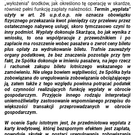
„wyłożenia” środków, jak określono tę operację w skardze,
również pełni funkcję zapłaty należności.
Termin „wypłata”
użyty w art. 26 u.p.d.o.p. nie oznacza obowiązku
fizycznego przekazania kwot pieniędzy czy przelewu przez
ostatecznego nabywcę usługi, skoro tymczasowo czyni to
inny podmiot. Wypłaty dokonuje Skarżąca, bo jak wynika z
wniosku, to ona współpracuje z przewoźnikiem i po
zapłacie ma roszczenie wobec pasażera o zwrot ceny biletu
plus opłaty za wydrukowanie biletu. Trafnie zauważyły
organy podatkowe, że bez znaczenia pozostaje przy tym
fakt, że Spółka dokonuje w imieniu pasażera, na jego rzecz
i rachunek zakupu biletu lotniczego wskazanego w
zamówieniu. Nie ulega bowiem wątpliwości, że Spółka była
zobowiązana do uregulowania zobowiązania obciążającego
ją, zatem także z tego względu powinna potrącać podatek
od czynności realizujących funkcję wypłaty w obrocie
gospodarczym. Przyjęcie innego rodzaju interpretacji
uniemożliwiałby zastosowanie wspomnianego przepisu do
większości transakcji przeprowadzanych w obrocie
gospodarczym.
W ocenie Sądu istotnym jest, że przedmiotowa wypłata z
karty kredytowej, której bezspornym efektem jest zapłata,
powoduje skutek w postaci uregulowania zobowiązania