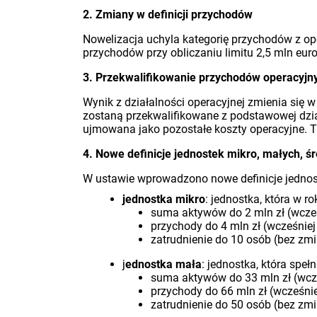
2. Zmiany w definicji przychodów
Nowelizacja uchyla kategorię przychodów z ope
przychodów przy obliczaniu limitu 2,5 mln eur
3. Przekwalifikowanie przychodów operacyjn
Wynik z działalności operacyjnej zmienia się
zostaną przekwalifikowane z podstawowej dział
ujmowana jako pozostałe koszty operacyjne. 
4. Nowe definicje jednostek mikro, małych, śr
W ustawie wprowadzono nowe definicje jednos
jednostka mikro
: jednostka, która w 
suma aktywów do 2 mln zł (wcześn
przychody do 4 mln zł (wcześniej 
zatrudnienie do 10 osób (bez zmi
j
ednostka mała
: jednostka, która speł
suma aktywów do 33 mln zł (wcześ
przychody do 66 mln zł (wcześniej
zatrudnienie do 50 osób (bez zmi