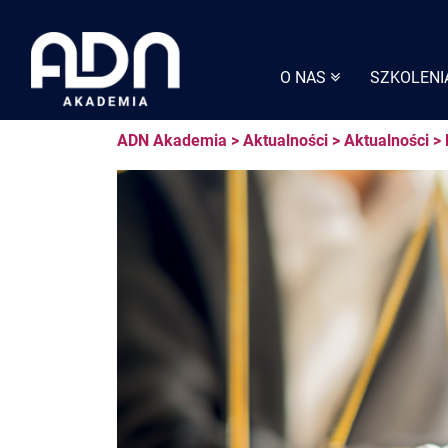
Skip
to
content
O NAS
SZKOLENI
ADN Akademia
>
Aktualności
>
Aktualności
>