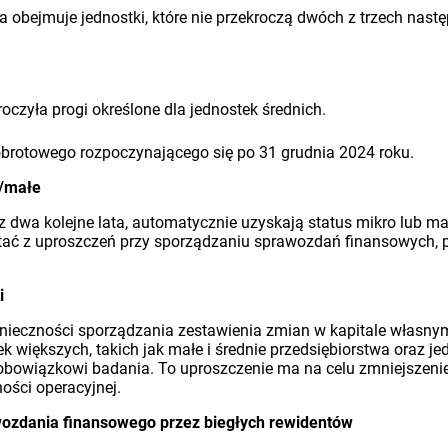
óra obejmuje jednostki, które nie przekroczą dwóch z trzech nast
kroczyła progi określone dla jednostek średnich.
 obrotowego rozpoczynającego się po 31 grudnia 2024 roku.
o/małe
z dwa kolejne lata, automatycznie uzyskają status mikro lub ma
ystać z uproszczeń przy sporządzaniu sprawozdań finansowych,
i
onieczności sporządzania zestawienia zmian w kapitale własny
k większych, takich jak małe i średnie przedsiębiorstwa oraz j
ją obowiązkowi badania. To uproszczenie ma na celu zmniejszen
ności operacyjnej.
ozdania finansowego przez biegłych rewidentów