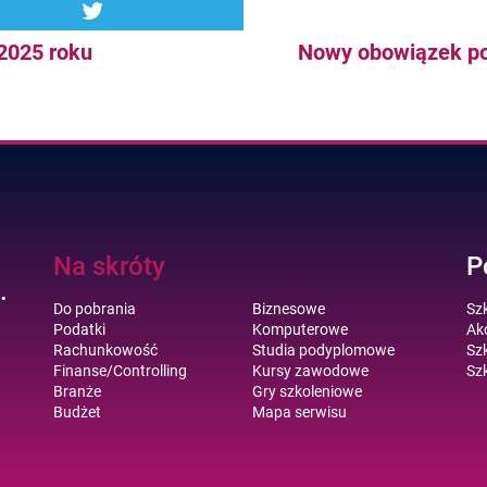
2025 roku
Nowy obowiązek po
Na skróty
P
.
Do pobrania
Biznesowe
Sz
Podatki
Komputerowe
Akc
Rachunkowość
Studia podyplomowe
Szk
Finanse/Controlling
Kursy zawodowe
Szk
Branże
Gry szkoleniowe
Budżet
Mapa serwisu