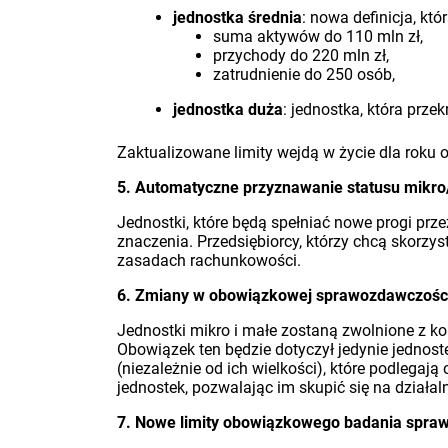
jednostka średnia
: nowa definicja, kt
suma aktywów do 110 mln zł,
przychody do 220 mln zł,
zatrudnienie do 250 osób,
jednostka duża
: jednostka, która prze
Zaktualizowane limity wejdą w życie dla roku
5. Automatyczne przyznawanie statusu mikr
Jednostki, które będą spełniać nowe progi prze
znaczenia. Przedsiębiorcy, którzy chcą skorz
zasadach rachunkowości.
6. Zmiany w obowiązkowej sprawozdawczośc
Jednostki mikro i małe zostaną zwolnione z k
Obowiązek ten będzie dotyczył jedynie jednoste
(niezależnie od ich wielkości), które podlega
jednostek, pozwalając im skupić się na działal
7. Nowe limity obowiązkowego badania spraw