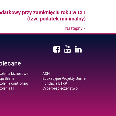
datkowy przy zamknięciu roku w CIT
(tzw. podatek minimalny)
Następny »
Nastepny
post
olecane
kolenia biznesowe
ADN
ja Bilans
Edukacyjne Projekty Unijne
olenia controlling
Fundacja ETRP
olenia IT
Cyberbezpieczeństwo