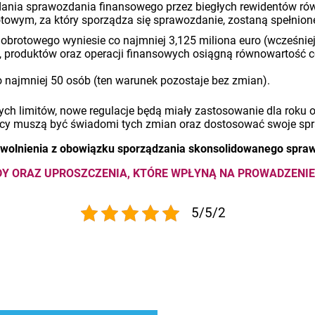
nia sprawozdania finansowego przez biegłych rewidentów równi
towym, za który sporządza się sprawozdanie, zostaną spełnio
brotowego wyniesie co najmniej 3,125 miliona euro (wcześniej
, produktów oraz operacji finansowych osiągną równowartość co
o najmniej 50 osób (ten warunek pozostaje bez zmian).
ch limitów, nowe regulacje będą miały zastosowanie dla roku 
biorcy muszą być świadomi tych zmian oraz dostosować swoje 
zwolnienia z obowiązku sporządzania skonsolidowanego spra
DY ORAZ UPROSZCZENIA, KTÓRE WPŁYNĄ NA PROWADZENI
5/5/2