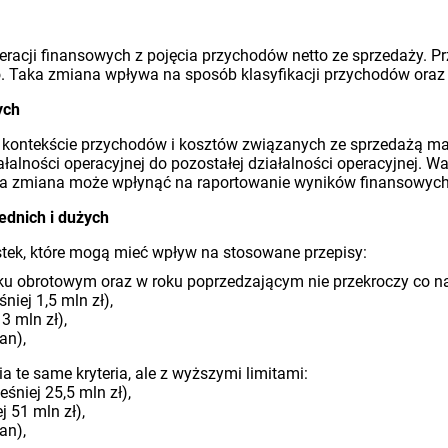
racji finansowych z pojęcia przychodów netto ze sprzedaży. Pr
o. Taka zmiana wpływa na sposób klasyfikacji przychodów oraz 
ych
 w kontekście przychodów i kosztów związanych ze sprzedażą ma
alności operacyjnej do pozostałej działalności operacyjnej. W
Ta zmiana może wpłynąć na raportowanie wyników finansowych 
ednich i dużych
tek, które mogą mieć wpływ na stosowane przepisy:
roku obrotowym oraz w roku poprzedzającym nie przekroczy co na
iej 1,5 mln zł),
3 mln zł),
an),
nia te same kryteria, ale z wyższymi limitami:
niej 25,5 mln zł),
 51 mln zł),
an),