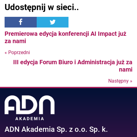
Udostępnij w sieci..
Premierowa edycja konferencji AI Impact już
za nami
« Poprzedni
Nastepny
III edycja Forum Biuro i Administracja już za
post
nami
Następny »
N
po
ADN Akademia Sp. z o.o. Sp. k.