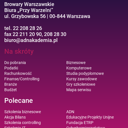
Browary Warszawskie
Biura „Przy Warzelni”
ul. Grzybowska 56 | 00-844 Warszawa
tel. 22 208 28 26
fax 22 211 20 90, 208 28 30
biuro@adnakademia.pl
Na skróty
Do pobrania
Biznesowe
Podatki
Komputerowe
Rachunkowość
Studia podyplomowe
Finanse/Controlling
Kursy zawodowe
Branże
Gry szkoleniowe
Budżet
Mapa serwisu
Polecane
Szkolenia biznesowe
ADN
Akcja Bilans
Edukacyjne Projekty Unijne
Szkolenia controlling
Fundacja ETRP