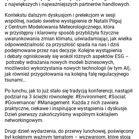
z największych i najważniejszych partnerów handlowych.
Kontekstu dalszym dyskusjom i prelekcjom w sesji
wspólnej, nadało świetne wystąpienie dr Natalii Pilguj
z Centrum Modelowania Meteorologicznego, która
w przystępny i klarowny sposób przybliżyła fizyczne
uwarunkowania zmian klimatu, uświadamiając, jak wielka
odpowiedzialność za przyszłość spada na nas i dziś
podejmowane przez nas decyzje. Kolejne wystąpienia
i debaty ogniskowały się wokół różnych aspektów ESG –
potrzeby wdrażania nowych modeli biznesowych,
możliwości wykorzystania nowych technologii (w tym AI),
jak również przygotowania na kolejną falę regulacyjnego
tsunami…
Po lunchu, jak to już stało się tradycją konferencji, nastąpił
podział na 3 ścieżki równoległe: #Environment; #Social;
#Governance/ #Management. Każda z nich zawiera
praktyczne, ciekawe i inspirujące wystąpienia i dyskusje.
Dzień pierwszy zakończyliśmy wspólnym koktajlem
networkingowym.
Drugi dzień wydarzenia, do przerwy lunchowej, poświęcony
był kolejnym ważnym tematom – wyzwaniom, które stoją