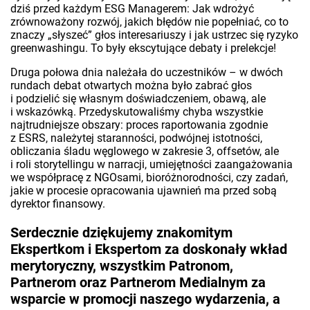
dziś przed każdym ESG Managerem: Jak wdrożyć
zrównoważony rozwój, jakich błędów nie popełniać, co to
znaczy „słyszeć” głos interesariuszy i jak ustrzec się ryzyko
greenwashingu. To były ekscytujące debaty i prelekcje!
Druga połowa dnia należała do uczestników – w dwóch
rundach debat otwartych można było zabrać głos
i podzielić się własnym doświadczeniem, obawą, ale
i wskazówką. Przedyskutowaliśmy chyba wszystkie
najtrudniejsze obszary: proces raportowania zgodnie
z ESRS, należytej staranności, podwójnej istotności,
obliczania śladu węglowego w zakresie 3, offsetów, ale
i roli storytellingu w narracji, umiejętności zaangażowania
we współpracę z NGOsami, bioróżnorodności, czy zadań,
jakie w procesie opracowania ujawnień ma przed sobą
dyrektor finansowy.
Serdecznie dziękujemy znakomitym
Ekspertkom i Ekspertom za doskonały wkład
merytoryczny, wszystkim Patronom,
Partnerom oraz Partnerom Medialnym za
wsparcie w promocji naszego wydarzenia, a