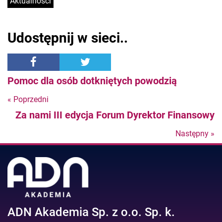
Aktualności
Udostępnij w sieci..
Pomoc dla osób dotkniętych powodzią
« Poprzedni
Nastepny
Za nami III edycja Forum Dyrektor Finansowy
post
Następny »
N
po
ADN Akademia Sp. z o.o. Sp. k.