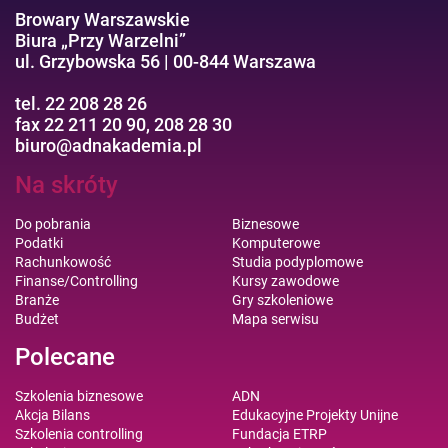
Browary Warszawskie
Biura „Przy Warzelni”
ul. Grzybowska 56 | 00-844 Warszawa
tel. 22 208 28 26
fax 22 211 20 90, 208 28 30
biuro@adnakademia.pl
Na skróty
Do pobrania
Biznesowe
Podatki
Komputerowe
Rachunkowość
Studia podyplomowe
Finanse/Controlling
Kursy zawodowe
Branże
Gry szkoleniowe
Budżet
Mapa serwisu
Polecane
Szkolenia biznesowe
ADN
Akcja Bilans
Edukacyjne Projekty Unijne
Szkolenia controlling
Fundacja ETRP