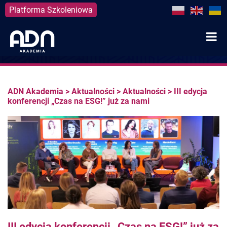
Platforma Szkoleniowa
Skip
to
content
ADN Akademia
>
Aktualności
>
Aktualności
>
III edycja
konferencji „Czas na ESG!” już za nami
III edycja konferencji „Czas na ESG!” już za