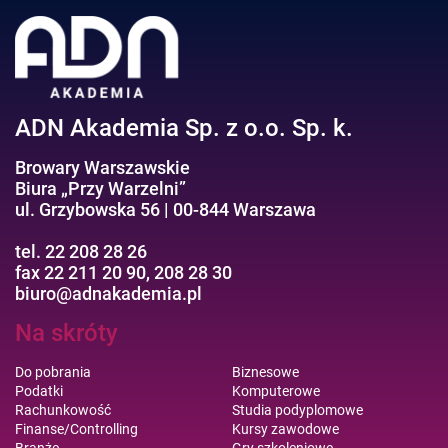
ADN Akademia Sp. z o.o. Sp. k.
Browary Warszawskie
Biura „Przy Warzelni”
ul. Grzybowska 56 | 00-844 Warszawa
tel. 22 208 28 26
fax 22 211 20 90, 208 28 30
biuro@adnakademia.pl
Na skróty
Do pobrania
Biznesowe
Podatki
Komputerowe
Rachunkowość
Studia podyplomowe
Finanse/Controlling
Kursy zawodowe
Branże
Gry szkoleniowe