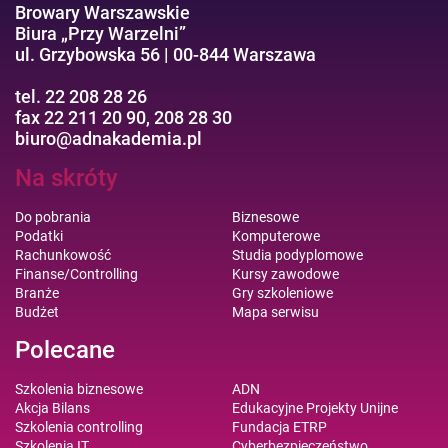
Browary Warszawskie
Biura „Przy Warzelni”
ul. Grzybowska 56 | 00-844 Warszawa
tel. 22 208 28 26
fax 22 211 20 90, 208 28 30
biuro@adnakademia.pl
Na skróty
Do pobrania
Biznesowe
Podatki
Komputerowe
Rachunkowość
Studia podyplomowe
Finanse/Controlling
Kursy zawodowe
Branże
Gry szkoleniowe
Budżet
Mapa serwisu
Polecane
Szkolenia biznesowe
ADN
Akcja Bilans
Edukacyjne Projekty Unijne
Szkolenia controlling
Fundacja ETRP
Szkolenia IT
Cyberbezpieczeństwo