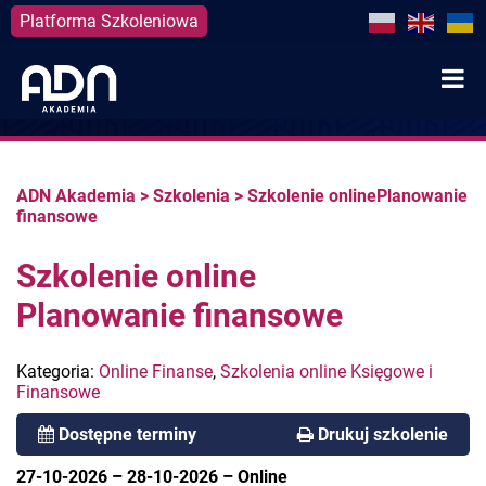
Platforma Szkoleniowa
Skip
to
content
ADN Akademia
>
Szkolenia
>
Szkolenie onlinePlanowanie
finansowe
Szkolenie online
Planowanie finansowe
Kategoria:
Online Finanse
,
Szkolenia online Księgowe i
Finansowe
Dostępne terminy
Drukuj szkolenie
27-10-2026
–
28-10-2026
–
Online