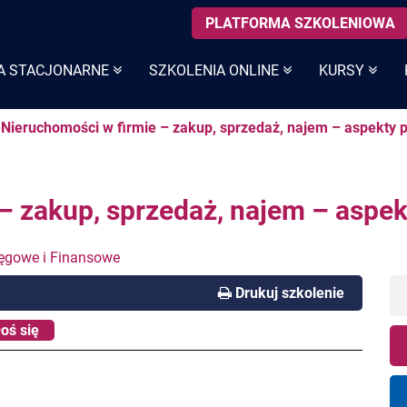
PLATFORMA SZKOLENIOWA
A STACJONARNE
SZKOLENIA ONLINE
KURSY
eNieruchomości w firmie – zakup, sprzedaż, najem – aspekty
– zakup, sprzedaż, najem – aspe
ięgowe i Finansowe
Drukuj szkolenie
oś się