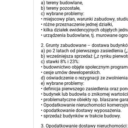
a) tereny budowlane,
b) tereny pozostałe,
c) wybrane problemy:
• miejscowy plan, warunki zabudowy, studi
• różne przeznaczenie jednej działki,
• kilka działek ewidencyjnych objętych jed
• urządzenia budowlane, tj. murowane ogro
2. Grunty zabudowane – dostawa budynków
a) po 2 latach od pierwszego zasiedlenia (
b) wcześniejsza sprzedaż („z rynku pierwo
c) stawki 8% i 23%:
• budownictwo objęte społecznym progra
• cesje umów deweloperskich.
d) oświadczenie o rezygnacji ze zwolnienia
e) wybrane problemy:
• definicja pierwszego zasiedlenia oraz po
• budynek lub budowla o znikomej wartości
• problematyczne obiekty np. blaszane garaż
• Opodatkowanie nieruchomości komercyjny
• opodatkowanie dostawy wyposażenia.
• sprzedaż budynków w trakcie budowy.
3. Opodatkowanie dostawy nieruchomości: