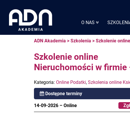
Skip
to
content
O NAS
SZKOLENI
ADN Akademia
>
Szkolenia
>
Szkolenie onlin
Szkolenie online
Nieruchomości w firmie 
Kategoria:
Online Podatki
,
Szkolenia online Ks
Dostępne terminy
14-09-2026
–
Online
Zgł