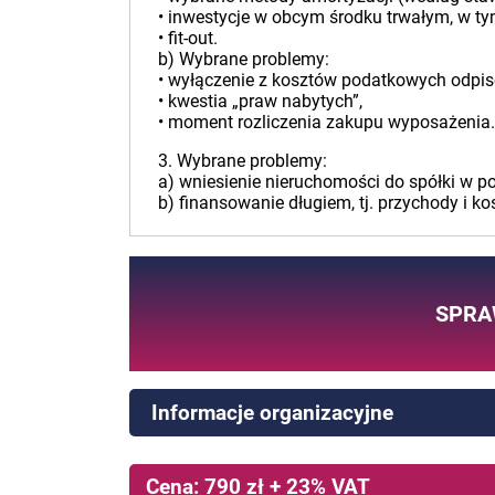
• inwestycje w obcym środku trwałym, w t
• fit-out.
b) Wybrane problemy:
• wyłączenie z kosztów podatkowych odpis
• kwestia „praw nabytych”,
• moment rozliczenia zakupu wyposażenia.
3. Wybrane problemy:
a) wniesienie nieruchomości do spółki w p
b) finansowanie długiem, tj. przychody i kos
SPRA
Informacje organizacyjne
Cena: 790 zł + 23% VAT