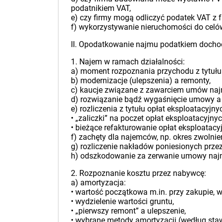
podatnikiem VAT,
e) czy firmy mogą odliczyć podatek VAT z
f) wykorzystywanie nieruchomości do celów 
II. Opodatkowanie najmu podatkiem doch
1. Najem w ramach działalności:
a) moment rozpoznania przychodu z tytułu
b) modernizacje (ulepszenia) a remonty,
c) kaucje związane z zawarciem umów naj
d) rozwiązanie bądź wygaśnięcie umowy a 
e) rozliczenia z tytułu opłat eksploatacyjny
• „zaliczki” na poczet opłat eksploatacyjnyc
• bieżące refakturowanie opłat eksploatacy
f) zachęty dla najemców, np. okres zwolnie
g) rozliczenie nakładów poniesionych prze
h) odszkodowanie za zerwanie umowy naj
2. Rozpoznanie kosztu przez nabywcę:
a) amortyzacja:
• wartość początkowa m.in. przy zakupie, 
• wydzielenie wartości gruntu,
• „pierwszy remont” a ulepszenie,
• wybrane metody amortyzacji (według sta