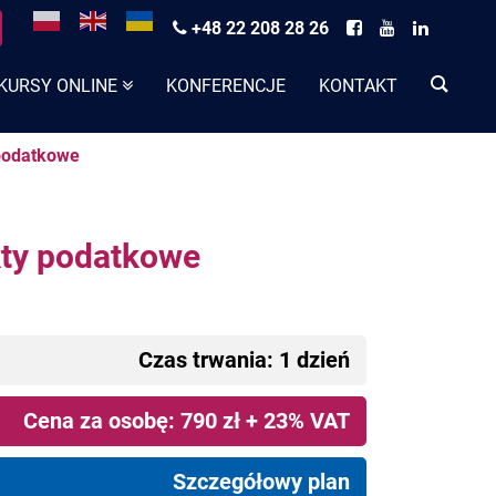
+48 22 208 28 26
KURSY ONLINE
KONFERENCJE
KONTAKT
 podatkowe
kty podatkowe
Czas trwania: 1 dzień
Cena za osobę: 790 zł + 23% VAT
Szczegółowy plan