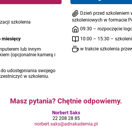
Dzień przed szkoleniem 
szkoleniowych w formacie P
zacji szkolenia
09:30 – rozpoczęcie log
6 miesięcy
10:00 – 15:30 – szkolen
w trakcie szkolenia prze
mputerem lub innym
em (opcjonalnie kamerą i
 do udostępniania swojego
czestniczyć w szkoleniu.
Masz pytania? Chętnie odpowiemy.
Norbert Saks
22 208 28 85
norbert.saks@adnakademia.pl