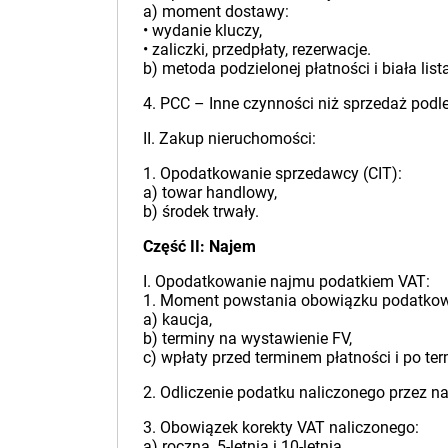
a) moment dostawy:
• wydanie kluczy,
• zaliczki, przedpłaty, rezerwacje.
b) metoda podzielonej płatności i biała list
4. PCC – Inne czynności niż sprzedaż pod
II. Zakup nieruchomości:
1. Opodatkowanie sprzedawcy (CIT):
a) towar handlowy,
b) środek trwały.
Część II: Najem
I. Opodatkowanie najmu podatkiem VAT:
1. Moment powstania obowiązku podatko
a) kaucja,
b) terminy na wystawienie FV,
c) wpłaty przed terminem płatności i po ter
2. Odliczenie podatku naliczonego przez n
3. Obowiązek korekty VAT naliczonego:
a) roczna, 5-letnia i 10-letnia