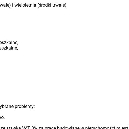
łe) i wieloletnia (środki trwałe)
eszkalne,
eszkalne,
ybrane problemy:
wo,
ze stawką VAT 8% za prace budowlane w nieruchomości mieszka