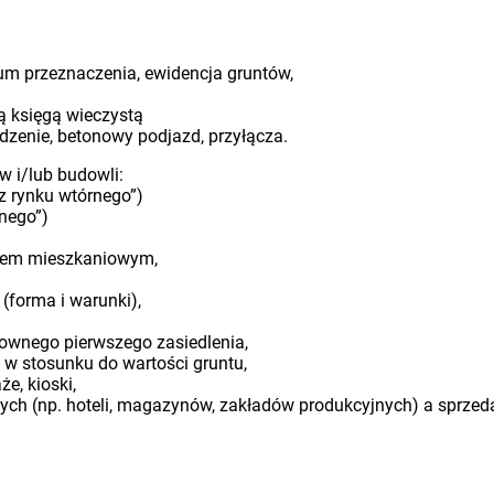
um przeznaczenia, ewidencja gruntów,
ną księgą wieczystą
dzenie, betonowy podjazd, przyłącza.
 i/lub budowli:
„z rynku wtórnego”)
tnego”)
mem mieszkaniowym,
 (forma i warunki),
nownego pierwszego zasiedlenia,
 w stosunku do wartości gruntu,
e, kioski,
ch (np. hoteli, magazynów, zakładów produkcyjnych) a sprzeda