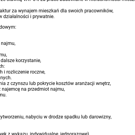
 faktur za wynajem mieszkań dla swoich pracowników,
działalności i prywatnie.
odowym:
 najmu,
mu,
dalsze korzystanie,
ch:
h i rozliczenie roczne,
jnych.
nia z czynszu lub pokrycie kosztów aranżacji wnętrz,
z najemcę na przedmiot najmu,
mu.
wytworzeniu, nabyciu w drodze spadku lub darowizny,
wek z wykazu, indywidualne, jednorazowe),