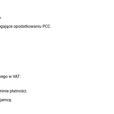
a.
legające opodatkowaniu PCC.
wego w VAT:
minie płatności.
ajemcę.