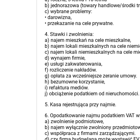
b) jednorazowa (towary handlowe/środki trwa
c) wybrane problemy:
• darowizna,
• przekazanie na cele prywatne.
4. Stawki i zwolnienia:
a) najem mieszkań na cele mieszkalne,
b) najem lokali mieszkalnych na cele niemi
c) najem lokali niemieszkalnych na cele mi
d) wynajem firmie,
e) usługi zakwaterowania,
f) rozliczenie nakładów.
g) opłata za wcześniejsze zeranie umowy.
h) bezumowne korzystanie,
i) refaktura mediów.
j) obciążenie podatkiem od nieruchomości.
5. Kasa rejestrująca przy najmie.
6. Opodatkowanie najmu podatkiem VAT w
a) zwolnienie podmiotowe,
b) najem wyłącznie zwolniony przedmioto
c) współpraca z firmami zarządzającymi.
d) czy firma budowlana może wystawić FV 