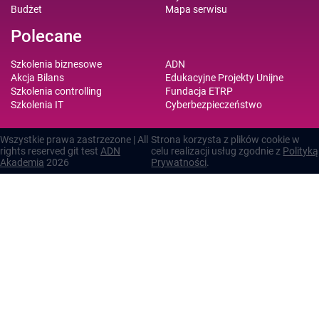
Budżet
Mapa serwisu
Polecane
Szkolenia biznesowe
ADN
Akcja Bilans
Edukacyjne Projekty Unijne
Szkolenia controlling
Fundacja ETRP
Szkolenia IT
Cyberbezpieczeństwo
Wszystkie prawa zastrzezone | All
Strona korzysta z plików cookie w
rights reserved git test
ADN
celu realizacji usług zgodnie z
Polityką
Akademia
2026
Prywatności
.