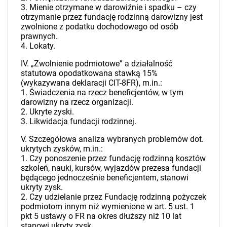
3. Mienie otrzymane w darowiźnie i spadku – czy
otrzymanie przez fundację rodzinną darowizny jest
zwolnione z podatku dochodowego od osób
prawnych.
4. Lokaty.
IV. „Zwolnienie podmiotowe” a działalność
statutowa opodatkowana stawką 15%
(wykazywana deklaracji CIT-8FR), m.in.:
1. Świadczenia na rzecz beneficjentów, w tym
darowizny na rzecz organizacji.
2. Ukryte zyski.
3. Likwidacja fundacji rodzinnej.
V. Szczegółowa analiza wybranych problemów dot.
ukrytych zysków, m.in.:
1. Czy ponoszenie przez fundację rodzinną kosztów
szkoleń, nauki, kursów, wyjazdów prezesa fundacji
będącego jednocześnie beneficjentem, stanowi
ukryty zysk.
2. Czy udzielanie przez Fundację rodzinną pożyczek
podmiotom innym niż wymienione w art. 5 ust. 1
pkt 5 ustawy o FR na okres dłuższy niż 10 lat
stanowi ukryty zysk.