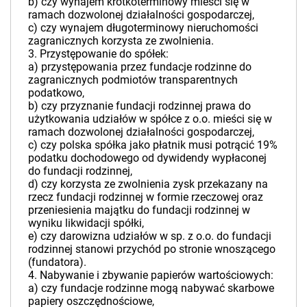
b) czy wynajem krótkoterminowy mieści się w
ramach dozwolonej działalności gospodarczej,
c) czy wynajem długoterminowy nieruchomości
zagranicznych korzysta ze zwolnienia.
3. Przystępowanie do spółek:
a) przystępowania przez fundacje rodzinne do
zagranicznych podmiotów transparentnych
podatkowo,
b) czy przyznanie fundacji rodzinnej prawa do
użytkowania udziałów w spółce z o.o. mieści się w
ramach dozwolonej działalności gospodarczej,
c) czy polska spółka jako płatnik musi potrącić 19%
podatku dochodowego od dywidendy wypłaconej
do fundacji rodzinnej,
d) czy korzysta ze zwolnienia zysk przekazany na
rzecz fundacji rodzinnej w formie rzeczowej oraz
przeniesienia majątku do fundacji rodzinnej w
wyniku likwidacji spółki,
e) czy darowizna udziałów w sp. z o.o. do fundacji
rodzinnej stanowi przychód po stronie wnoszącego
(fundatora).
4. Nabywanie i zbywanie papierów wartościowych:
a) czy fundacje rodzinne mogą nabywać skarbowe
papiery oszczędnościowe,