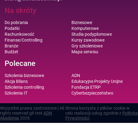
Na skróty
Do pobrania
Biznesowe
Podatki
Komputerowe
Rachunkowość
Studia podyplomowe
Finanse/Controlling
Kursy zawodowe
Branże
Gry szkoleniowe
Budżet
Mapa serwisu
Polecane
Szkolenia biznesowe
ADN
Akcja Bilans
Edukacyjne Projekty Unijne
Szkolenia controlling
Fundacja ETRP
Szkolenia IT
Cyberbezpieczeństwo
Wszystkie prawa zastrzezone | All
Strona korzysta z plików cookie w
rights reserved git test
ADN
celu realizacji usług zgodnie z
Polityką
Akademia
2026
Prywatności
.