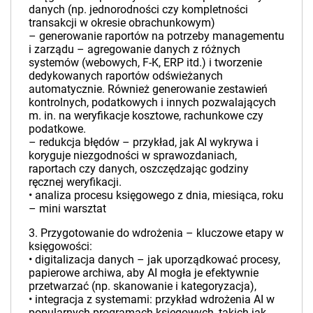
danych (np. jednorodności czy kompletności
transakcji w okresie obrachunkowym)
– generowanie raportów na potrzeby managementu
i zarządu – agregowanie danych z różnych
systemów (webowych, F-K, ERP itd.) i tworzenie
dedykowanych raportów odświeżanych
automatycznie. Również generowanie zestawień
kontrolnych, podatkowych i innych pozwalających
m. in. na weryfikacje kosztowe, rachunkowe czy
podatkowe.
– redukcja błędów – przykład, jak AI wykrywa i
koryguje niezgodności w sprawozdaniach,
raportach czy danych, oszczędzając godziny
ręcznej weryfikacji.
• analiza procesu księgowego z dnia, miesiąca, roku
– mini warsztat
3. Przygotowanie do wdrożenia – kluczowe etapy w
księgowości:
• digitalizacja danych – jak uporządkować procesy,
papierowe archiwa, aby AI mogła je efektywnie
przetwarzać (np. skanowanie i kategoryzacja),
• integracja z systemami: przykład wdrożenia AI w
popularnych programach księgowych, takich jak