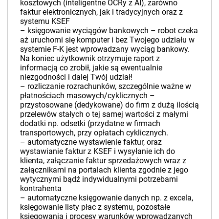
kosztowych (inteligentne OCRy z AI), zarówno
faktur elektronicznych, jak i tradycyjnych oraz z
systemu KSEF
– księgowanie wyciągów bankowych – robot czeka
aż uruchomi się komputer i bez Twojego udziału w
systemie F-K jest wprowadzany wyciąg bankowy.
Na koniec użytkownik otrzymuje raport z
informacją co zrobił, jakie są ewentualnie
niezgodności i dalej Twój udział!
– rozliczanie rozrachunków, szczególnie ważne w
płatnościach masowych/cyklicznych –
przystosowane (dedykowane) do firm z dużą ilością
przelewów stałych o tej samej wartości z małymi
dodatki np. odsetki (przydatne w firmach
transportowych, przy opłatach cyklicznych.
– automatyczne wystawienie faktur, oraz
wystawianie faktur z KSEF i wysyłanie ich do
klienta, załączanie faktur sprzedażowych wraz z
załącznikami na portalach klienta zgodnie z jego
wytycznymi bądź indywidualnymi potrzebami
kontrahenta
– automatyczne księgowanie danych np. z excela,
księgowanie listy płac z systemu, pozostałe
księgowania i procesy warunków wprowadzanych