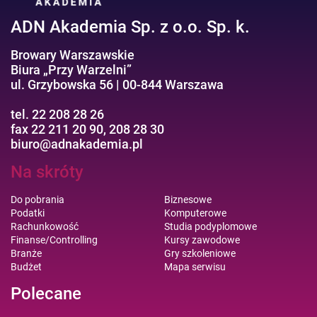
ADN Akademia Sp. z o.o. Sp. k.
Browary Warszawskie
Biura „Przy Warzelni”
ul. Grzybowska 56 | 00-844 Warszawa
tel. 22 208 28 26
fax 22 211 20 90, 208 28 30
biuro@adnakademia.pl
Na skróty
Do pobrania
Biznesowe
Podatki
Komputerowe
Rachunkowość
Studia podyplomowe
Finanse/Controlling
Kursy zawodowe
Branże
Gry szkoleniowe
Budżet
Mapa serwisu
Polecane