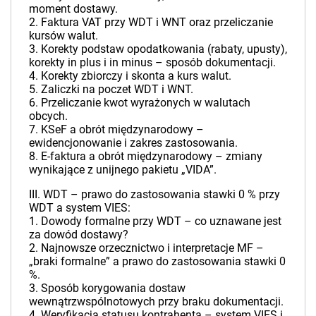
moment dostawy.
2. Faktura VAT przy WDT i WNT oraz przeliczanie
kursów walut.
3. Korekty podstaw opodatkowania (rabaty, upusty),
korekty in plus i in minus – sposób dokumentacji.
4. Korekty zbiorczy i skonta a kurs walut.
5. Zaliczki na poczet WDT i WNT.
6. Przeliczanie kwot wyrażonych w walutach
obcych.
7. KSeF a obrót międzynarodowy –
ewidencjonowanie i zakres zastosowania.
8. E-faktura a obrót międzynarodowy – zmiany
wynikające z unijnego pakietu „VIDA”.
III. WDT – prawo do zastosowania stawki 0 % przy
WDT a system VIES:
1. Dowody formalne przy WDT – co uznawane jest
za dowód dostawy?
2. Najnowsze orzecznictwo i interpretacje MF –
„braki formalne” a prawo do zastosowania stawki 0
%.
3. Sposób korygowania dostaw
wewnątrzwspólnotowych przy braku dokumentacji.
4. Weryfikacja statusu kontrahenta – system VIES i