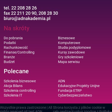
tel. 22 208 28 26
fax 22 211 20 90, 208 28 30
biuro@adnakademia.pl
Na skróty
Do pobrania
Biznesowe
Podatki
Komputerowe
Rachunkowość
Studia podyplomowe
Finanse/Controlling
Kursy zawodowe
Branże
Gry szkoleniowe
Budżet
Mapa serwisu
Polecane
Szkolenia biznesowe
ADN
Akcja Bilans
Edukacyjne Projekty Unijne
Szkolenia controlling
Fundacja ETRP
Szkolenia IT
Cyberbezpieczeństwo
Wszystkie prawa zastrzezone | All
Strona korzysta z plików cookie w
rights reserved git test
ADN
celu realizacji usług zgodnie z
Polityką