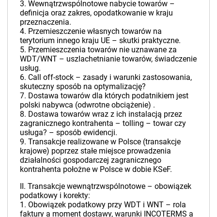
3. Wewnątrzwspólnotowe nabycie towarów –
definicja oraz zakres, opodatkowanie w kraju
przeznaczenia.
4. Przemieszczenie własnych towarów na
terytorium innego kraju UE – skutki praktyczne.
5. Przemieszczenia towarów nie uznawane za
WDT/WNT – uszlachetnianie towarów, świadczenie
usług.
6. Call off-stock – zasady i warunki zastosowania,
skuteczny sposób na optymalizację?
7. Dostawa towarów dla których podatnikiem jest
polski nabywca (odwrotne obciążenie) .
8. Dostawa towarów wraz z ich instalacją przez
zagranicznego kontrahenta – tolling – towar czy
usługa? – sposób ewidencji.
9. Transakcje realizowane w Polsce (transakcje
krajowe) poprzez stałe miejsce prowadzenia
działalności gospodarczej zagranicznego
kontrahenta położne w Polsce w dobie KSeF.
II. Transakcje wewnątrzwspólnotowe – obowiązek
podatkowy i korekty:
1. Obowiązek podatkowy przy WDT i WNT – rola
faktury a moment dostawy, warunki INCOTERMS a