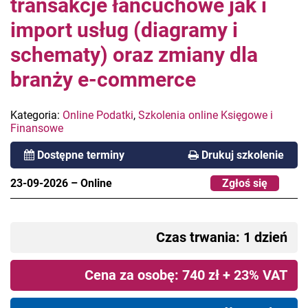
transakcje łańcuchowe jak i
import usług (diagramy i
schematy) oraz zmiany dla
branży e-commerce
Kategoria:
Online Podatki
,
Szkolenia online Księgowe i
Finansowe
Dostępne terminy
Drukuj szkolenie
23-09-2026
–
Online
Zgłoś się
Czas trwania: 1 dzień
Cena za osobę: 740 zł + 23% VAT