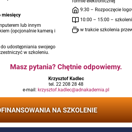
formie elektronicznej
9:30 – Rozpoczęcie logo
6 miesięcy
10:00 – 15:00 – szkolen
mputerem lub innym
w trakcie szkolenia prze
em (opcjonalnie kamerą i
 do udostępniania swojego
czestniczyć w szkoleniu.
Masz pytania? Chętnie odpowiemy.
Krzysztof Kadlec
tel. 22 208 28 48
e-mail:
krzysztof.kadlec@adnakademia.pl