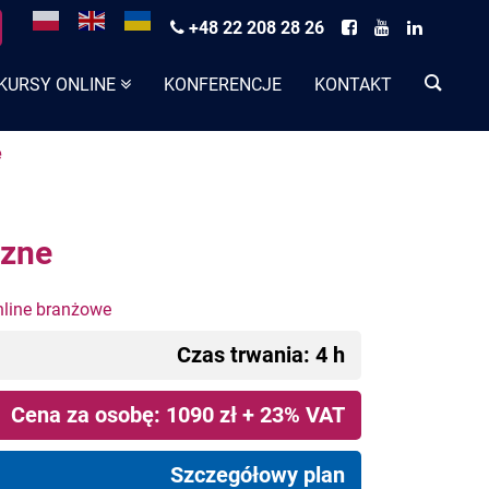
+48 22 208 28 26
KURSY ONLINE
KONFERENCJE
KONTAKT
e
czne
nline branżowe
Czas trwania: 4 h
Cena za osobę: 1090 zł + 23% VAT
Szczegółowy plan