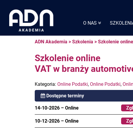
Skip
to
content
O NAS
SZKOLENI
ADN Akademia
>
Szkolenia
>
Szkolenie onlin
Szkolenie online
VAT w branży automotiv
Kategoria:
Online Podatki
,
Online Podatki
,
Onli
Dostępne terminy
14-10-2026
–
Online
Zgł
10-12-2026
–
Online
Zgł