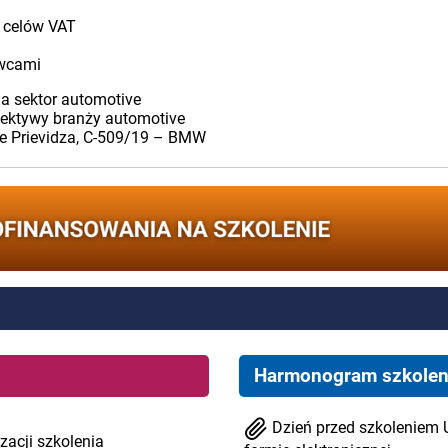
a celów VAT
awcami
a sektor automotive
pektywy branży automotive
se Prievidza, C-509/19 – BMW
Harmonogram szkolen
Dzień przed szkoleniem 
zacji szkolenia