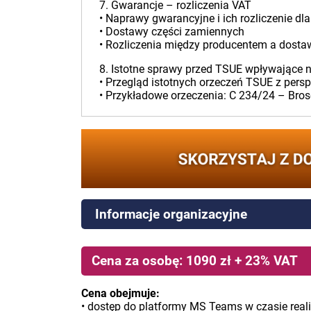
7. Gwarancje – rozliczenia VAT
• Naprawy gwarancyjne i ich rozliczenie dl
• Dostawy części zamiennych
• Rozliczenia między producentem a dost
8. Istotne sprawy przed TSUE wpływające n
• Przegląd istotnych orzeczeń TSUE z pers
• Przykładowe orzeczenia: C 234/24 – Bro
Informacje organizacyjne
Cena za osobę: 1090 zł + 23% VAT
Cena obejmuje:
• dostęp do platformy MS Teams w czasie reali