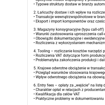
• Typowe struktury dostaw w branży autom
2. Łańcuchy dostaw i ich wpływ na rozlicz
• Transakcje wewnątrzwspólnotowe w bran
• Eksport i import komponentów oraz cześc
3. Magazyny konsygnacyjne (typu call-off)
• Warunki zastosowania uproszczenia call-
• Obowiązki dokumentacyjne i ewidencyjne
• Rozliczenia z wykorzystaniem mechanizmu
4. Tooling – rozliczanie kosztów narzędzi 
• Rozliczenia VAT dotyczące form produkc
• Problematyka zakończenia produkcji i dal
5. Krajowe odwrotne obciążenie w transa
• Przegląd warunków stosowania krajoweg
• Wpływ odwrotnego obciążenia na obowiązk
6. Entry fees – opłaty za „wejście” na list
• Charakter opłat w relacjach z producenta
• Kwalifikacja dla celów VAT
• Praktyczne problemy w dokumentowaniu i 