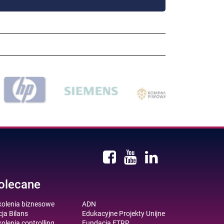
olecane
kolenia biznesowe
ADN
ja Bilans
Edukacyjne Projekty Unijne
olenia controlling
Fundacja ETRP