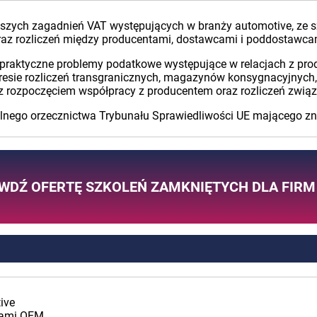
jszych zagadnień VAT występujących w branży automotive, ze 
raz rozliczeń między producentami, dostawcami i poddostawca
 praktyczne problemy podatkowe występujące w relacjach z p
resie rozliczeń transgranicznych, magazynów konsygnacyjnych,
h z rozpoczęciem współpracy z producentem oraz rozliczeń zwią
alnego orzecznictwa Trybunału Sprawiedliwości UE mającego zn
WDŹ OFERTĘ SZKOLEŃ ZAMKNIĘTYCH DLA FIRM
ive
ntami OEM