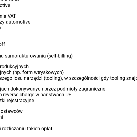
otive
enia VAT
ży automotive
i
off
 samofakturowania (self-billing)
produkcyjnych
yjnych (np. form wtryskowych)
szego losu narządzi (tooling), w szczególności gdy tooling znaj
kcjach dokonywanych przez podmioty zagraniczne
o reverse-chargé w państwach UE
i rejestracyjne
ę dostawców
mi
rozliczaniu takich opłat