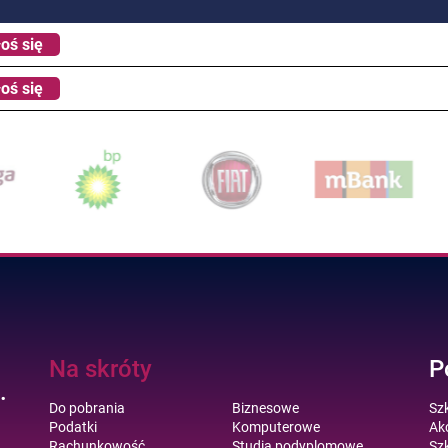
oś się
oś się
Na skróty
P
.
Do pobrania
Biznesowe
Sz
Podatki
Komputerowe
Akc
Rachunkowość
Studia podyplomowe
Szk