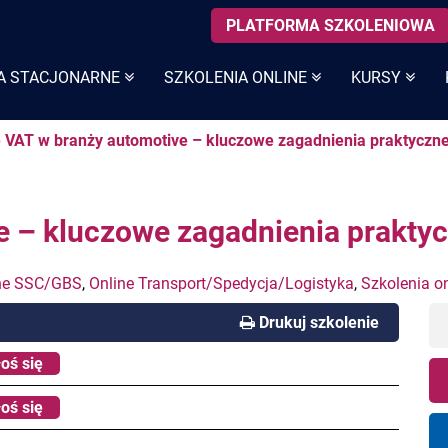
PLATFORMA SZKOLENIOWA
A STACJONARNE
SZKOLENIA ONLINE
KURSY
e VAT w branży automotive – kluczowe zagadnienia praktyczn
e – kluczowe zagadnienia prakty
ne SSC/GBS
,
Online Transport/Spedycja/Logistyka
,
Szkolenia o
Drukuj szkolenie
oś się
oś się