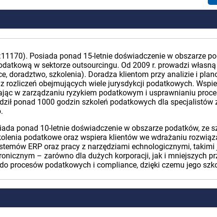
11170). Posiada ponad 15-letnie doświadczenie w obszarze po
datkową w sektorze outsourcingu. Od 2009 r. prowadzi własną
e, doradztwo, szkolenia). Doradza klientom przy analizie i plan
z rozliczeń obejmujących wiele jurysdykcji podatkowych. Wspie
jąc w zarządzaniu ryzykiem podatkowym i usprawnianiu proces
dził ponad 1000 godzin szkoleń podatkowych dla specjalistów z
.
iada ponad 10-letnie doświadczenie w obszarze podatków, ze s
kolenia podatkowe oraz wspiera klientów we wdrażaniu rozwiąza
ystemów ERP oraz pracy z narzędziami echnologicznymi, takimi
ronicznym – zarówno dla dużych korporacji, jak i mniejszych pr
do procesów podatkowych i compliance, dzięki czemu jego szko