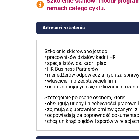
Szkolenie stanowi moduł progra
ramach całego cyklu.
Adresaci szkolenia
Szkolenie skierowane jest do:
• pracowników działów kadr i HR
• specjalistów ds. kadr i płac
• HR Business Partnerów
• menedżerów odpowiedzialnych za spraw
• właścicieli i przedstawicieli firm
• osób zajmujących się rozliczaniem czasu 
Szczególnie polecane osobom, które:
• obsługują urlopy i nieobecności pracowni
• zajmują się uprawnieniami związanymi z 
• odpowiadają za poprawność dokumentacji
• chcą uniknąć błędów i sporów w relacjac