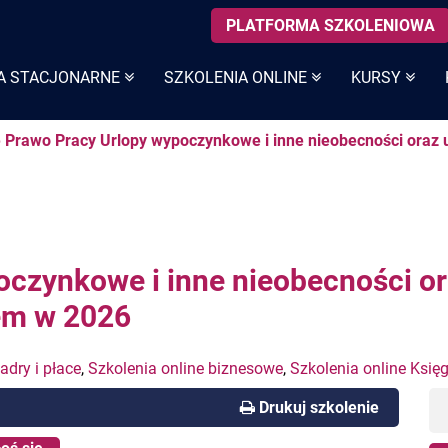
PLATFORMA SZKOLENIOWA
A STACJONARNE
SZKOLENIA ONLINE
KURSY
e Prawo Pracy Urlopy wypoczynkowe i inne nieobecności oraz 
oczynkowe i inne nieobecności o
wem w 2026
adry i płace
,
Szkolenia online biznesowe
,
Szkolenia online Księ
Drukuj szkolenie