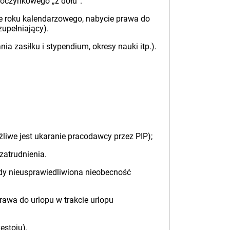
poczynkowego „z dołu”.
e roku kalendarzowego, nabycie prawa do
upełniający).
nia zasiłku i stypendium, okresy nauki itp.).
liwe jest ukaranie pracodawcy przez PIP);
zatrudnienia.
dy nieusprawiedliwiona nieobecność
awa do urlopu w trakcie urlopu
estoju).