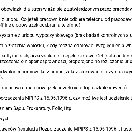
ie obowiązki dla stron wiążą się z zatwierdzonym przez pracod
 z urlopu. Co jeżeli pracownik nie odbiera telefonu od praco
fline a obowiązek odebrania telefonu).
zystanie z urlopu wypoczynkowego (brak badań kontrolnych a ud
termin złożenia wniosku, kiedy można odmówić uwzględnienia wn
egitymuje się orzeczeniem o niepełnosprawności (data od której
orzeczenia o niepełnosprawności, proporcjonalne rozliczanie ur
 odwołania pracownika z urlopu, zakaz stosowania przymusowyc
).
y pracodawca ma obowiązek udzielenia urlopu szkoleniowego)
orządzenia MPiPS z 15.05.1996 r., czy możliwe jest udzielenie 
iem Sądu, Prokuratury, Policji itp.
wych.
awców (regulacja Rozporządzenia MPiPS z 15.05.1996 r. i ustaw