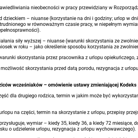
awiedliwiania nieobecności w pracy przewidziany w Rozporządz
 dzieckiem – niuanse (korzystanie na dni i godziny; urlop w dni
zatrudnionego w równoważnym czasie pracy, w niepełnym wymiar
iepełnosprawności).
ałania siły wyższej – niuanse (warunki skorzystania ze zwolnien
niosek w roku – jako określenie sposobu korzystania ze zwolni
 warunki skorzystania przez pracownika z urlopu opiekuńczego,
 możliwość skorzystania przed datą porodu, rezygnacja z urlopu 
dziców wcześniaków – omówienie ustawy zmieniającej Kodeks 
część dla drugiego rodzica, termin w jakim może być wykorzystan
urlopu na części, termin na skorzystanie z urlopu, przepisy prz
zysługuje, wymiar – kiedy 35, kiedy 36, a kiedy 72 miesiące, d
osku o udzielenie urlopu, rezygnacja z urlopu wychowawczego).