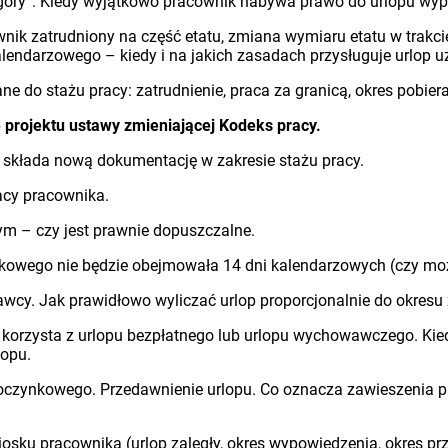
 góry”. Kiedy wyjątkowo pracownik nabywa prawo do urlopu wy
ik zatrudniony na część etatu, zmiana wymiaru etatu w trakci
lendarzowego – kiedy i na jakich zasadach przysługuje urlop uz
ane do stażu pracy: zatrudnienie, praca za granicą, okres pobiera
projektu ustawy zmieniającej Kodeks pracy.
ia składa nową dokumentację w zakresie stażu pracy.
acy pracownika.
ym – czy jest prawnie dopuszczalne.
ynkowego nie będzie obejmowała 14 dni kalendarzowych (czy moż
cy. Jak prawidłowo wyliczać urlop proporcjonalnie do okresu 
 korzysta z urlopu bezpłatnego lub urlopu wychowawczego. Kie
lopu.
oczynkowego. Przedawnienie urlopu. Co oznacza zawieszenia pr
osku pracownika (urlop zaległy, okres wypowiedzenia, okres prz