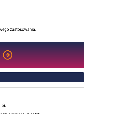
owego zastosowania.
M
ie).