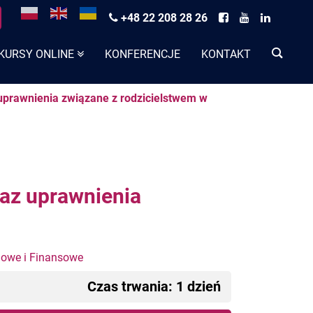
+48 22 208 28 26
KURSY ONLINE
KONFERENCJE
KONTAKT
uprawnienia związane z rodzicielstwem w
raz uprawnienia
gowe i Finansowe
Czas trwania: 1 dzień