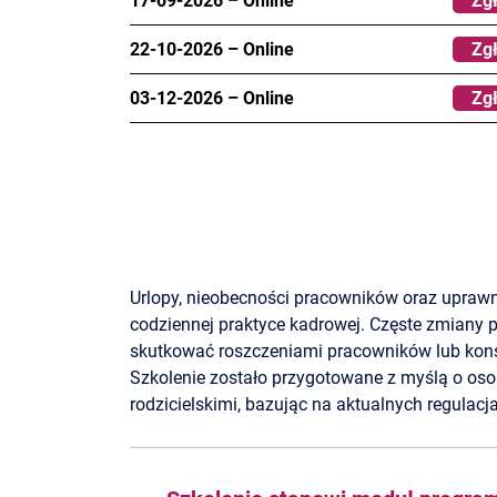
17-09-2026
–
Online
Zgł
22-10-2026
–
Online
Zgł
03-12-2026
–
Online
Zgł
Urlopy, nieobecności pracowników oraz uprawn
codziennej praktyce kadrowej. Częste zmiany p
skutkować roszczeniami pracowników lub kon
Szkolenie zostało przygotowane z myślą o oso
rodzicielskimi, bazując na aktualnych regulac