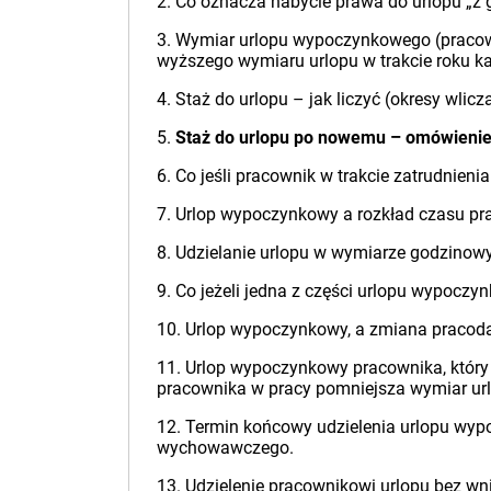
2. Co oznacza nabycie prawa do urlopu „z
3. Wymiar urlopu wypoczynkowego (pracown
wyższego wymiaru urlopu w trakcie roku ka
4. Staż do urlopu – jak liczyć (okresy wlicz
5.
Staż do urlopu po nowemu – omówienie 
6. Co jeśli pracownik w trakcie zatrudnien
7. Urlop wypoczynkowy a rozkład czasu pr
8. Udzielanie urlopu w wymiarze godzinow
9. Co jeżeli jedna z części urlopu wypocz
10. Urlop wypoczynkowy, a zmiana pracodaw
11. Urlop wypoczynkowy pracownika, który
pracownika w pracy pomniejsza wymiar ur
12. Termin końcowy udzielenia urlopu wyp
wychowawczego.
13. Udzielenie pracownikowi urlopu bez wni