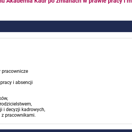
mu Akademia Kadr po zmianach w prawie pracy i m
y pracownicze
pracy i absencji
ków,
rodzicielstwem,
 i decyzji kadrowych,
h z pracownikami.