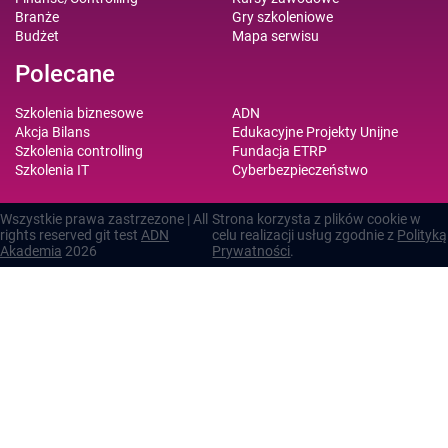
Branże
Gry szkoleniowe
Budżet
Mapa serwisu
Polecane
Szkolenia biznesowe
ADN
Akcja Bilans
Edukacyjne Projekty Unijne
Szkolenia controlling
Fundacja ETRP
Szkolenia IT
Cyberbezpieczeństwo
Wszystkie prawa zastrzezone | All
Strona korzysta z plików cookie w
rights reserved git test
ADN
celu realizacji usług zgodnie z
Polityką
Akademia
2026
Prywatności
.