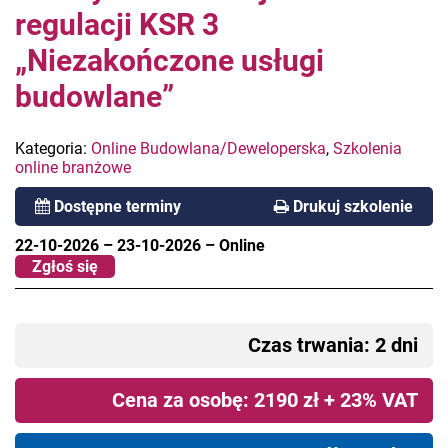
regulacji KSR 3
„Niezakończone usługi
budowlane”
Kategoria:
Online Budowlana/Deweloperska
,
Szkolenia
online branżowe
Dostępne terminy
Drukuj szkolenie
22-10-2026
–
23-10-2026
–
Online
Zgłoś się
Czas trwania: 2 dni
Cena za osobę: 2190 zł + 23% VAT