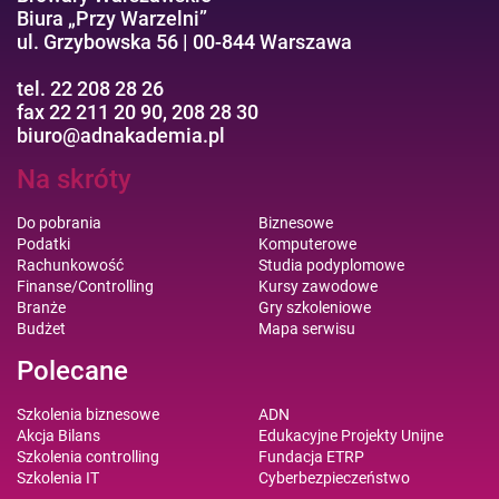
Biura „Przy Warzelni”
ul. Grzybowska 56 | 00-844 Warszawa
tel. 22 208 28 26
fax 22 211 20 90, 208 28 30
biuro@adnakademia.pl
Na skróty
Do pobrania
Biznesowe
Podatki
Komputerowe
Rachunkowość
Studia podyplomowe
Finanse/Controlling
Kursy zawodowe
Branże
Gry szkoleniowe
Budżet
Mapa serwisu
Polecane
Szkolenia biznesowe
ADN
Akcja Bilans
Edukacyjne Projekty Unijne
Szkolenia controlling
Fundacja ETRP
Szkolenia IT
Cyberbezpieczeństwo