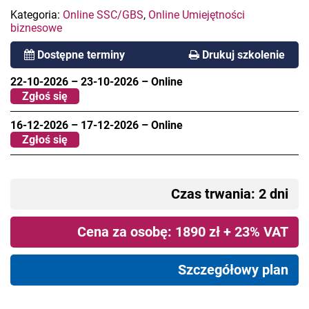
Kategoria:
Online SSC/GBS
,
Online Umiejętności
biznesowe
Dostępne terminy
Drukuj szkolenie
22-10-2026
–
23-10-2026
–
Online
Zgłoś się
16-12-2026
–
17-12-2026
–
Online
Zgłoś się
Czas trwania: 2 dni
Cena za osobę: 1890 zł + 23% VAT
Szczegółowy plan