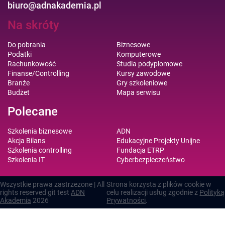
biuro@adnakademia.pl
Na skróty
Do pobrania
Biznesowe
Podatki
Komputerowe
Rachunkowość
Studia podyplomowe
Finanse/Controlling
Kursy zawodowe
Branże
Gry szkoleniowe
Budżet
Mapa serwisu
Polecane
Szkolenia biznesowe
ADN
Akcja Bilans
Edukacyjne Projekty Unijne
Szkolenia controlling
Fundacja ETRP
Szkolenia IT
Cyberbezpieczeństwo
Wszystkie prawa zastrzezone | All
Strona korzysta z plików cookie w
rights reserved git test
ADN
celu realizacji usług zgodnie z
Polityką
Akademia
2026
Prywatności
.