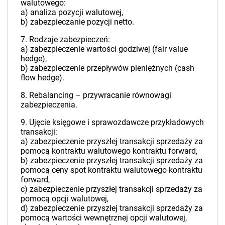
walutowego:
a) analiza pozycji walutowej,
b) zabezpieczanie pozycji netto.
7. Rodzaje zabezpieczeń:
a) zabezpieczenie wartości godziwej (fair value
hedge),
b) zabezpieczenie przepływów pieniężnych (cash
flow hedge).
8. Rebalancing – przywracanie równowagi
zabezpieczenia.
9. Ujęcie księgowe i sprawozdawcze przykładowych
transakcji:
a) zabezpieczenie przyszłej transakcji sprzedaży za
pomocą kontraktu walutowego kontraktu forward,
b) zabezpieczenie przyszłej transakcji sprzedaży za
pomocą ceny spot kontraktu walutowego kontraktu
forward,
c) zabezpieczenie przyszłej transakcji sprzedaży za
pomocą opcji walutowej,
d) zabezpieczenie przyszłej transakcji sprzedaży za
pomocą wartości wewnętrznej opcji walutowej,