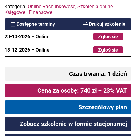
Kategoria:
Online Rachunkowość
,
Szkolenia online
Księgowe i Finansowe
Dostępne terminy
Drukuj szkolenie
23-10-2026
–
Online
Zgłoś się
18-12-2026
–
Online
Zgłoś się
Czas trwania: 1 dzień
Cena za osobę: 740 zł + 23% VAT
Szczegółowy plan
Zobacz szkolenie w formie stacjonarnej