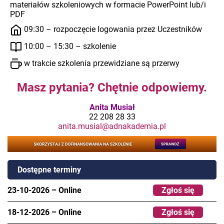
materiałów szkoleniowych w formacie PowerPoint lub/i
PDF
09:30 – rozpoczęcie logowania przez Uczestników
10:00 – 15:30 – szkolenie
w trakcie szkolenia przewidziane są przerwy
Masz pytania? Chętnie odpowiemy.
Anita Musiał
22 208 28 33
anita.musial@adnakademia.pl
Dostępne terminy
23-10-2026
–
Online
Zgłoś się
18-12-2026
–
Online
Zgłoś się