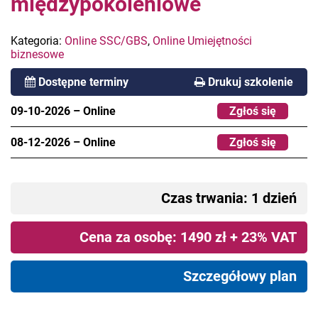
międzypokoleniowe
Kategoria:
Online SSC/GBS
,
Online Umiejętności
biznesowe
Dostępne terminy
Drukuj szkolenie
09-10-2026
–
Online
Zgłoś się
08-12-2026
–
Online
Zgłoś się
Czas trwania: 1 dzień
Cena za osobę: 1490 zł + 23% VAT
Szczegółowy plan