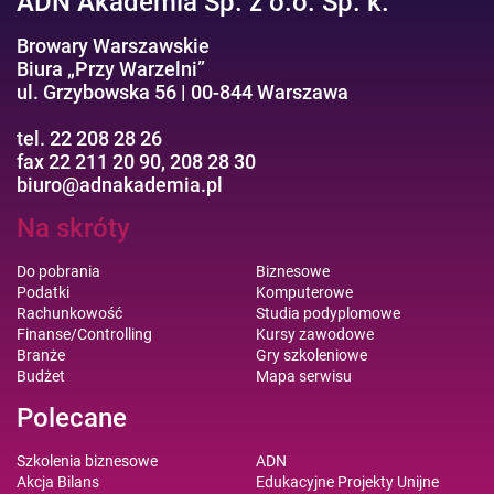
ADN Akademia Sp. z o.o. Sp. k.
Browary Warszawskie
Biura „Przy Warzelni”
ul. Grzybowska 56 | 00-844 Warszawa
tel. 22 208 28 26
fax 22 211 20 90, 208 28 30
biuro@adnakademia.pl
Na skróty
Do pobrania
Biznesowe
Podatki
Komputerowe
Rachunkowość
Studia podyplomowe
Finanse/Controlling
Kursy zawodowe
Branże
Gry szkoleniowe
Budżet
Mapa serwisu
Polecane
Szkolenia biznesowe
ADN
Akcja Bilans
Edukacyjne Projekty Unijne