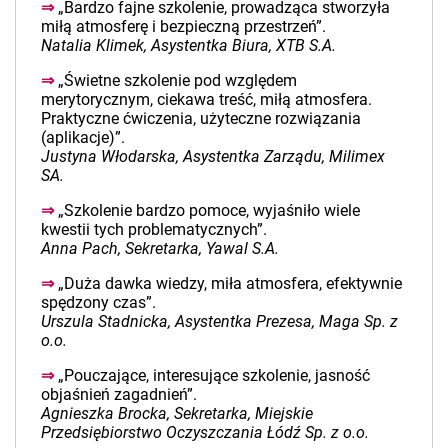
⇒
„Bardzo fajne szkolenie, prowadząca stworzyła
miłą atmosferę i bezpieczną przestrzeń”.
Natalia Klimek, Asystentka Biura, XTB S.A.
⇒
„Świetne szkolenie pod względem
merytorycznym, ciekawa treść, miłą atmosfera.
Praktyczne ćwiczenia, użyteczne rozwiązania
(aplikacje)”.
Justyna Włodarska, Asystentka Zarządu, Milimex
SA.
⇒
„Szkolenie bardzo pomoce, wyjaśniło wiele
kwestii tych problematycznych”.
Anna Pach, Sekretarka, Yawal S.A.
⇒
„Duża dawka wiedzy, miła atmosfera, efektywnie
spędzony czas”.
Urszula Stadnicka, Asystentka Prezesa, Maga Sp. z
o.o.
⇒
„Pouczające, interesujące szkolenie, jasność
objaśnień zagadnień”.
Agnieszka Brocka, Sekretarka, Miejskie
Przedsiębiorstwo Oczyszczania Łódź Sp. z o.o.