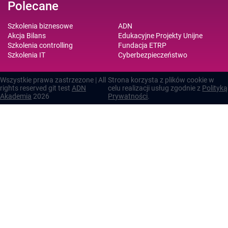
Polecane
Szkolenia biznesowe
ADN
Akcja Bilans
Edukacyjne Projekty Unijne
Szkolenia controlling
Fundacja ETRP
Szkolenia IT
Cyberbezpieczeństwo
Wszystkie prawa zastrzezone | All
Strona korzysta z plików cookie w
rights reserved git test
ADN
celu realizacji usług zgodnie z
Polityką
Akademia
2026
Prywatności
.