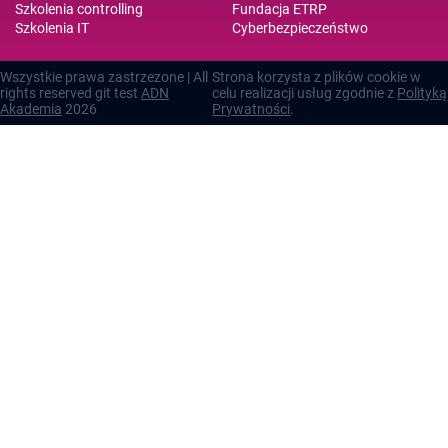
Szkolenia controlling
Fundacja ETRP
Szkolenia IT
Cyberbezpieczeństwo
Wszystkie prawa zastrzezone | All
Strona korzysta z plików cookie w
rights reserved git test
ADN
celu realizacji usług zgodnie z
Polityką
Akademia
2026
Prywatności
.