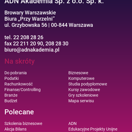
ADN Akademia Sp. z o.o. Sp. k.
Browary Warszawskie
Biura „Przy Warzelni”
ul. Grzybowska 56 | 00-844 Warszawa
tel. 22 208 28 26
fax 22 211 20 90, 208 28 30
biuro@adnakademia.pl
Na skróty
Do pobrania
Biznesowe
Podatki
Komputerowe
Rachunkowość
Studia podyplomowe
Finanse/Controlling
Kursy zawodowe
Branże
Gry szkoleniowe
Budżet
Mapa serwisu
Polecane
Szkolenia biznesowe
ADN
Akcja Bilans
Edukacyjne Projekty Unijne