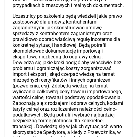
przypadkach biznesowych i realnych dokumentach.
Uczestnicy po szkoleniu będą wiedzieli jakie prawo
zastosować dla umów z kontrahentami
zagranicznymi ,jak skonstruować umowę
sprzedaży z kontrahentem zagranicznym oraz
prawidłowo dobrać właściwą regułę Incoterms dla
konkretnej sytuacji handlowej. Będą potrafili
skompletować dokumentację importową i
eksportową niezbędną do odprawy celnej.
Dowiedzą się jakie kroki podjąć aby właściwie, bez
problemu i ograniczając koszty zorganizować
import i eksport , skąd czerpać wiedzę na temat
niezbędnych certyfikatów i innych ograniczeń
(pozwolenia, cła). Zdobędą wiedzę na temat
wyliczania całkowitej ceny towaru importowanego,
wartości celnej towaru i podstawy opodatkowania.
Zapoznają się z rodzajami odpraw celnych, kodami
taryfy celnej oraz rozliczeniem należności celno-
podatkowych. Będą potrafili wybrać najbardziej
bezpieczną formę płatności dla konkretnej
transakcji. Dowiedzą się w jakich sytuacjach warto
skorzystać ze Spedytora, a kiedy z Przewoźnika, w