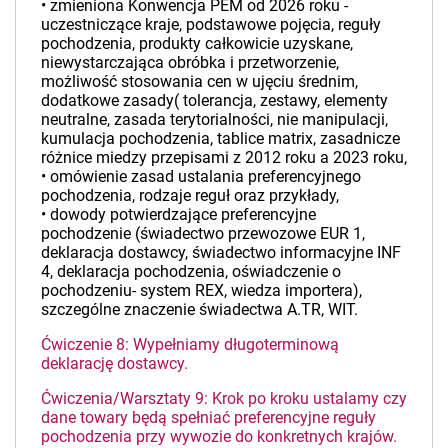
• zmieniona Konwencja PEM od 2026 roku -
uczestniczące kraje, podstawowe pojęcia, reguły
pochodzenia, produkty całkowicie uzyskane,
niewystarczająca obróbka i przetworzenie,
możliwość stosowania cen w ujęciu średnim,
dodatkowe zasady( tolerancja, zestawy, elementy
neutralne, zasada terytorialności, nie manipulacji,
kumulacja pochodzenia, tablice matrix, zasadnicze
różnice miedzy przepisami z 2012 roku a 2023 roku,
• omówienie zasad ustalania preferencyjnego
pochodzenia, rodzaje reguł oraz przykłady,
• dowody potwierdzające preferencyjne
pochodzenie (świadectwo przewozowe EUR 1,
deklaracja dostawcy, świadectwo informacyjne INF
4, deklaracja pochodzenia, oświadczenie o
pochodzeniu- system REX, wiedza importera),
szczególne znaczenie świadectwa A.TR, WIT.
Ćwiczenie 8: Wypełniamy długoterminową
deklarację dostawcy.
Ćwiczenia/Warsztaty 9: Krok po kroku ustalamy czy
dane towary będą spełniać preferencyjne reguły
pochodzenia przy wywozie do konkretnych krajów.