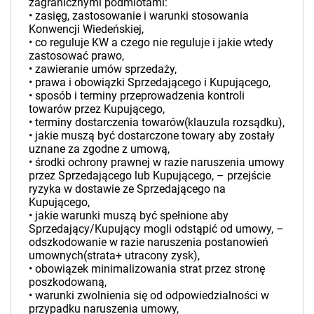
zagranicznymi podmiotami:
• zasięg, zastosowanie i warunki stosowania
Konwencji Wiedeńskiej,
• co reguluje KW a czego nie reguluje i jakie wtedy
zastosować prawo,
• zawieranie umów sprzedaży,
• prawa i obowiązki Sprzedającego i Kupującego,
• sposób i terminy przeprowadzenia kontroli
towarów przez Kupującego,
• terminy dostarczenia towarów(klauzula rozsądku),
• jakie muszą być dostarczone towary aby zostały
uznane za zgodne z umową,
• środki ochrony prawnej w razie naruszenia umowy
przez Sprzedającego lub Kupującego, – przejście
ryzyka w dostawie ze Sprzedającego na
Kupującego,
• jakie warunki muszą być spełnione aby
Sprzedający/Kupujący mogli odstąpić od umowy, –
odszkodowanie w razie naruszenia postanowień
umownych(strata+ utracony zysk),
• obowiązek minimalizowania strat przez stronę
poszkodowaną,
• warunki zwolnienia się od odpowiedzialności w
przypadku naruszenia umowy,