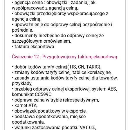
• agencja celna : obowiązki i zadania, jak
współpracować z agencją celną,
• obowiązki przedsiębiorcy współpracującego z
agencja celną,
• upoważnienie do odprawy celnej bezpośrednie i
pośrednie,
• dokumenty niezbędne do odprawy celnej ze
szczegółowym omówieniem,
• faktura eksportowa.
Ćwiczenie 12 : Przygotowujemy fakturę eksportową
• dobór kodów taryfy celnej( HS, CN, TARIC),
• zmiany kodów taryfy celnej, tablice korelacyjne,
• zasady ustalania kodów taryfy celnej dla towarów,
przykłady,
• przebieg odprawy celnej eksportowej, system AES,
komunikat CC599C
• odprawa celna w trybie retrospektywnym,
• karnet ATA,
• obowiązek podatkowy w eksporcie,
• podstawa opodatkowania, miejsce
opodatkowania,
• warunki zastosowania podatku VAT 0%,