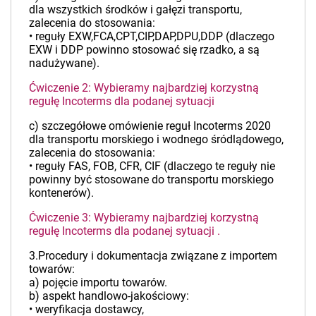
dla wszystkich środków i gałęzi transportu,
zalecenia do stosowania:
• reguły EXW,FCA,CPT,CIP,DAP,DPU,DDP (dlaczego
EXW i DDP powinno stosować się rzadko, a są
nadużywane).
Ćwiczenie 2: Wybieramy najbardziej korzystną
regułę Incoterms dla podanej sytuacji
c) szczegółowe omówienie reguł Incoterms 2020
dla transportu morskiego i wodnego śródlądowego,
zalecenia do stosowania:
• reguły FAS, FOB, CFR, CIF (dlaczego te reguły nie
powinny być stosowane do transportu morskiego
kontenerów).
Ćwiczenie 3: Wybieramy najbardziej korzystną
regułę Incoterms dla podanej sytuacji .
3.Procedury i dokumentacja związane z importem
towarów:
a) pojęcie importu towarów.
b) aspekt handlowo-jakościowy:
• weryfikacja dostawcy,