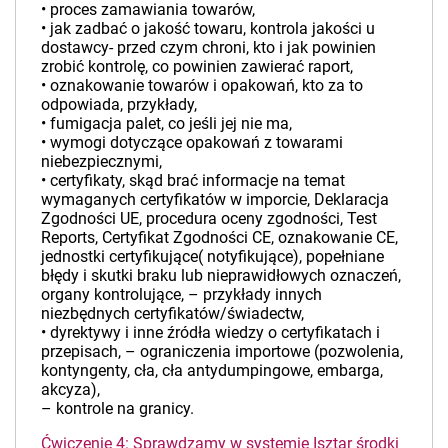
• proces zamawiania towarów,
• jak zadbać o jakość towaru, kontrola jakości u
dostawcy- przed czym chroni, kto i jak powinien
zrobić kontrolę, co powinien zawierać raport,
• oznakowanie towarów i opakowań, kto za to
odpowiada, przykłady,
• fumigacja palet, co jeśli jej nie ma,
• wymogi dotyczące opakowań z towarami
niebezpiecznymi,
• certyfikaty, skąd brać informacje na temat
wymaganych certyfikatów w imporcie, Deklaracja
Zgodności UE, procedura oceny zgodności, Test
Reports, Certyfikat Zgodności CE, oznakowanie CE,
jednostki certyfikujące( notyfikujące), popełniane
błędy i skutki braku lub nieprawidłowych oznaczeń,
organy kontrolujące, – przykłady innych
niezbędnych certyfikatów/świadectw,
• dyrektywy i inne źródła wiedzy o certyfikatach i
przepisach, – ograniczenia importowe (pozwolenia,
kontyngenty, cła, cła antydumpingowe, embarga,
akcyza),
– kontrole na granicy.
Ćwiczenie 4: Sprawdzamy w systemie Isztar środki