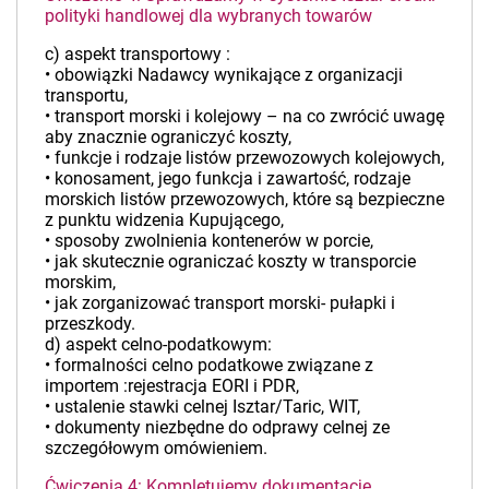
polityki handlowej dla wybranych towarów
c) aspekt transportowy :
• obowiązki Nadawcy wynikające z organizacji
transportu,
• transport morski i kolejowy – na co zwrócić uwagę
aby znacznie ograniczyć koszty,
• funkcje i rodzaje listów przewozowych kolejowych,
• konosament, jego funkcja i zawartość, rodzaje
morskich listów przewozowych, które są bezpieczne
z punktu widzenia Kupującego,
• sposoby zwolnienia kontenerów w porcie,
• jak skutecznie ograniczać koszty w transporcie
morskim,
• jak zorganizować transport morski- pułapki i
przeszkody.
d) aspekt celno-podatkowym:
• formalności celno podatkowe związane z
importem :rejestracja EORI i PDR,
• ustalenie stawki celnej Isztar/Taric, WIT,
• dokumenty niezbędne do odprawy celnej ze
szczegółowym omówieniem.
Ćwiczenia 4: Kompletujemy dokumentację