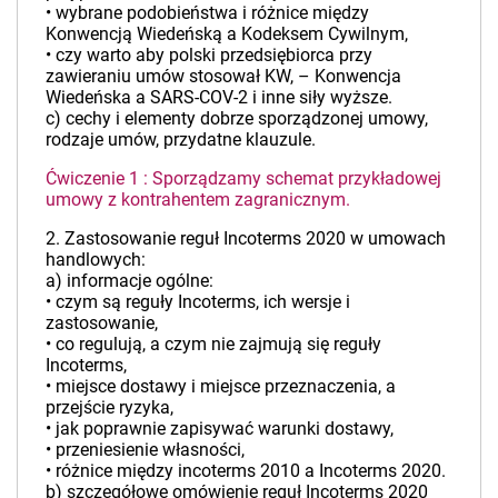
• wybrane podobieństwa i różnice między
Konwencją Wiedeńską a Kodeksem Cywilnym,
• czy warto aby polski przedsiębiorca przy
zawieraniu umów stosował KW, – Konwencja
Wiedeńska a SARS-COV-2 i inne siły wyższe.
c) cechy i elementy dobrze sporządzonej umowy,
rodzaje umów, przydatne klauzule.
Ćwiczenie 1 : Sporządzamy schemat przykładowej
umowy z kontrahentem zagranicznym.
2. Zastosowanie reguł Incoterms 2020 w umowach
handlowych:
a) informacje ogólne:
• czym są reguły Incoterms, ich wersje i
zastosowanie,
• co regulują, a czym nie zajmują się reguły
Incoterms,
• miejsce dostawy i miejsce przeznaczenia, a
przejście ryzyka,
• jak poprawnie zapisywać warunki dostawy,
• przeniesienie własności,
• różnice między incoterms 2010 a Incoterms 2020.
b) szczegółowe omówienie reguł Incoterms 2020