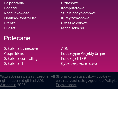
Do pobrania
Biznesowe
Podatki
Komputerowe
Rachunkowość
Studia podyplomowe
Finanse/Controlling
Kursy zawodowe
Branże
Gry szkoleniowe
Budżet
Mapa serwisu
Polecane
Szkolenia biznesowe
ADN
Akcja Bilans
Edukacyjne Projekty Unijne
Szkolenia controlling
Fundacja ETRP
Szkolenia IT
Cyberbezpieczeństwo
Wszystkie prawa zastrzezone | All
Strona korzysta z plików cookie w
rights reserved git test
ADN
celu realizacji usług zgodnie z
Polityką
Akademia
2026
Prywatności
.