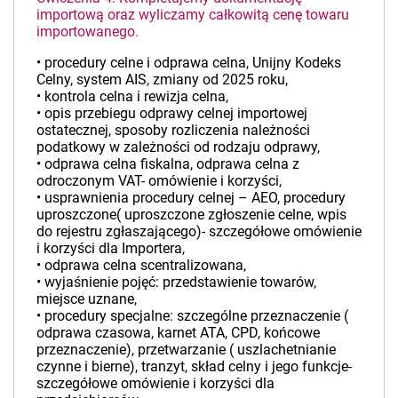
importową oraz wyliczamy całkowitą cenę towaru
importowanego.
• procedury celne i odprawa celna, Unijny Kodeks
Celny, system AIS, zmiany od 2025 roku,
• kontrola celna i rewizja celna,
• opis przebiegu odprawy celnej importowej
ostatecznej, sposoby rozliczenia należności
podatkowy w zależności od rodzaju odprawy,
• odprawa celna fiskalna, odprawa celna z
odroczonym VAT- omówienie i korzyści,
• usprawnienia procedury celnej – AEO, procedury
uproszczone( uproszczone zgłoszenie celne, wpis
do rejestru zgłaszającego)- szczegółowe omówienie
i korzyści dla Importera,
• odprawa celna scentralizowana,
• wyjaśnienie pojęć: przedstawienie towarów,
miejsce uznane,
• procedury specjalne: szczególne przeznaczenie (
odprawa czasowa, karnet ATA, CPD, końcowe
przeznaczenie), przetwarzanie ( uszlachetnianie
czynne i bierne), tranzyt, skład celny i jego funkcje-
szczegółowe omówienie i korzyści dla