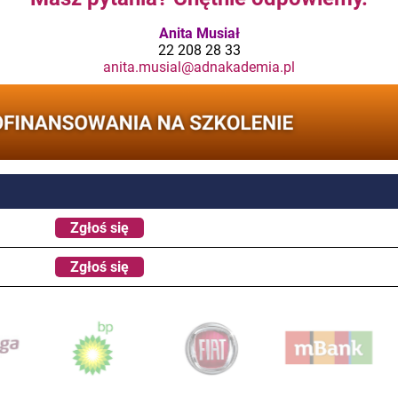
Anita Musiał
22 208 28 33
anita.musial@adnakademia.pl
Zgłoś się
Zgłoś się