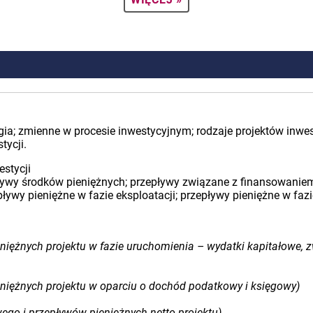
tegia; zmienne w procesie inwestycyjnym; rodzaje projektów inwe
tycji.
estycji
wy środków pieniężnych; przepływy związane z finansowaniem; f
ływy pieniężne w fazie eksploatacji; przepływy pieniężne w fazie
niężnych projektu w fazie uruchomienia – wydatki kapitałowe
niężnych projektu w oparciu o dochód podatkowy i księgowy)
go i przepływów pieniężnych netto projektu)