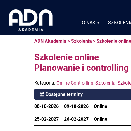
Skip
to
content
O NAS
SZKOLENI
ADN Akademia
>
Szkolenia
>
Szkolenie online
Szkolenie online
Planowanie i controlling
Kategoria:
Online Controlling
,
Szkolenia
,
Szkole
Dostępne terminy
08-10-2026
–
09-10-2026
–
Online
25-02-2027
–
26-02-2027
–
Online