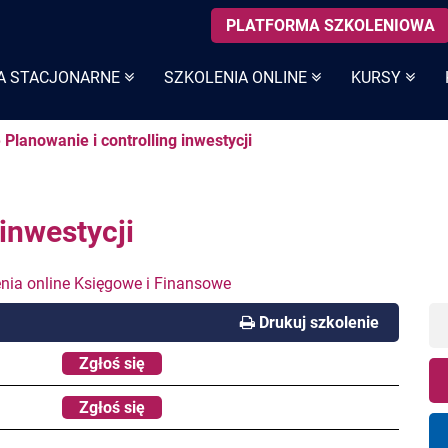
PLATFORMA SZKOLENIOWA
A STACJONARNE
SZKOLENIA ONLINE
KURSY
 Planowanie i controlling inwestycji
 inwestycji
nia online Księgowe i Finansowe
Drukuj szkolenie
Zgłoś się
Zgłoś się