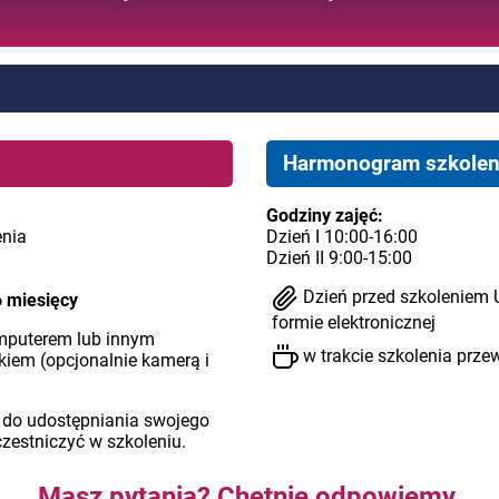
Harmonogram szkolen
Godziny zajęć:
enia
Dzień I 10:00-16:00
Dzień II 9:00-15:00
Dzień przed szkoleniem 
6 miesięcy
formie elektronicznej
mputerem lub innym
w trakcie szkolenia prze
em (opcjonalnie kamerą i
 do udostępniania swojego
czestniczyć w szkoleniu.
Masz pytania? Chętnie odpowiemy.