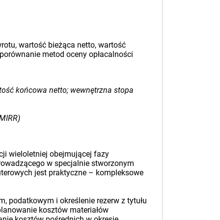
rotu, wartość bieżąca netto, wartość
 porównanie metod oceny opłacalności
rtość końcowa netto; wewnętrzna stopa
 MIRR)
i wieloletniej obejmującej fazy
ą prowadzącego w specjalnie stworzonym
terowych jest praktyczne – kompleksowe
m, podatkowym i określenie rezerw z tytułu
 planowanie kosztów materiałów
wanie kosztów pośrednich w okresie