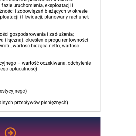
fazie uruchomienia, eksploatacji i
eżności i zobowiązań bieżących w okresie
loatacji i likwidacji; planowany rachunek
ości gospodarowania i zadłużenia;
 i łączna), określenie progu rentowności
wrotu, wartość bieżąca netto, wartość
tycyjnego – wartość oczekiwana, odchylenie
jego opłacalność)
westycyjnego)
nalnych przepływów pieniężnych)