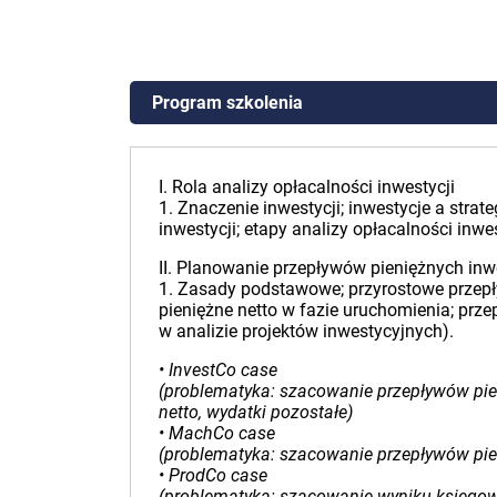
Program szkolenia
I. Rola analizy opłacalności inwestycji
1. Znaczenie inwestycji; inwestycje a stra
inwestycji; etapy analizy opłacalności inwes
II. Planowanie przepływów pieniężnych inw
1. Zasady podstawowe; przyrostowe przepły
pieniężne netto w fazie uruchomienia; przep
w analizie projektów inwestycyjnych).
• InvestCo case
(problematyka: szacowanie przepływów pie
netto, wydatki pozostałe)
• MachCo case
(problematyka: szacowanie przepływów pie
• ProdCo case
(problematyka: szacowanie wyniku księgowe