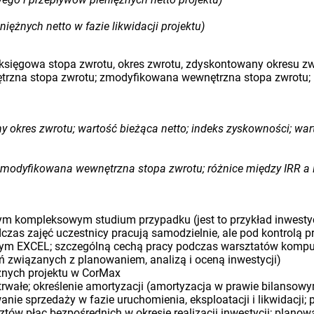
ężnych netto w fazie likwidacji projektu)
 księgowa stopa zwrotu, okres zwrotu, zdyskontowany okresu zw
ętrzna stopa zwrotu; zmodyfikowana wewnętrzna stopa zwrotu;
y okres zwrotu; wartość bieżąca netto; indeks zyskowności; wa
zmodyfikowana wewnętrzna stopa zwrotu; różnice między IRR a
m kompleksowym studium przypadku (jest to przykład inwestycj
podczas zajęć uczestnicy pracują samodzielnie, ale pod kontrol
nym EXCEL; szczególną cechą pracy podczas warsztatów kompu
 związanych z planowaniem, analizą i oceną inwestycji)
żnych projektu w CorMax
rwałe; określenie amortyzacji (amortyzacja w prawie bilansowy
ie sprzedaży w fazie uruchomienia, eksploatacji i likwidacji;
sztów płac bezpośrednich w okresie realizacji inwestycji; plano