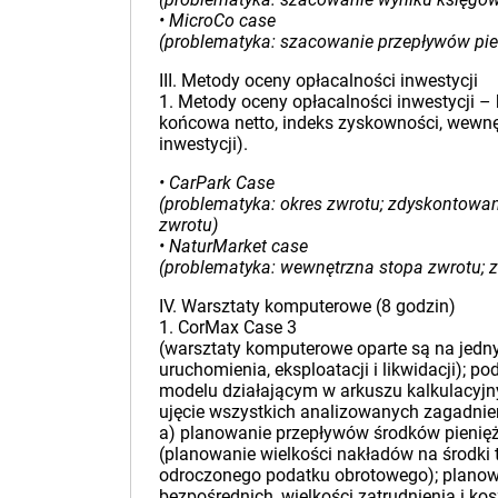
• MicroCo case
(problematyka: szacowanie przepływów pieni
III. Metody oceny opłacalności inwestycji
1. Metody oceny opłacalności inwestycji –
końcowa netto, indeks zyskowności, wewn
inwestycji).
• CarPark Case
(problematyka: okres zwrotu; zdyskontowan
zwrotu)
• NaturMarket case
(problematyka: wewnętrzna stopa zwrotu; 
IV. Warsztaty komputerowe (8 godzin)
1. CorMax Case 3
(warsztaty komputerowe oparte są na jedny
uruchomienia, eksploatacji i likwidacji); 
modelu działającym w arkuszu kalkulacyj
ujęcie wszystkich analizowanych zagadnień
a) planowanie przepływów środków pienię
(planowanie wielkości nakładów na środki t
odroczonego podatku obrotowego); planowan
bezpośrednich, wielkości zatrudnienia i ko