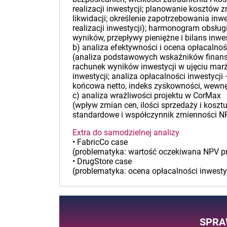
realizacji inwestycji; planowanie kosztów 
likwidacji; określenie zapotrzebowania in
realizacji inwestycji); harmonogram obsług
wyników, przepływy pieniężne i bilans inwes
b) analiza efektywności i ocena opłacalno
(analiza podstawowych wskaźników finanso
rachunek wyników inwestycji w ujęciu marż
inwestycji; analiza opłacalności inwestycj
końcowa netto, indeks zyskowności, wewn
c) analiza wrażliwości projektu w CorMax
(wpływ zmian cen, ilości sprzedaży i koszt
standardowe i współczynnik zmienności NPV
Extra do samodzielnej analizy
• FabricCo case
(problematyka: wartość oczekiwana NPV proj
• DrugStore case
(problematyka: ocena opłacalności inwest
SPRA