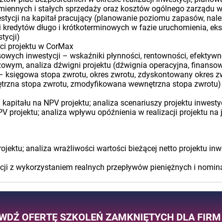
zmiennych i stałych sprzedaży oraz kosztów ogólnego zarządu w 
westycji na kapitał pracujący (planowanie poziomu zapasów, nal
i kredytów długo i krótkoterminowych w fazie uruchomienia, eksp
tycji)
ści projektu w CorMax
wych inwestycji – wskaźniki płynności, rentowności, efektywn
owym, analiza dźwigni projektu (dźwignia operacyjna, finansowa
i – księgowa stopa zwrotu, okres zwrotu, zdyskontowany okres z
ętrzna stopa zwrotu, zmodyfikowana wewnętrzna stopa zwrotu)
u kapitału na NPV projektu; analiza scenariuszy projektu inwes
 projektu; analiza wpływu opóźnienia w realizacji projektu na 
ektu; analiza wrażliwości wartości bieżącej netto projektu in
ycji z wykorzystaniem realnych przepływów pieniężnych i nomi
WDŹ OFERTĘ SZKOLEŃ ZAMKNIĘTYCH DLA FIRM