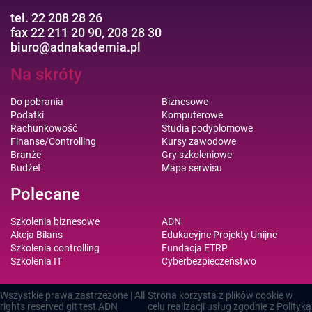
tel. 22 208 28 26
fax 22 211 20 90, 208 28 30
biuro@adnakademia.pl
Na skróty
Do pobrania
Biznesowe
Podatki
Komputerowe
Rachunkowość
Studia podyplomowe
Finanse/Controlling
Kursy zawodowe
Branże
Gry szkoleniowe
Budżet
Mapa serwisu
Polecane
Szkolenia biznesowe
ADN
Akcja Bilans
Edukacyjne Projekty Unijne
Szkolenia controlling
Fundacja ETRP
Szkolenia IT
Cyberbezpieczeństwo
Wszystkie prawa zastrzezone | All
Strona korzysta z plików cookie w
rights reserved git test
ADN
celu realizacji usług zgodnie z
Polityką