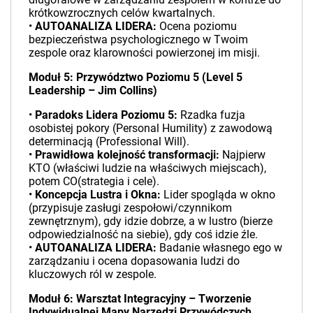
krótkowzrocznych celów kwartalnych.
•
AUTOANALIZA LIDERA:
Ocena poziomu
bezpieczeństwa psychologicznego w Twoim
zespole oraz klarowności powierzonej im misji.
Moduł 5: Przywództwo Poziomu 5 (Level 5
Leadership – Jim Collins)
•
Paradoks Lidera Poziomu 5:
Rzadka fuzja
osobistej pokory (Personal Humility) z zawodową
determinacją (Professional Will).
•
Prawidłowa kolejność transformacji:
Najpierw
KTO (właściwi ludzie na właściwych miejscach),
potem CO(strategia i cele).
•
Koncepcja Lustra i Okna:
Lider spogląda w okno
(przypisuje zasługi zespołowi/czynnikom
zewnętrznym), gdy idzie dobrze, a w lustro (bierze
odpowiedzialność na siebie), gdy coś idzie źle.
•
AUTOANALIZA LIDERA:
Badanie własnego ego w
zarządzaniu i ocena dopasowania ludzi do
kluczowych ról w zespole.
Moduł 6: Warsztat Integracyjny – Tworzenie
Indywidualnej Mapy Narzędzi Przywódczych