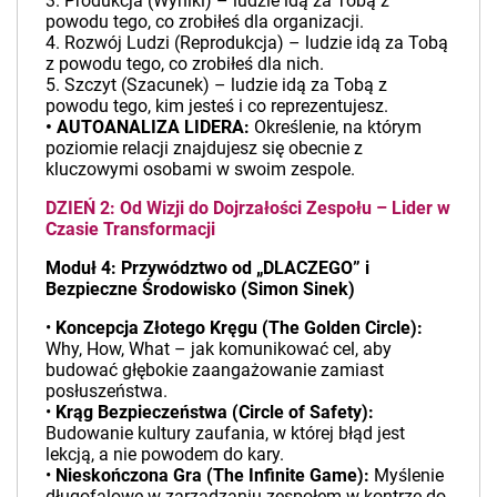
3. Produkcja (Wyniki) – ludzie idą za Tobą z
powodu tego, co zrobiłeś dla organizacji.
4. Rozwój Ludzi (Reprodukcja) – ludzie idą za Tobą
z powodu tego, co zrobiłeś dla nich.
5. Szczyt (Szacunek) – ludzie idą za Tobą z
powodu tego, kim jesteś i co reprezentujesz.
• AUTOANALIZA LIDERA:
Określenie, na którym
poziomie relacji znajdujesz się obecnie z
kluczowymi osobami w swoim zespole.
DZIEŃ 2: Od Wizji do Dojrzałości Zespołu – Lider w
Czasie Transformacji
Moduł 4: Przywództwo od „DLACZEGO” i
Bezpieczne Środowisko (Simon Sinek)
•
Koncepcja Złotego Kręgu (The Golden Circle):
Why, How, What – jak komunikować cel, aby
budować głębokie zaangażowanie zamiast
posłuszeństwa.
•
Krąg Bezpieczeństwa (Circle of Safety):
Budowanie kultury zaufania, w której błąd jest
lekcją, a nie powodem do kary.
•
Nieskończona Gra (The Infinite Game):
Myślenie
długofalowe w zarządzaniu zespołem w kontrze do