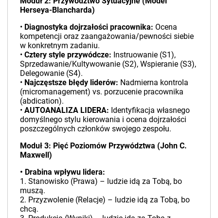
Moduł 2: Przywództwo Sytuacyjne (Model
Herseya-Blancharda)
•
Diagnostyka dojrzałości pracownika:
Ocena
kompetencji oraz zaangażowania/pewności siebie
w konkretnym zadaniu.
•
Cztery style przywódcze:
Instruowanie (S1),
Sprzedawanie/Kultywowanie (S2), Wspieranie (S3),
Delegowanie (S4).
•
Najczęstsze błędy liderów:
Nadmierna kontrola
(micromanagement) vs. porzucenie pracownika
(abdication).
•
AUTOANALIZA LIDERA:
Identyfikacja własnego
domyślnego stylu kierowania i ocena dojrzałości
poszczególnych członków swojego zespołu.
Moduł 3: Pięć Poziomów Przywództwa (John C.
Maxwell)
• Drabina wpływu lidera:
1. Stanowisko (Prawa) – ludzie idą za Tobą, bo
muszą.
2. Przyzwolenie (Relacje) – ludzie idą za Tobą, bo
chcą.