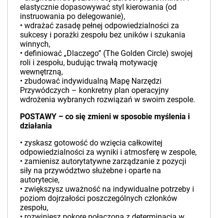
elastycznie dopasowywać styl kierowania (od
instruowania po delegowanie),
• wdrażać zasadę pełnej odpowiedzialności za
sukcesy i porażki zespołu bez uników i szukania
winnych,
• definiować „Dlaczego” (The Golden Circle) swojej
roli i zespołu, budując trwałą motywację
wewnętrzną,
• zbudować indywidualną Mapę Narzędzi
Przywódczych – konkretny plan operacyjny
wdrożenia wybranych rozwiązań w swoim zespole.
POSTAWY – co się zmieni w sposobie myślenia i
działania
• zyskasz gotowość do wzięcia całkowitej
odpowiedzialności za wyniki i atmosferę w zespole,
• zamienisz autorytatywne zarządzanie z pozycji
siły na przywództwo służebne i oparte na
autorytecie,
• zwiększysz uważność na indywidualne potrzeby i
poziom dojrzałości poszczególnych członków
zespołu,
• rozwiniesz pokorę połączoną z determinacją w