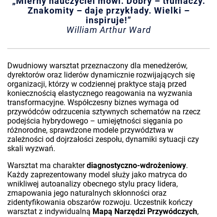
„Mierny nauczyciel mówi. Dobry – tłumaczy.
Znakomity – daje przykłady. Wielki –
inspiruje!”
William Arthur Ward
Dwudniowy warsztat przeznaczony dla menedżerów,
dyrektorów oraz liderów dynamicznie rozwijających się
organizacji, którzy w codziennej praktyce stają przed
koniecznością elastycznego reagowania na wyzwania
transformacyjne. Współczesny biznes wymaga od
przywódców odrzucenia sztywnych schematów na rzecz
podejścia hybrydowego – umiejętności sięgania po
różnorodne, sprawdzone modele przywództwa w
zależności od dojrzałości zespołu, dynamiki sytuacji czy
skali wyzwań.
Warsztat ma charakter
diagnostyczno-wdrożeniowy
.
Każdy zaprezentowany model służy jako matryca do
wnikliwej autoanalizy obecnego stylu pracy lidera,
zmapowania jego naturalnych skłonności oraz
zidentyfikowania obszarów rozwoju. Uczestnik kończy
warsztat z indywidualną
Mapą Narzędzi Przywódczych
,