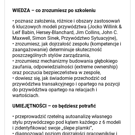
WIEDZA – co zrozumiesz po szkoleniu
• poznasz założenia, różnice i obszary zastosowań
6 kluczowych modeli przywództwa (Jocko Willink &
Leif Babin, Hersey-Blanchard, Jim Collins, John C.
Maxwell, Simon Sinek, Przywództwo Sytuacyjne),
• zrozumiesz, jak dojrzałość zespołu (kompetencje i
zaangażowanie) determinuje skuteczność
poszczególnych stylów zarządzania,
• zrozumiesz mechanizmy budowania głębokiego
zaufania, odpowiedzialności (extreme ownership)
oraz poczucia bezpieczeństwa w zespole,
• dowiesz się, jak świadomie przechodzić od
przywództwa transakcyjnego i opartego na pozycji
do przywództwa opartego na relacjach i
wartościach.
UMIEJĘTNOŚCI – co będziesz potrafić
• przeprowadzić rzetelną autoanalizę własnego
stylu przywódczego pod kątem każdego z 6 modeli
i zidentyfikować swoje „ślepe plamki”,
• diagnozować poziom dojrzałości pracowników i