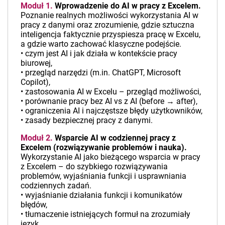
Moduł 1.
Wprowadzenie do AI w pracy z Excelem.
Poznanie realnych możliwości wykorzystania AI w
pracy z danymi oraz zrozumienie, gdzie sztuczna
inteligencja faktycznie przyspiesza pracę w Excelu,
a gdzie warto zachować klasyczne podejście.
• czym jest AI i jak działa w kontekście pracy
biurowej,
• przegląd narzędzi (m.in. ChatGPT, Microsoft
Copilot),
• zastosowania AI w Excelu – przegląd możliwości,
• porównanie pracy bez AI vs z AI (before → after),
• ograniczenia AI i najczęstsze błędy użytkowników,
• zasady bezpiecznej pracy z danymi.
Moduł 2.
Wsparcie AI w codziennej pracy z
Excelem (rozwiązywanie problemów i nauka).
Wykorzystanie AI jako bieżącego wsparcia w pracy
z Excelem – do szybkiego rozwiązywania
problemów, wyjaśniania funkcji i usprawniania
codziennych zadań.
• wyjaśnianie działania funkcji i komunikatów
błędów,
• tłumaczenie istniejących formuł na zrozumiały
język,