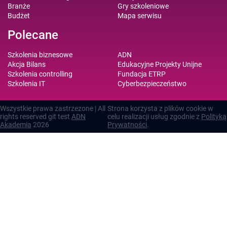
Branże
Gry szkoleniowe
Budżet
Mapa serwisu
Polecane
Szkolenia biznesowe
ADN
Akcja Bilans
Edukacyjne Projekty Unijne
Szkolenia controlling
Fundacja ETRP
Szkolenia IT
Cyberbezpieczeństwo
Wszystkie prawa zastrzezone | All
Strona korzysta z plików cookie w
rights reserved git test
ADN
celu realizacji usług zgodnie z
Polityką
Akademia
2026
Prywatności
.