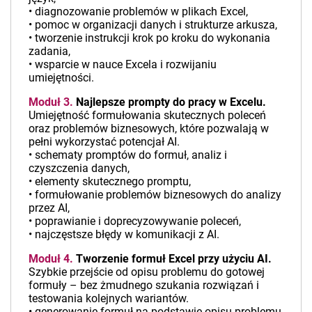
• diagnozowanie problemów w plikach Excel,
• pomoc w organizacji danych i strukturze arkusza,
• tworzenie instrukcji krok po kroku do wykonania
zadania,
• wsparcie w nauce Excela i rozwijaniu
umiejętności.
Moduł 3.
Najlepsze prompty do pracy w Excelu.
Umiejętność formułowania skutecznych poleceń
oraz problemów biznesowych, które pozwalają w
pełni wykorzystać potencjał AI.
• schematy promptów do formuł, analiz i
czyszczenia danych,
• elementy skutecznego promptu,
• formułowanie problemów biznesowych do analizy
przez AI,
• poprawianie i doprecyzowywanie poleceń,
• najczęstsze błędy w komunikacji z AI.
Moduł 4.
Tworzenie formuł Excel przy użyciu AI.
Szybkie przejście od opisu problemu do gotowej
formuły – bez żmudnego szukania rozwiązań i
testowania kolejnych wariantów.
• generowanie formuł na podstawie opisu problemu,