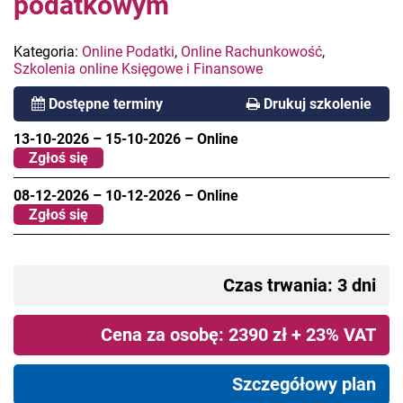
podatkowym
Kategoria:
Online Podatki
,
Online Rachunkowość
,
Szkolenia online Księgowe i Finansowe
Dostępne terminy
Drukuj szkolenie
13-10-2026
–
15-10-2026
–
Online
Zgłoś się
08-12-2026
–
10-12-2026
–
Online
Zgłoś się
Czas trwania: 3 dni
Cena za osobę: 2390 zł + 23% VAT
Szczegółowy plan