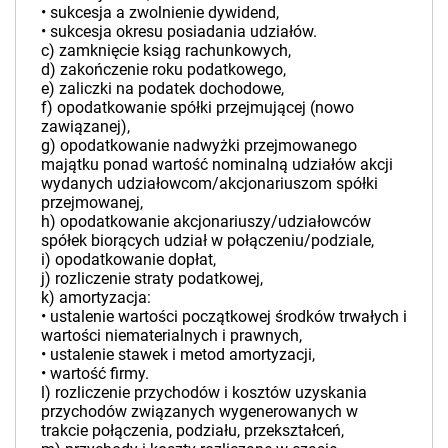
• sukcesja a zwolnienie dywidend,
• sukcesja okresu posiadania udziałów.
c) zamknięcie ksiąg rachunkowych,
d) zakończenie roku podatkowego,
e) zaliczki na podatek dochodowe,
f) opodatkowanie spółki przejmującej (nowo
zawiązanej),
g) opodatkowanie nadwyżki przejmowanego
majątku ponad wartość nominalną udziałów akcji
wydanych udziałowcom/akcjonariuszom spółki
przejmowanej,
h) opodatkowanie akcjonariuszy/udziałowców
spółek biorących udział w połączeniu/podziale,
i) opodatkowanie dopłat,
j) rozliczenie straty podatkowej,
k) amortyzacja:
• ustalenie wartości początkowej środków trwałych i
wartości niematerialnych i prawnych,
• ustalenie stawek i metod amortyzacji,
• wartość firmy.
l) rozliczenie przychodów i kosztów uzyskania
przychodów związanych wygenerowanych w
trakcie połączenia, podziału, przekształceń,