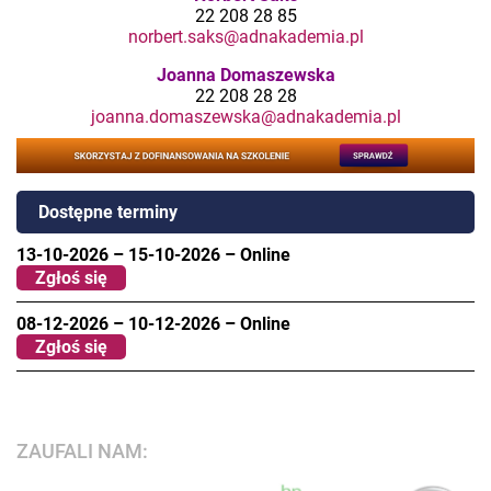
22 208 28 85
norbert.saks@adnakademia.pl
Joanna Domaszewska
22 208 28 28
joanna.domaszewska@adnakademia.pl
Dostępne terminy
13-10-2026
–
15-10-2026
–
Online
Zgłoś się
08-12-2026
–
10-12-2026
–
Online
Zgłoś się
ZAUFALI NAM: