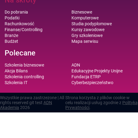
Do pobrania
Biznesowe
Podatki
Komputerowe
Rachunkowość
Studia podyplomowe
Finanse/Controlling
Kursy zawodowe
Branże
Gry szkoleniowe
Budżet
Mapa serwisu
Polecane
Szkolenia biznesowe
ADN
Akcja Bilans
Edukacyjne Projekty Unijne
Szkolenia controlling
Fundacja ETRP
Szkolenia IT
Cyberbezpieczeństwo
Wszystkie prawa zastrzezone | All
Strona korzysta z plików cookie w
rights reserved git test
ADN
celu realizacji usług zgodnie z
Polityką
Akademia
2026
Prywatności
.