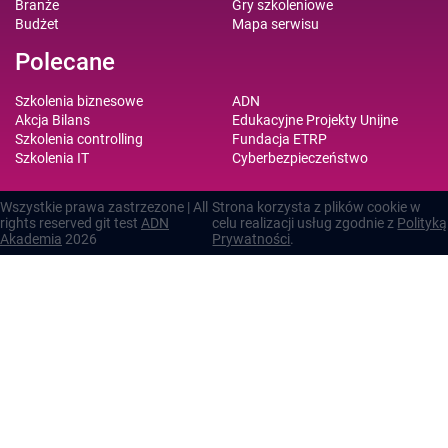
Branże
Gry szkoleniowe
Budżet
Mapa serwisu
Polecane
Szkolenia biznesowe
ADN
Akcja Bilans
Edukacyjne Projekty Unijne
Szkolenia controlling
Fundacja ETRP
Szkolenia IT
Cyberbezpieczeństwo
Wszystkie prawa zastrzezone | All
Strona korzysta z plików cookie w
rights reserved git test
ADN
celu realizacji usług zgodnie z
Polityką
Akademia
2026
Prywatności
.