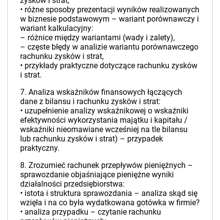
zysków i strat,
• różne sposoby prezentacji wyników realizowanych
w biznesie podstawowym – wariant porównawczy i
wariant kalkulacyjny:
– różnice między wariantami (wady i zalety),
– częste błędy w analizie wariantu porównawczego
rachunku zysków i strat,
• przykłady praktyczne dotyczące rachunku zysków
i strat.
7. Analiza wskaźników finansowych łączących
dane z bilansu i rachunku zysków i strat:
• uzupełnienie analizy wskaźnikowej o wskaźniki
efektywności wykorzystania majątku i kapitału /
wskaźniki nieomawiane wcześniej na tle bilansu
lub rachunku zysków i strat) – przypadek
praktyczny.
8. Zrozumieć rachunek przepływów pieniężnych –
sprawozdanie objaśniające pieniężne wyniki
działalności przedsiębiorstwa:
• istota i struktura sprawozdania – analiza skąd się
wzięła i na co była wydatkowana gotówka w firmie?
• analiza przypadku – czytanie rachunku