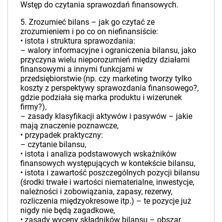
Wstęp do czytania sprawozdań finansowych.
5. Zrozumieć bilans – jak go czytać ze
zrozumieniem i po co on niefinansiście:
• istota i struktura sprawozdania:
– walory informacyjne i ograniczenia bilansu, jako
przyczyna wielu nieporozumień między działami
finansowymi a innymi funkcjami w
przedsiębiorstwie (np. czy marketing tworzy tylko
koszty z perspektywy sprawozdania finansowego?,
gdzie podziała się marka produktu i wizerunek
firmy?),
– zasady klasyfikacji aktywów i pasywów – jakie
mają znaczenie poznawcze,
• przypadek praktyczny:
– czytanie bilansu,
• istota i analiza podstawowych wskaźników
finansowych występujących w kontekście bilansu,
• istota i zawartość poszczególnych pozycji bilansu
(środki trwałe i wartości niematerialne, inwestycje,
należności i zobowiązania, zapasy, rezerwy,
rozliczenia międzyokresowe itp.) – te pozycje już
nigdy nie będą zagadkowe,
• zasady wyceny składników bilansu – obszar