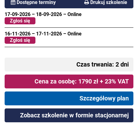
Dostępne terminy
Drukuj szkolenie
17-09-2026
–
18-09-2026
–
Online
Zgłoś się
16-11-2026
–
17-11-2026
–
Online
Zgłoś się
Czas trwania: 2 dni
Cena za osobę: 1790 zł + 23% VAT
Szczegółowy plan
Zobacz szkolenie w formie stacjonarnej