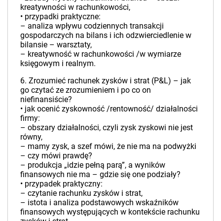
kreatywności w rachunkowości,
• przypadki praktyczne:
– analiza wpływu codziennych transakcji
gospodarczych na bilans i ich odzwierciedlenie w
bilansie – warsztaty,
– kreatywność w rachunkowości /w wymiarze
księgowym i realnym.
6. Zrozumieć rachunek zysków i strat (P&L) – jak
go czytać ze zrozumieniem i po co on
niefinansiście?
• jak ocenić zyskowność /rentowność/ działalności
firmy:
– obszary działalności, czyli zysk zyskowi nie jest
równy,
– mamy zysk, a szef mówi, że nie ma na podwyżki
– czy mówi prawdę?
– produkcja „idzie pełną parą”, a wyników
finansowych nie ma – gdzie się one podziały?
• przypadek praktyczny:
– czytanie rachunku zysków i strat,
– istota i analiza podstawowych wskaźników
finansowych występujących w kontekście rachunku