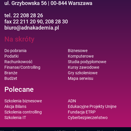
ul. Grzybowska 56 | 00-844 Warszawa
tel. 22 208 28 26
fax 22 211 20 90, 208 28 30
biuro@adnakademia.pl
Na skróty
Do pobrania
Biznesowe
Podatki
Komputerowe
Rachunkowość
Studia podyplomowe
Finanse/Controlling
Kursy zawodowe
Branże
Gry szkoleniowe
Budżet
Mapa serwisu
Polecane
Szkolenia biznesowe
ADN
Akcja Bilans
Edukacyjne Projekty Unijne
Szkolenia controlling
Fundacja ETRP
Szkolenia IT
Cyberbezpieczeństwo