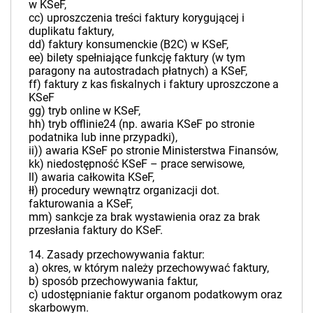
w KSeF,
cc) uproszczenia treści faktury korygującej i
duplikatu faktury,
dd) faktury konsumenckie (B2C) w KSeF,
ee) bilety spełniające funkcję faktury (w tym
paragony na autostradach płatnych) a KSeF,
ff) faktury z kas fiskalnych i faktury uproszczone a
KSeF
gg) tryb online w KSeF,
hh) tryb offlinie24 (np. awaria KSeF po stronie
podatnika lub inne przypadki),
ii)) awaria KSeF po stronie Ministerstwa Finansów,
kk) niedostępność KSeF – prace serwisowe,
ll) awaria całkowita KSeF,
łł) procedury wewnątrz organizacji dot.
fakturowania a KSeF,
mm) sankcje za brak wystawienia oraz za brak
przesłania faktury do KSeF.
14. Zasady przechowywania faktur:
a) okres, w którym należy przechowywać faktury,
b) sposób przechowywania faktur,
c) udostępnianie faktur organom podatkowym oraz
skarbowym.