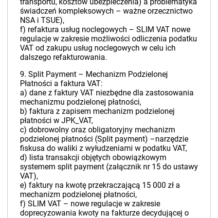
transportu, kosztów ubezpieczenia) a problematyka
świadczeń kompleksowych – ważne orzecznictwo
NSA i TSUE),
f) refaktura usług noclegowych – SLIM VAT nowe
regulacje w zakresie możliwości odliczenia podatku
VAT od zakupu usług noclegowych w celu ich
dalszego refakturowania.
9. Split Payment – Mechanizm Podzielonej
Płatności a faktura VAT:
a) dane z faktury VAT niezbędne dla zastosowania
mechanizmu podzielonej płatności,
b) faktura z zapisem mechanizm podzielonej
płatności w JPK_VAT,
c) dobrowolny oraz obligatoryjny mechanizm
podzielonej płatności (Split payment) –narzędzie
fiskusa do waliki z wyłudzeniami w podatku VAT,
d) lista transakcji objętych obowiązkowym
systemem split payment (załącznik nr 15 do ustawy
VAT),
e) faktury na kwotę przekraczającą 15 000 zł a
mechanizm podzielonej płatności,
f) SLIM VAT – nowe regulacje w zakresie
doprecyzowania kwoty na fakturze decydującej o