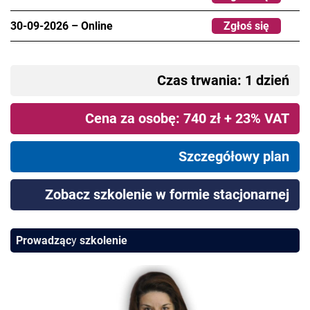
30-09-2026
–
Online
Zgłoś się
Czas trwania: 1 dzień
Cena za osobę: 740 zł + 23% VAT
Szczegółowy plan
Zobacz szkolenie w formie stacjonarnej
Prowadząc
y
szkolenie