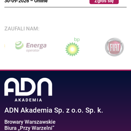
30-09-2026
–
Online
Zgłoś się
ZAUFALI NAM:
ADN Akademia Sp. z o.o. Sp. k.
Browary Warszawskie
Biura „Przy Warzelni”