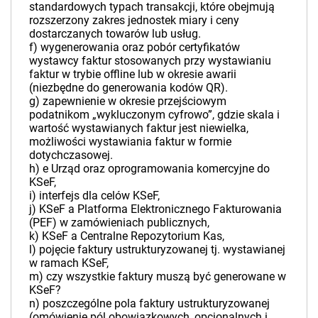
standardowych typach transakcji, które obejmują
rozszerzony zakres jednostek miary i ceny
dostarczanych towarów lub usług.
f) wygenerowania oraz pobór certyfikatów
wystawcy faktur stosowanych przy wystawianiu
faktur w trybie offline lub w okresie awarii
(niezbędne do generowania kodów QR).
g) zapewnienie w okresie przejściowym
podatnikom „wykluczonym cyfrowo”, gdzie skala i
wartość wystawianych faktur jest niewielka,
możliwości wystawiania faktur w formie
dotychczasowej.
h) e Urząd oraz oprogramowania komercyjne do
KSeF,
i) interfejs dla celów KSeF,
j) KSeF a Platforma Elektronicznego Fakturowania
(PEF) w zamówieniach publicznych,
k) KSeF a Centralne Repozytorium Kas,
l) pojęcie faktury ustrukturyzowanej tj. wystawianej
w ramach KSeF,
m) czy wszystkie faktury muszą być generowane w
KSeF?
n) poszczególne pola faktury ustrukturyzowanej
(omówienie pól obowiązkowych, opcjonalnych i