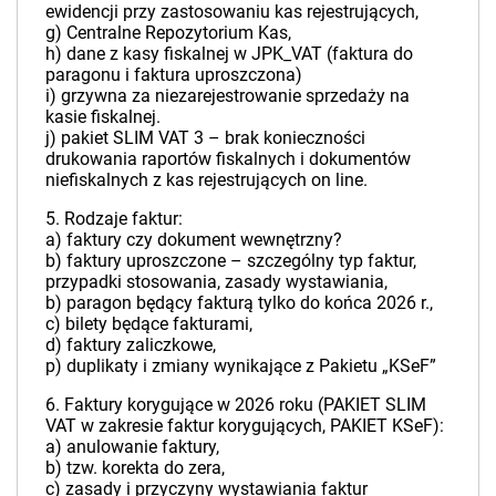
ewidencji przy zastosowaniu kas rejestrujących,
g) Centralne Repozytorium Kas,
h) dane z kasy fiskalnej w JPK_VAT (faktura do
paragonu i faktura uproszczona)
i) grzywna za niezarejestrowanie sprzedaży na
kasie fiskalnej.
j) pakiet SLIM VAT 3 – brak konieczności
drukowania raportów fiskalnych i dokumentów
niefiskalnych z kas rejestrujących on line.
5. Rodzaje faktur:
a) faktury czy dokument wewnętrzny?
b) faktury uproszczone – szczególny typ faktur,
przypadki stosowania, zasady wystawiania,
b) paragon będący fakturą tylko do końca 2026 r.,
c) bilety będące fakturami,
d) faktury zaliczkowe,
p) duplikaty i zmiany wynikające z Pakietu „KSeF”
6. Faktury korygujące w 2026 roku (PAKIET SLIM
VAT w zakresie faktur korygujących, PAKIET KSeF):
a) anulowanie faktury,
b) tzw. korekta do zera,
c) zasady i przyczyny wystawiania faktur