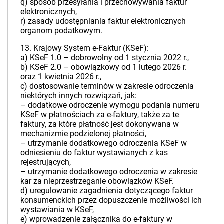
q) sposób przesyłania i przechowywania faktur
elektronicznych,
r) zasady udostępniania faktur elektronicznych
organom podatkowym.
13. Krajowy System e-Faktur (KSeF):
a) KSeF 1.0 – dobrowolny od 1 stycznia 2022 r.,
b) KSeF 2.0 – obowiązkowy od 1 lutego 2026 r.
oraz 1 kwietnia 2026 r.,
c) dostosowanie terminów w zakresie odroczenia
niektórych innych rozwiązań, jak:
– dodatkowe odroczenie wymogu podania numeru
KSeF w płatnościach za e-faktury, także za te
faktury, za które płatność jest dokonywana w
mechanizmie podzielonej płatności,
– utrzymanie dodatkowego odroczenia KSeF w
odniesieniu do faktur wystawianych z kas
rejestrujących,
– utrzymanie dodatkowego odroczenia w zakresie
kar za nieprzestrzeganie obowiązków KSeF.
d) uregulowanie zagadnienia dotyczącego faktur
konsumenckich przez dopuszczenie możliwości ich
wystawiania w KSeF,
e) wprowadzenie załącznika do e-faktury w