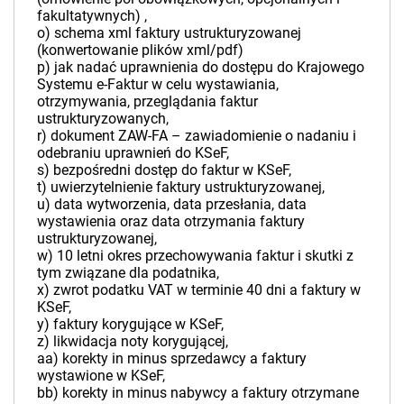
fakultatywnych) ,
o) schema xml faktury ustrukturyzowanej
(konwertowanie plików xml/pdf)
p) jak nadać uprawnienia do dostępu do Krajowego
Systemu e-Faktur w celu wystawiania,
otrzymywania, przeglądania faktur
ustrukturyzowanych,
r) dokument ZAW-FA – zawiadomienie o nadaniu i
odebraniu uprawnień do KSeF,
s) bezpośredni dostęp do faktur w KSeF,
t) uwierzytelnienie faktury ustrukturyzowanej,
u) data wytworzenia, data przesłania, data
wystawienia oraz data otrzymania faktury
ustrukturyzowanej,
w) 10 letni okres przechowywania faktur i skutki z
tym związane dla podatnika,
x) zwrot podatku VAT w terminie 40 dni a faktury w
KSeF,
y) faktury korygujące w KSeF,
z) likwidacja noty korygującej,
aa) korekty in minus sprzedawcy a faktury
wystawione w KSeF,
bb) korekty in minus nabywcy a faktury otrzymane