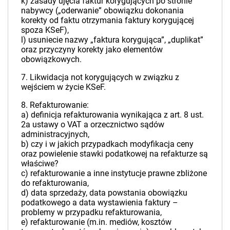
k) zasady ujęcia faktur korygujących po stronie
nabywcy („oderwanie” obowiązku dokonania
korekty od faktu otrzymania faktury korygującej
spoza KSeF),
l) usuniecie nazwy „faktura korygująca”, „duplikat”
oraz przyczyny korekty jako elementów
obowiązkowych.
7. Likwidacja not korygujących w związku z
wejściem w życie KSeF.
8. Refakturowanie:
a) definicja refakturowania wynikająca z art. 8 ust.
2a ustawy o VAT a orzecznictwo sądów
administracyjnych,
b) czy i w jakich przypadkach modyfikacja ceny
oraz powielenie stawki podatkowej na refakturze są
właściwe?
c) refakturowanie a inne instytucje prawne zbliżone
do refakturowania,
d) data sprzedaży, data powstania obowiązku
podatkowego a data wystawienia faktury –
problemy w przypadku refakturowania,
e) refakturowanie (m.in. mediów, kosztów