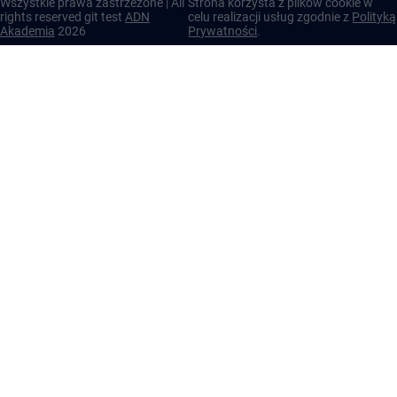
Wszystkie prawa zastrzezone | All
Strona korzysta z plików cookie w
rights reserved git test
ADN
celu realizacji usług zgodnie z
Polityką
Akademia
2026
Prywatności
.