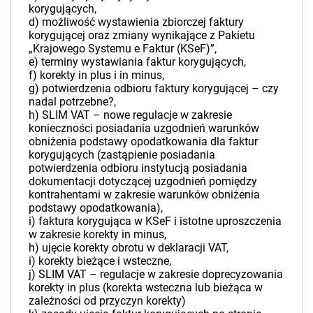
korygujących,
d) możliwość wystawienia zbiorczej faktury
korygującej oraz zmiany wynikające z Pakietu
„Krajowego Systemu e Faktur (KSeF)”,
e) terminy wystawiania faktur korygujących,
f) korekty in plus i in minus,
g) potwierdzenia odbioru faktury korygującej – czy
nadal potrzebne?,
h) SLIM VAT – nowe regulacje w zakresie
konieczności posiadania uzgodnień warunków
obniżenia podstawy opodatkowania dla faktur
korygujących (zastąpienie posiadania
potwierdzenia odbioru instytucją posiadania
dokumentacji dotyczącej uzgodnień pomiędzy
kontrahentami w zakresie warunków obniżenia
podstawy opodatkowania),
i) faktura korygująca w KSeF i istotne uproszczenia
w zakresie korekty in minus,
h) ujęcie korekty obrotu w deklaracji VAT,
i) korekty bieżące i wsteczne,
j) SLIM VAT – regulacje w zakresie doprecyzowania
korekty in plus (korekta wsteczna lub bieżąca w
zależności od przyczyn korekty)