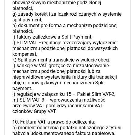
obowiązkowym mechanizmie podzielonej
płatności,
g) zasady korekt i zaliczek rozliczanych w systemie
split payment,
h) dokument pro forma a mechanizm podzielonej
płatności,
i) faktury zaliczkowe a Split Payment,
j) SLIM VAT –regulacje rozszerzający wyłączenie
mechanizmu podzielonej płatności do wszystkich
kompensat,
k) Split payment a transakcje w walucie obcej,
l) sankcje w VAT grożące za niezastosowanie
mechanizmu podzielonej płatności lub za
nieprawidłowe wystawienia faktury dla transakcji
objętej obowiązkowym mechanizmem Split
payment.
ł) regulacje w załączniku 15 – Pakiet Slim VAT-2,
m) SLIM VAT 3 – wprowadzenia możliwość
przelewów VAT pomiędzy rachunkami VAT
członków Grupy VAT.
10. Faktura VAT a prawo do odliczenia:
a) moment odliczenia podatku naliczonego z tytułu
nabycia udokumentowanego fakturą papierową,