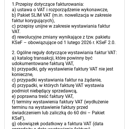
1.Przepisy dotyczące fakturowania:
a) ustawa o VAT i rozporządzenie wykonawcze,
b) Pakiet SLIM VAT (m.in. nowelizacja w zakresie
faktur korygujących),
c) przepisy unijne w zakresie wystawiania faktur
VAT.
d) rewolucyjne zmiany wynikające z tzw. pakietu
KSeF – obowiązujące od 1 lutego 2026 r. KSeF 2.0.
2. Ogólne reguły dotyczące wystawiania faktur VAT:
a) katalog transakcji, które powinny być
udokumentowane fakturą VAT,
b) przypadki, gdy wystawienie faktury VAT nie jest
konieczne,
c) przypadki wystawiania faktur na żądanie,
d) przypadki, w których fakturę VAT wystawia
podmiot niebędący sprzedawcą,
e) poprawna treść faktury VAT,
f) terminy wystawienia faktury VAT (wydłużenie
terminu na wystawienie faktury przed
świadczeniem lub zaliczką do 60 dni – Pakiet
KSeF),
g) obowiązek podatkowy a faktura VAT (data