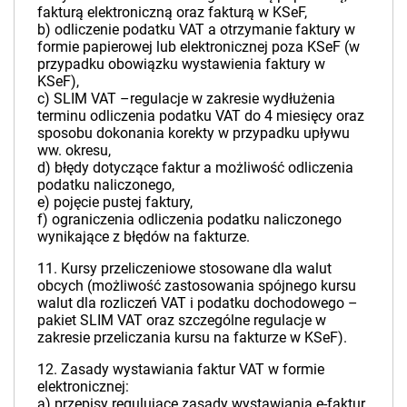
fakturą elektroniczną oraz fakturą w KSeF,
b) odliczenie podatku VAT a otrzymanie faktury w
formie papierowej lub elektronicznej poza KSeF (w
przypadku obowiązku wystawienia faktury w
KSeF),
c) SLIM VAT –regulacje w zakresie wydłużenia
terminu odliczenia podatku VAT do 4 miesięcy oraz
sposobu dokonania korekty w przypadku upływu
ww. okresu,
d) błędy dotyczące faktur a możliwość odliczenia
podatku naliczonego,
e) pojęcie pustej faktury,
f) ograniczenia odliczenia podatku naliczonego
wynikające z błędów na fakturze.
11. Kursy przeliczeniowe stosowane dla walut
obcych (możliwość zastosowania spójnego kursu
walut dla rozliczeń VAT i podatku dochodowego –
pakiet SLIM VAT oraz szczególne regulacje w
zakresie przeliczania kursu na fakturze w KSeF).
12. Zasady wystawiania faktur VAT w formie
elektronicznej:
a) przepisy regulujące zasady wystawiania e-faktur,