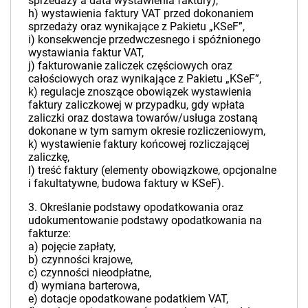
sprzedaży a data wystawienia faktury),
h) wystawienia faktury VAT przed dokonaniem
sprzedaży oraz wynikające z Pakietu „KSeF”,
i) konsekwencje przedwczesnego i spóźnionego
wystawiania faktur VAT,
j) fakturowanie zaliczek częściowych oraz
całościowych oraz wynikające z Pakietu „KSeF”,
k) regulacje znoszące obowiązek wystawienia
faktury zaliczkowej w przypadku, gdy wpłata
zaliczki oraz dostawa towarów/usługa zostaną
dokonane w tym samym okresie rozliczeniowym,
k) wystawienie faktury końcowej rozliczającej
zaliczkę,
l) treść faktury (elementy obowiązkowe, opcjonalne
i fakultatywne, budowa faktury w KSeF).
3. Określanie podstawy opodatkowania oraz
udokumentowanie podstawy opodatkowania na
fakturze:
a) pojęcie zapłaty,
b) czynności krajowe,
c) czynności nieodpłatne,
d) wymiana barterowa,
e) dotacje opodatkowane podatkiem VAT,