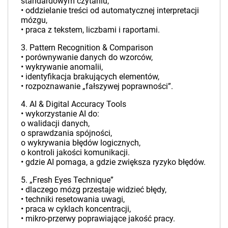
standardowym czytaniu,
• oddzielanie treści od automatycznej interpretacji
mózgu,
• praca z tekstem, liczbami i raportami.
3. Pattern Recognition & Comparison
• porównywanie danych do wzorców,
• wykrywanie anomalii,
• identyfikacja brakujących elementów,
• rozpoznawanie „fałszywej poprawności”.
4. AI & Digital Accuracy Tools
• wykorzystanie AI do:
o walidacji danych,
o sprawdzania spójności,
o wykrywania błędów logicznych,
o kontroli jakości komunikacji.
• gdzie AI pomaga, a gdzie zwiększa ryzyko błędów.
5. „Fresh Eyes Technique”
• dlaczego mózg przestaje widzieć błędy,
• techniki resetowania uwagi,
• praca w cyklach koncentracji,
• mikro-przerwy poprawiające jakość pracy.