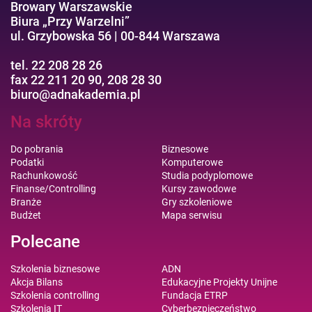
Browary Warszawskie
Biura „Przy Warzelni”
ul. Grzybowska 56 | 00-844 Warszawa
tel. 22 208 28 26
fax 22 211 20 90, 208 28 30
biuro@adnakademia.pl
Na skróty
Do pobrania
Biznesowe
Podatki
Komputerowe
Rachunkowość
Studia podyplomowe
Finanse/Controlling
Kursy zawodowe
Branże
Gry szkoleniowe
Budżet
Mapa serwisu
Polecane
Szkolenia biznesowe
ADN
Akcja Bilans
Edukacyjne Projekty Unijne
Szkolenia controlling
Fundacja ETRP
Szkolenia IT
Cyberbezpieczeństwo