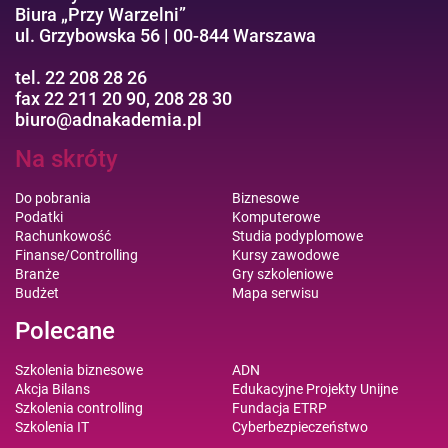
Biura „Przy Warzelni”
ul. Grzybowska 56 | 00-844 Warszawa
tel. 22 208 28 26
fax 22 211 20 90, 208 28 30
biuro@adnakademia.pl
Na skróty
Do pobrania
Biznesowe
Podatki
Komputerowe
Rachunkowość
Studia podyplomowe
Finanse/Controlling
Kursy zawodowe
Branże
Gry szkoleniowe
Budżet
Mapa serwisu
Polecane
Szkolenia biznesowe
ADN
Akcja Bilans
Edukacyjne Projekty Unijne
Szkolenia controlling
Fundacja ETRP
Szkolenia IT
Cyberbezpieczeństwo