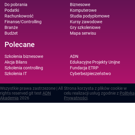
Do pobrania
Biznesowe
Podatki
Komputerowe
Rachunkowość
Studia podyplomowe
Finanse/Controlling
Kursy zawodowe
Branże
Gry szkoleniowe
Budżet
Mapa serwisu
Polecane
Szkolenia biznesowe
ADN
Akcja Bilans
Edukacyjne Projekty Unijne
Szkolenia controlling
Fundacja ETRP
Szkolenia IT
Cyberbezpieczeństwo
Wszystkie prawa zastrzezone | All
Strona korzysta z plików cookie w
rights reserved git test
ADN
celu realizacji usług zgodnie z
Polityką
Akademia
2026
Prywatności
.