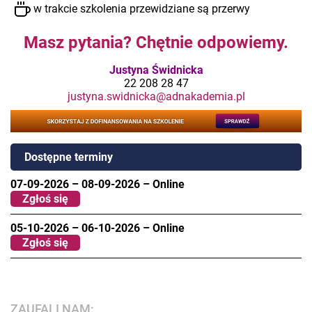
w trakcie szkolenia przewidziane są przerwy
Masz pytania? Chętnie odpowiemy.
Justyna Świdnicka
22 208 28 47
justyna.swidnicka@adnakademia.pl
Dostępne terminy
07-09-2026
–
08-09-2026
–
Online
Zgłoś się
05-10-2026
–
06-10-2026
–
Online
Zgłoś się
ZAUFALI NAM: