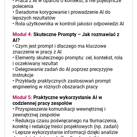
• Praca z AI w oparciu o kontekst, a nie pojedyncze
polecenia
• Świadome korygowanie i prowadzenie AI do
lepszych rezultatów
• Rola użytkownika w kontroli jakości odpowiedzi AI
Moduł 4:
Skuteczne Prompty – Jak rozmawiać z
AI?
• Czym jest prompt i dlaczego ma kluczowe
znaczenie w pracy z AI
• Elementy skutecznego promptu: cel, kontekst, rola
i oczekiwany rezultat
• Delegowanie zadań do AI poprzez precyzyjne
instrukcje
• Przykłady praktycznych zastosowań prompt
engineering w różnych obszarach pracy
Moduł 5:
Praktyczne wykorzystanie AI w
codziennej pracy zespołów
• Przyspieszenie komunikacji wewnętrznej i
zewnętrznej zespołów
• Redukcja czasu poświęcanego na tłumaczenia,
korektę i redakcję treści projektowych (np. zadań)
• Lepsze wykorzystanie informacji dzięki analizie