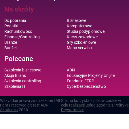
Na skróty
Do pobrania
Biznesowe
Podatki
Komputerowe
Rachunkowość
Studia podyplomowe
Finanse/Controlling
Kursy zawodowe
Branże
Gry szkoleniowe
Budżet
Mapa serwisu
Polecane
Szkolenia biznesowe
ADN
Akcja Bilans
Edukacyjne Projekty Unijne
Szkolenia controlling
Fundacja ETRP
Szkolenia IT
Cyberbezpieczeństwo
Wszystkie prawa zastrzezone | All
Strona korzysta z plików cookie w
rights reserved git test
ADN
celu realizacji usług zgodnie z
Polityką
Akademia
2026
Prywatności
.