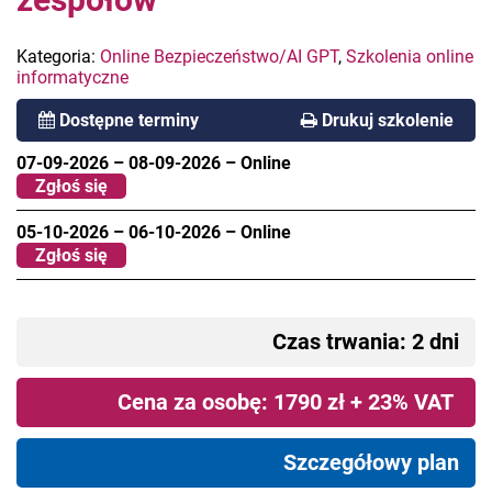
Kategoria:
Online Bezpieczeństwo/AI GPT
,
Szkolenia online
informatyczne
Dostępne terminy
Drukuj szkolenie
07-09-2026
–
08-09-2026
–
Online
Zgłoś się
05-10-2026
–
06-10-2026
–
Online
Zgłoś się
Czas trwania: 2 dni
Cena za osobę: 1790 zł + 23% VAT
Szczegółowy plan