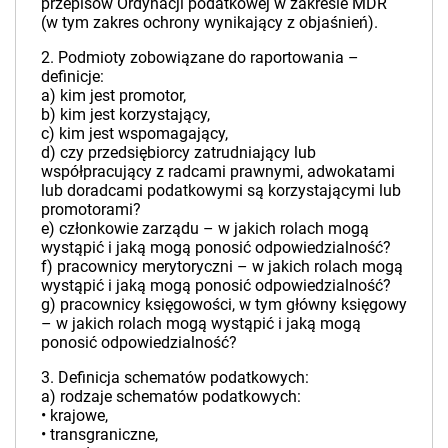
przepisów Ordynacji podatkowej w zakresie MDR
(w tym zakres ochrony wynikający z objaśnień).
2. Podmioty zobowiązane do raportowania –
definicje:
a) kim jest promotor,
b) kim jest korzystający,
c) kim jest wspomagający,
d) czy przedsiębiorcy zatrudniający lub
współpracujący z radcami prawnymi, adwokatami
lub doradcami podatkowymi są korzystającymi lub
promotorami?
e) członkowie zarządu – w jakich rolach mogą
wystąpić i jaką mogą ponosić odpowiedzialność?
f) pracownicy merytoryczni – w jakich rolach mogą
wystąpić i jaką mogą ponosić odpowiedzialność?
g) pracownicy księgowości, w tym główny księgowy
– w jakich rolach mogą wystąpić i jaką mogą
ponosić odpowiedzialność?
3. Definicja schematów podatkowych:
a) rodzaje schematów podatkowych:
• krajowe,
• transgraniczne,