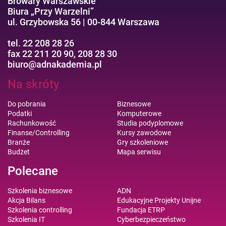
Browary Warszawskie
Biura „Przy Warzelni”
ul. Grzybowska 56 | 00-844 Warszawa
tel. 22 208 28 26
fax 22 211 20 90, 208 28 30
biuro@adnakademia.pl
Na skróty
Do pobrania
Biznesowe
Podatki
Komputerowe
Rachunkowość
Studia podyplomowe
Finanse/Controlling
Kursy zawodowe
Branże
Gry szkoleniowe
Budżet
Mapa serwisu
Polecane
Szkolenia biznesowe
ADN
Akcja Bilans
Edukacyjne Projekty Unijne
Szkolenia controlling
Fundacja ETRP
Szkolenia IT
Cyberbezpieczeństwo