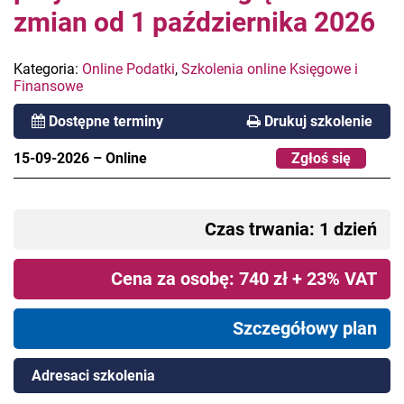
zmian od 1 października 2026
Kategoria:
Online Podatki
,
Szkolenia online Księgowe i
Finansowe
Dostępne terminy
Drukuj szkolenie
15-09-2026
–
Online
Zgłoś się
Czas trwania: 1 dzień
Cena za osobę: 740 zł + 23% VAT
Szczegółowy plan
Adresaci szkolenia