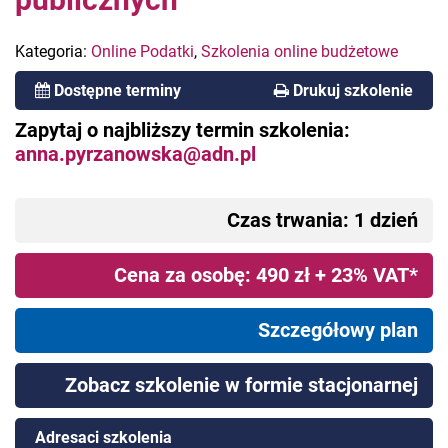
Kategoria:
Online Podatki
,
Szkolenia online budżetowe
Dostępne terminy
Drukuj szkolenie
Zapytaj o najbliższy termin szkolenia:
anna.pyrzanowska@adn.pl
Czas trwania: 1 dzień
Cena za osobę: 490 zł + 23% VAT*
Szczegółowy plan
Zobacz szkolenie w formie stacjonarnej
Adresaci szkolenia