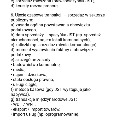
c) sprzedaż mieszana (prewspółczynnik JST),
d) korekty roczne proporcji.
6. Ujęcie czasowe transakcji – sprzedaż w sektorze
publicznym:
a) zasada ogólna powstawania obowiązku
podatkowego,
b) data sprzedaży – specyfika JST (np. sprzedaż
nieruchomości, najem lokali komunalnych),
c) zaliczki (np. sprzedaż mienia komunalnego),
d) moment wystawienia faktury a obowiązek
podatkowy,
e) szczególne zasady:
• budownictwo komunalne,
• media,
• najem i dzierżawa,
• stała obsługa prawna,
• usługi ciągłe,
f) metoda kasowa (gdy JST występuje jako
nabywca),
g) transakcje międzynarodowe JST:
• WDT / WNT,
• eksport / import towarów,
• import usług (np. oprogramowanie).