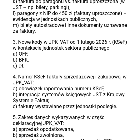
k) faktura do paragonu vs. faktura uproszczona (w
JST – np. bilety, parkingi),
l) paragony z NIP do 450 zł (faktury uproszczone) –
ewidencja w jednostkach publicznych,
m) bilety autostradowe i inne dokumenty uznawane
za faktury.
3. Nowe kody w JPK_VAT od 1 lutego 2026 r. (KSeF)
w kontekście jednostek sektora publicznego:
a) OFF,
b) BFK,
c) DI.
4. Numer KSeF faktury sprzedażowej i zakupowej w
JPK_VAT:
a) obowiązek raportowania numeru KSeF,
b) integracja systemów księgowych JST z Krajowy
System e-Faktur,
c) faktury wystawiane przez jednostki podległe.
5. Zakres danych wykazywanych w części
deklaracyjnej JPK_VAT:
a) sprzedaż opodatkowana,
b) sprzedaż zwolniona,