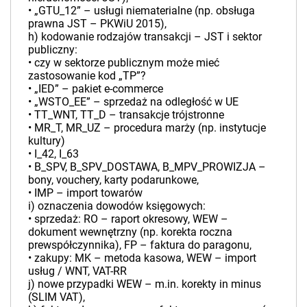
• „GTU_12” – usługi niematerialne (np. obsługa
prawna JST – PKWiU 2015),
h) kodowanie rodzajów transakcji – JST i sektor
publiczny:
• czy w sektorze publicznym może mieć
zastosowanie kod „TP”?
• „IED” – pakiet e-commerce
• „WSTO_EE” – sprzedaż na odległość w UE
• TT_WNT, TT_D – transakcje trójstronne
• MR_T, MR_UZ – procedura marży (np. instytucje
kultury)
• I_42, I_63
• B_SPV, B_SPV_DOSTAWA, B_MPV_PROWIZJA –
bony, vouchery, karty podarunkowe,
• IMP – import towarów
i) oznaczenia dowodów księgowych:
• sprzedaż: RO – raport okresowy, WEW –
dokument wewnętrzny (np. korekta roczna
prewspółczynnika), FP – faktura do paragonu,
• zakupy: MK – metoda kasowa, WEW – import
usług / WNT, VAT-RR
j) nowe przypadki WEW – m.in. korekty in minus
(SLIM VAT),