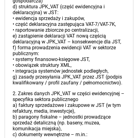
gospodarcza)
d) struktura JPK_VAT (część ewidencyjna i
deklaracyjna) w JST:
• ewidencja sprzedaży i zakupów,
• część deklaracyjna zastępująca VAT-7/VAT-7K,
• raportowanie zbiorcze po centralizacji,
e) zastąpienie deklaracji VAT nową częścią
deklaracyjną w JPK_VAT – konsekwencje dla JST,
f) forma prowadzenia ewidencji VAT w sektorze
publicznym:
• systemy finansowo-księgowe JST,
• obowiązek struktury XML,
• integracja systemów jednostek podległych,
g) zasady przesyłania JPK_VAT przez JST (podpis
kwalifikowany / profil zaufany / pełnomocnictwo).
2. Zakres danych JPK_VAT w części ewidencyjnej –
specyfika sektora publicznego
a) faktury sprzedażowe i zakupowe w JST (w tym
refaktury, media, inwestycje),
b) paragony fiskalne – jednostki prowadzące
sprzedaż detaliczną (np. baseny, muzea,
komunikacja miejska),
c) dokumenty wewnętrzne – m.in.: