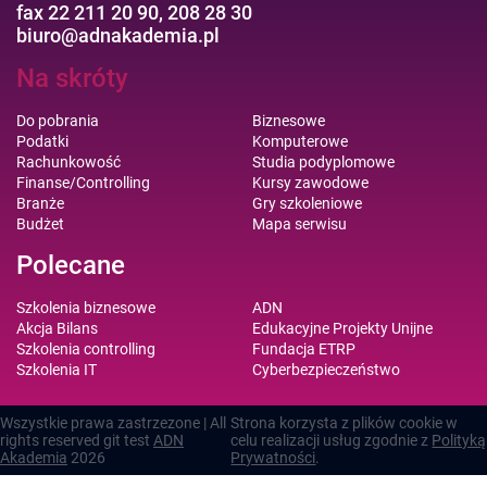
fax 22 211 20 90, 208 28 30
biuro@adnakademia.pl
Na skróty
Do pobrania
Biznesowe
Podatki
Komputerowe
Rachunkowość
Studia podyplomowe
Finanse/Controlling
Kursy zawodowe
Branże
Gry szkoleniowe
Budżet
Mapa serwisu
Polecane
Szkolenia biznesowe
ADN
Akcja Bilans
Edukacyjne Projekty Unijne
Szkolenia controlling
Fundacja ETRP
Szkolenia IT
Cyberbezpieczeństwo
Wszystkie prawa zastrzezone | All
Strona korzysta z plików cookie w
rights reserved git test
ADN
celu realizacji usług zgodnie z
Polityką
Akademia
2026
Prywatności
.