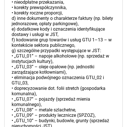
• nieodpłatne przekazania,
• korekty prewspółczynnika,
• korekty roczne proporcji,
d) inne dokumenty o charakterze faktury (np. bilety
jednorazowe, opłaty parkingowe),
e) dodatkowe kody i oznaczenia identyfikujące
dostawy i usługi w JST,
f) kodowanie grup towarów i usług GTU 1–13 – w
kontekście sektora publicznego,
g) szczególne przypadki występujące w JST:
• „GTU_01” – napoje alkoholowe (np. sprzedaż w
instytucjach kultury),
• „GTU_03” – oleje opałowe (np. jednostki
zarządzające kotłowniami),
• eliminacja podwójnego oznaczenia GTU_02 i
GTU_03,
• doprecyzowanie dot. folii stretch (gospodarka
komunalna),
• „GTU_07” – pojazdy (sprzedaż mienia
komunalnego),
• „GTU_08” – metale szlachetne,
• „GTU_09” – produkty lecznicze (SPZOZ),
• „GTU_10” – budynki, budowle, grunty (sprzedaż
nieruchomości JST),