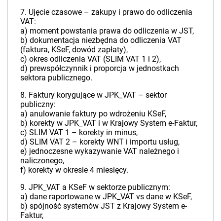
7. Ujęcie czasowe – zakupy i prawo do odliczenia
VAT:
a) moment powstania prawa do odliczenia w JST,
b) dokumentacja niezbędna do odliczenia VAT
(faktura, KSeF, dowód zapłaty),
c) okres odliczenia VAT (SLIM VAT 1 i 2),
d) prewspółczynnik i proporcja w jednostkach
sektora publicznego.
8. Faktury korygujące w JPK_VAT – sektor
publiczny:
a) anulowanie faktury po wdrożeniu KSeF,
b) korekty w JPK_VAT i w Krajowy System e-Faktur,
c) SLIM VAT 1 – korekty in minus,
d) SLIM VAT 2 – korekty WNT i importu usług,
e) jednoczesne wykazywanie VAT należnego i
naliczonego,
f) korekty w okresie 4 miesięcy.
9. JPK_VAT a KSeF w sektorze publicznym:
a) dane raportowane w JPK_VAT vs dane w KSeF,
b) spójność systemów JST z Krajowy System e-
Faktur,