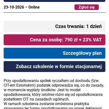
23-10-2026
–
Online
Zgłoś się
Czas trwania: 1 dzień
Cena za osobę: 790 zł + 23% VAT
Szczegółowy plan
Zobacz szkolenie w formie stacjonarnej
Przy opodatkowaniu spółek ryczałtem od dochodu (tzw.
CIT-em Estońskim) podatek odprowadza się, co do zasady,
w momencie wypłaty środków. Jest to model
opodatkowania, który istotnie różni się od opodatkowania
podatkiem CIT na zasadach ogólnych.
W ramach szkolenia zostanie omówiona praktyka
stosowania tej formy opodatkowania na nowej deklaracji