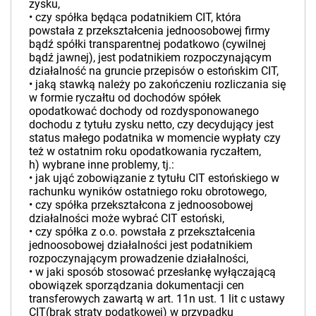
zysku,
•­ czy spółka będąca podatnikiem CIT, która
powstała z przekształcenia jednoosobowej firmy
bądź spółki transparentnej podatkowo (cywilnej
bądź jawnej), jest podatnikiem rozpoczynającym
działalność na gruncie przepisów o estońskim CIT,
•­ jaką stawką należy po zakończeniu rozliczania się
w formie ryczałtu od dochodów spółek
opodatkować dochody od rozdysponowanego
dochodu z tytułu zysku netto, czy decydujący jest
status małego podatnika w momencie wypłaty czy
też w ostatnim roku opodatkowania ryczałtem,
h) wybrane inne problemy, tj.:
•­ jak ująć zobowiązanie z tytułu CIT estońskiego w
rachunku wyników ostatniego roku obrotowego,
•­ czy spółka przekształcona z jednoosobowej
działalności może wybrać CIT estoński,
•­ czy spółka z o.o. powstała z przekształcenia
jednoosobowej działalności jest podatnikiem
rozpoczynającym prowadzenie działalności,
•­ w jaki sposób stosować przesłankę wyłączającą
obowiązek sporządzania dokumentacji cen
transferowych zawartą w art. 11n ust. 1 lit c ustawy
CIT(brak straty podatkowej) w przypadku