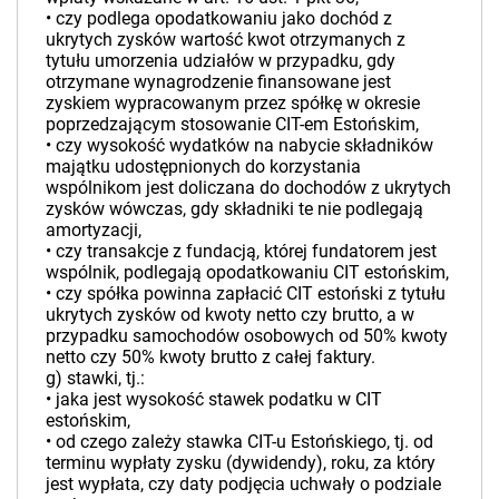
•­ czy podlega opodatkowaniu jako dochód z
ukrytych zysków wartość kwot otrzymanych z
tytułu umorzenia udziałów w przypadku, gdy
otrzymane wynagrodzenie finansowane jest
zyskiem wypracowanym przez spółkę w okresie
poprzedzającym stosowanie CIT-em Estońskim,
•­ czy wysokość wydatków na nabycie składników
majątku udostępnionych do korzystania
wspólnikom jest doliczana do dochodów z ukrytych
zysków wówczas, gdy składniki te nie podlegają
amortyzacji,
•­ czy transakcje z fundacją, której fundatorem jest
wspólnik, podlegają opodatkowaniu CIT estońskim,
•­ czy spółka powinna zapłacić CIT estoński z tytułu
ukrytych zysków od kwoty netto czy brutto, a w
przypadku samochodów osobowych od 50% kwoty
netto czy 50% kwoty brutto z całej faktury.
g) stawki, tj.:
•­ jaka jest wysokość stawek podatku w CIT
estońskim,
•­ od czego zależy stawka CIT-u Estońskiego, tj. od
terminu wypłaty zysku (dywidendy), roku, za który
jest wypłata, czy daty podjęcia uchwały o podziale