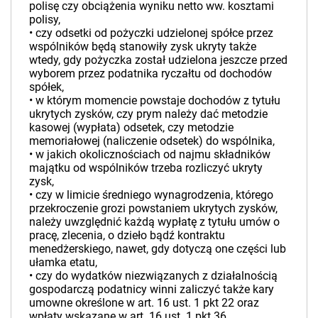
polisę czy obciążenia wyniku netto ww. kosztami
polisy,
•­ czy odsetki od pożyczki udzielonej spółce przez
wspólników będą stanowiły zysk ukryty także
wtedy, gdy pożyczka został udzielona jeszcze przed
wyborem przez podatnika ryczałtu od dochodów
spółek,
•­ w którym momencie powstaje dochodów z tytułu
ukrytych zysków, czy prym należy dać metodzie
kasowej (wypłata) odsetek, czy metodzie
memoriałowej (naliczenie odsetek) do wspólnika,
•­ w jakich okolicznościach od najmu składników
majątku od wspólników trzeba rozliczyć ukryty
zysk,
•­ czy w limicie średniego wynagrodzenia, którego
przekroczenie grozi powstaniem ukrytych zysków,
należy uwzględnić każdą wypłatę z tytułu umów o
pracę, zlecenia, o dzieło bądź kontraktu
menedżerskiego, nawet, gdy dotyczą one części lub
ułamka etatu,
•­ czy do wydatków niezwiązanych z działalnością
gospodarczą podatnicy winni zaliczyć także kary
umowne określone w art. 16 ust. 1 pkt 22 oraz
wpłaty wskazane w art. 16 ust. 1 pkt 36,