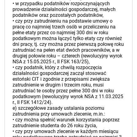
•­ w przypadku podatników rozpoczynających
prowadzenie działalności gospodarczej, małych
podatników oraz pozostałych podatników,
•­ czy przy zatrudnieniu na podstawie umowy o
pracę co najmniej trzech osób w przeliczeniu na
pełne etaty przez co najmniej 300 dni w roku
podatkowym można łączyć tylko etaty czy również
dni pracy, tj. czy można przez pierwszą połowę roku
zatrudniać na pełen etat dwóch pracowników, a w
drugiej połowie roku – czterech (rewolucyjny wyrok
NSA z 15.05.2025 r., II FSK 163/25),
•­ czy podatnik, który z chwilą rozpoczęcia
działalności gospodarczej zaczął stosować
estoński CIT i zgodnie z przepisami zwiększa
zatrudnienie w drugim i trzecim roku, musi
zatrudniać te osoby przez pełne 300 dni w roku
podatkowym (rewolucyjny wyrok NSA z 11.03.2025
r., II FSK 1412/24).
e) szczegółowe zasady ustalania poziomu
zatrudnienia przy umowach zlecenie, m.in.:
•­ czy można spełnić warunek korzystania poprzez
zatrudnienie studenta do 26 roku życia,
•­ czy przy umowach zlecenie w każdym miesiącu