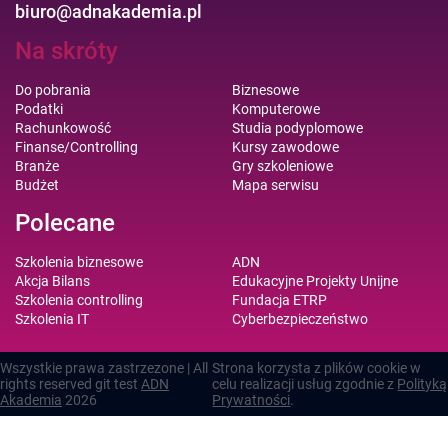
biuro@adnakademia.pl
Na skróty
Do pobrania
Biznesowe
Podatki
Komputerowe
Rachunkowość
Studia podyplomowe
Finanse/Controlling
Kursy zawodowe
Branże
Gry szkoleniowe
Budżet
Mapa serwisu
Polecane
Szkolenia biznesowe
ADN
Akcja Bilans
Edukacyjne Projekty Unijne
Szkolenia controlling
Fundacja ETRP
Szkolenia IT
Cyberbezpieczeństwo
Wszystkie prawa zastrzezone | All
Strona korzysta z plików cookie w
rights reserved git test
ADN
celu realizacji usług zgodnie z
Polityką
Akademia
2026
Prywatności
.