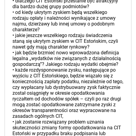
•­ dlaczego CIT Estoński przestanie być atrakcyjny
dla bardzo dużej grupy podmiotów?
•­ od kiedy ukrytym zyskiem będą wszelkiego
rodzaju opłaty i należności wynikające z umowy
najmu, dzierżawy lub innej umowy o podobnym
charakterze?
•­ jakie jeszcze wszelkiego rodzaju świadczenia
staną się ukrytym zyskiem w CIT Estońskim, czyli
nawet gdy mają charakter rynkowy?
•­ jak będzie brzmieć nowo wprowadzona definicja
legalna „wydatków nie związanych z działalnością
gospodarczą”? Jakiego rodzaju wydatki obejmie?
•­ każde rozdysponowanie zysku, następujące po
wyjściu z CIT Estońskiego, będzie wiązało się z
koniecznością zapłaty podatku, niezależnie od tego,
czy wypłacany lub dystrybuowany zysk faktycznie
został osiągnięty w okresie opodatkowania
ryczałtem od dochodów spółek – czyli po raz drugi
mogą zostać opodatkowane zatrzymane zyski z
okresów transparentności oraz wypracowane na
zasadach ogólnych CIT,
•­ jak zostanie rozwiązany problem uznania
skuteczności zmiany formy opodatkowania na CIT
Estoński w przypadku braku podpisania lub