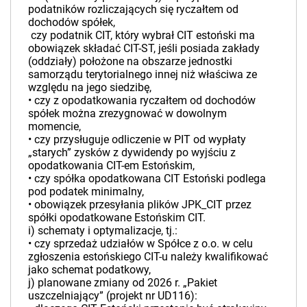
podatników rozliczających się ryczałtem od
dochodów spółek,
­ czy podatnik CIT, który wybrał CIT estoński ma
obowiązek składać CIT-ST, jeśli posiada zakłady
(oddziały) położone na obszarze jednostki
samorządu terytorialnego innej niż właściwa ze
względu na jego siedzibę,
•­ czy z opodatkowania ryczałtem od dochodów
spółek można zrezygnować w dowolnym
momencie,
•­ czy przysługuje odliczenie w PIT od wypłaty
„starych” zysków z dywidendy po wyjściu z
opodatkowania CIT-em Estońskim,
•­ czy spółka opodatkowana CIT Estoński podlega
pod podatek minimalny,
•­ obowiązek przesyłania plików JPK_CIT przez
spółki opodatkowane Estońskim CIT.
i) schematy i optymalizacje, tj.:
•­ czy sprzedaż udziałów w Spółce z o.o. w celu
zgłoszenia estońskiego CIT-u należy kwalifikować
jako schemat podatkowy,
j) planowane zmiany od 2026 r. „Pakiet
uszczelniający” (projekt nr UD116):