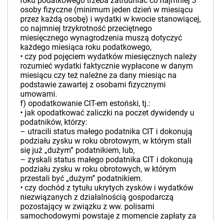
roku podatkowego trzeba zatrudniać co najmniej 3
osoby fizyczne (minimum jeden dzień w miesiącu
przez każdą osobę) i wydatki w kwocie stanowiącej,
co najmniej trzykrotność przeciętnego
miesięcznego wynagrodzenia muszą dotyczyć
każdego miesiąca roku podatkowego,
•­ czy pod pojęciem wydatków miesięcznych należy
rozumieć wydatki faktycznie wypłacone w danym
miesiącu czy też należne za dany miesiąc na
podstawie zawartej z osobami fizycznymi
umowami.
f) opodatkowanie CIT-em estoński, tj.:
•­ jak opodatkować zaliczki na poczet dywidendy u
podatników, którzy:
– utracili status małego podatnika CIT i dokonują
podziału zysku w roku obrotowym, w którym stali
się już „dużym” podatnikiem, lub,
– zyskali status małego podatnika CIT i dokonują
podziału zysku w roku obrotowych, w którym
przestali być „dużym” podatnikiem.
•­ czy dochód z tytułu ukrytych zysków i wydatków
niezwiązanych z działalnością gospodarczą
pozostający w związku z ww. polisami
samochodowymi powstaje z momencie zapłaty za