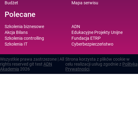
Budżet
Mapa serwisu
Polecane
Szkolenia biznesowe
ADN
Akcja Bilans
Edukacyjne Projekty Unijne
Szkolenia controlling
Fundacja ETRP
Szkolenia IT
Cyberbezpieczeństwo
Wszystkie prawa zastrzezone | All
Strona korzysta z plików cookie w
rights reserved git test
ADN
celu realizacji usług zgodnie z
Polityką
Akademia
2026
Prywatności
.