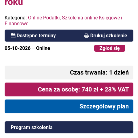
roku
Kategoria:
Online Podatki
,
Szkolenia online Księgowe i
Finansowe
Dostępne terminy
Drukuj szkolenie
05-10-2026
–
Online
Zgłoś się
Czas trwania: 1 dzień
Cena za osobę: 740 zł + 23% VAT
Szczegółowy plan
Program szkolenia