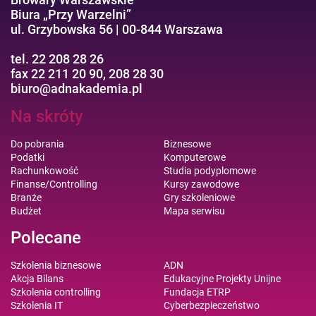
Biura „Przy Warzelni”
ul. Grzybowska 56 | 00-844 Warszawa
tel. 22 208 28 26
fax 22 211 20 90, 208 28 30
biuro@adnakademia.pl
Na skróty
Do pobrania
Biznesowe
Podatki
Komputerowe
Rachunkowość
Studia podyplomowe
Finanse/Controlling
Kursy zawodowe
Branże
Gry szkoleniowe
Budżet
Mapa serwisu
Polecane
Szkolenia biznesowe
ADN
Akcja Bilans
Edukacyjne Projekty Unijne
Szkolenia controlling
Fundacja ETRP
Szkolenia IT
Cyberbezpieczeństwo