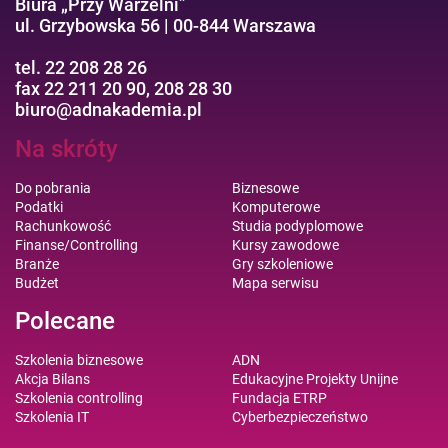
Biura „Przy Warzelni”
ul. Grzybowska 56 | 00-844 Warszawa
tel. 22 208 28 26
fax 22 211 20 90, 208 28 30
biuro@adnakademia.pl
Na skróty
Do pobrania
Biznesowe
Podatki
Komputerowe
Rachunkowość
Studia podyplomowe
Finanse/Controlling
Kursy zawodowe
Branże
Gry szkoleniowe
Budżet
Mapa serwisu
Polecane
Szkolenia biznesowe
ADN
Akcja Bilans
Edukacyjne Projekty Unijne
Szkolenia controlling
Fundacja ETRP
Szkolenia IT
Cyberbezpieczeństwo