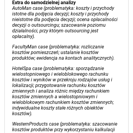
Extra do samodzielnej analizy
AutoMan case (problematyka: koszty i przychody
istotne dla podjęcia decyzji; koszty i przychody
nieistotne dla podjęcia decyzji; ocena opłacalności
decyzji o outsourcingu; szacowanie poziomu
działalności, przy którym outsourcing jest
opłacalny).
FacultyMan case (problematyka: rozliczanie
kosztów pomieszczeń; ustalanie kosztów
produktów; ewidencja na kontach analitycznych).
HotelSpa case (problematyka: sporządzanie
wielostopniowego i wieloblokowego rachunku
kosztów i wyników w przekroju rodzajów usług i
lokalizacji; przygotowanie rachunku kosztów
zmiennych i analiza różnic między rachunkiem
kosztów zmiennych a wielostopniowym i
wieloblokowym rachunkiem kosztów zmiennych;
indywidualne koszty stałe różnych obiektów
kosztów).
WesternProducts case (problematyka: szacowanie
kosztów produktów przy wykorzystaniu kalkulacji