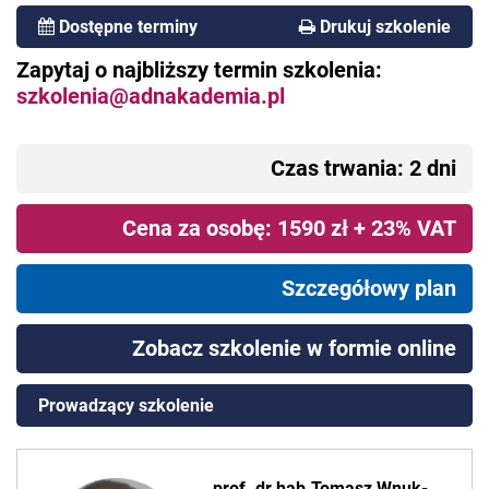
Dostępne terminy
Drukuj szkolenie
Zapytaj o najbliższy termin szkolenia:
szkolenia@adnakademia.pl
Czas trwania: 2 dni
Cena za osobę: 1590 zł + 23% VAT
Szczegółowy plan
Zobacz szkolenie w formie online
Prowadzący szkolenie
prof. dr hab.Tomasz Wnuk-