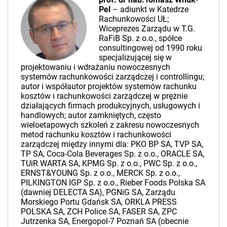
Pel
– adiunkt w Katedrze
Rachunkowości UŁ;
Wiceprezes Zarządu w T.G.
RaFiB Sp. z o.o., spółce
consultingowej od 1990 roku
specjalizującej się w
projektowaniu i wdrażaniu nowoczesnych
systemów rachunkowości zarządczej i controllingu;
autor i współautor projektów systemów rachunku
kosztów i rachunkowości zarządczej w prężnie
działających firmach produkcyjnych, usługowych i
handlowych; autor zamkniętych, często
wieloetapowych szkoleń z zakresu nowoczesnych
metod rachunku kosztów i rachunkowości
zarządczej między innymi dla: PKO BP SA, TVP SA,
TP SA, Coca-Cola Beverages Sp. z o.o., ORACLE SA,
TUiR WARTA SA, KPMG Sp. z o.o., PWC Sp. z o.o.,
ERNST&YOUNG Sp. z o.o., MERCK Sp. z o.o.,
PILKINGTON IGP Sp. z o.o., Rieber Foods Polska SA
(dawniej DELECTA SA), PGNiG SA, Zarządu
Morskiego Portu Gdańsk SA, ORKLA PRESS
POLSKA SA, ZCH Police SA, FASER SA, ZPC
Jutrzenka SA, Energopol-7 Poznań SA (obecnie