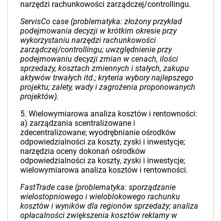
narzędzi rachunkowości zarządczej/controllingu.
ServisCo case (problematyka: złożony przykład
podejmowania decyzji w krótkim okresie przy
wykorzystaniu narzędzi rachunkowości
zarządczej/controllingu; uwzględnienie przy
podejmowaniu decyzji zmian w cenach, ilości
sprzedaży, kosztach zmiennych i stałych, zakupu
aktywów trwałych itd.; kryteria wybory najlepszego
projektu; zalety, wady i zagrożenia proponowanych
projektów).
5. Wielowymiarowa analiza kosztów i rentowności:
a) zarządzania scentralizowane i
zdecentralizowane; wyodrębnianie ośrodków
odpowiedzialności za koszty, zyski i inwestycje;
narzędzia oceny dokonań ośrodków
odpowiedzialności za koszty, zyski i inwestycje;
wielowymiarowa analiza kosztów i rentowności.
FastTrade case (problematyka: sporządzanie
wielostopniowego i wieloblokowego rachunku
kosztów i wyników dla regionów sprzedaży; analiza
opłacalności zwiększenia kosztów reklamy w