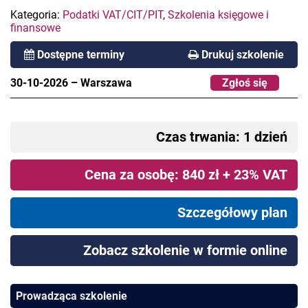
Kategoria:
Podatki VAT/CIT/PIT
,
Szkolenia księgowe i
finansowe
Dostępne terminy
Drukuj szkolenie
30-10-2026
–
Warszawa
Zgłoś się
Czas trwania: 1 dzień
Cena za osobę: 840 zł + 23% VAT
Szczegółowy plan
Zobacz szkolenie w formie online
Prowadząca szkolenie