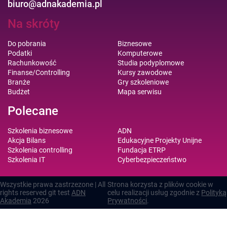
biuro@adnakademia.pl
Na skróty
Do pobrania
Biznesowe
Podatki
Komputerowe
Rachunkowość
Studia podyplomowe
Finanse/Controlling
Kursy zawodowe
Branże
Gry szkoleniowe
Budżet
Mapa serwisu
Polecane
Szkolenia biznesowe
ADN
Akcja Bilans
Edukacyjne Projekty Unijne
Szkolenia controlling
Fundacja ETRP
Szkolenia IT
Cyberbezpieczeństwo
Wszystkie prawa zastrzezone | All
Strona korzysta z plików cookie w
rights reserved git test
ADN
celu realizacji usług zgodnie z
Polityką
Akademia
2026
Prywatności
.