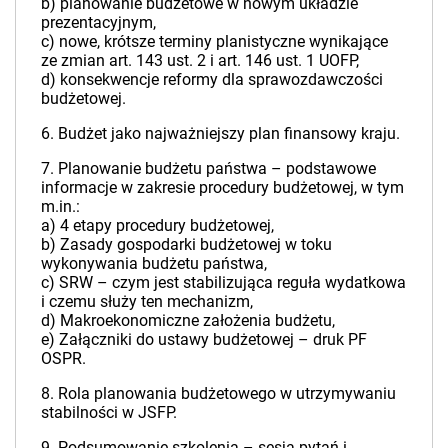
b) planowanie budżetowe w nowym układzie
prezentacyjnym,
c) nowe, krótsze terminy planistyczne wynikające
ze zmian art. 143 ust. 2 i art. 146 ust. 1 UOFP,
d) konsekwencje reformy dla sprawozdawczości
budżetowej.
6. Budżet jako najważniejszy plan finansowy kraju.
7. Planowanie budżetu państwa – podstawowe
informacje w zakresie procedury budżetowej, w tym
m.in.:
a) 4 etapy procedury budżetowej,
b) Zasady gospodarki budżetowej w toku
wykonywania budżetu państwa,
c) SRW – czym jest stabilizująca reguła wydatkowa
i czemu służy ten mechanizm,
d) Makroekonomiczne założenia budżetu,
e) Załączniki do ustawy budżetowej – druk PF
OSPR.
8. Rola planowania budżetowego w utrzymywaniu
stabilności w JSFP.
9. Podsumowanie szkolenia – sesja pytań i