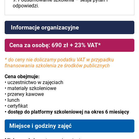
odpowiedzi.
Informacje organizacyjne
Cena za osobę: 690 zł + 23% VAT*
* do ceny nie doliczamy podatku VAT w przypadku
finansowania szkolenia ze środków publicznych
Cena obejmuje:
• uczestnictwo w zajęciach
• materiały szkoleniowe
• przerwy kawowe
• lunch
• certyfikat
• dostęp do platformy szkoleniowej na okres 6 miesięcy
Miejsce i godziny zajęć