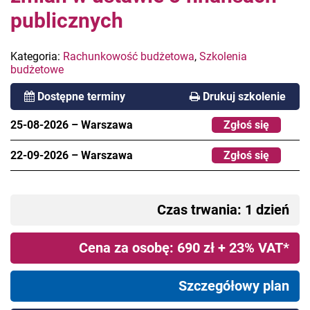
publicznych
Kategoria:
Rachunkowość budżetowa
,
Szkolenia
budżetowe
Dostępne terminy
Drukuj szkolenie
25-08-2026
–
Warszawa
Zgłoś się
22-09-2026
–
Warszawa
Zgłoś się
Czas trwania: 1 dzień
Cena za osobę: 690 zł + 23% VAT*
Szczegółowy plan