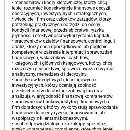
• menedżerów i kadry kierowniczej, którzy chcą
lepiej rozumieć konsekwencje finansowe decyzji
operacyjnych, inwestycyjnych i strategicznych,
• właścicieli firm oraz członków zarządów, którzy
potrzebują praktycznych narzędzi do oceny
kondycji finansowej przedsiębiorstwa, ryzyka
płynności i efektywności wykorzystania kapitału,
• pracowników działów finansowych, controllingu i
analiz, którzy chcą uporządkować lub pogłębić
kompetencje w zakresie interpretacji sprawozdań
finansowych, wskaźników i cash flow,
• księgowych i głównych księgowych, którzy chcą
rozszerzyć perspektywę sprawozdawczą o wymiar
analityczny, menedżerski i decyzyjny,
• analityków kredytowych, leasingowych i
inwestycyjnych, którzy oceniają zdolność
przedsiębiorstw do obsługi zobowiązań oraz
analizują wiarygodność finansową kontrahentów,
• pracowników banków, instytucji finansowych i
firm doradczych, którzy wykorzystują sprawozdania
finansowe do oceny ryzyka, finansowania lub
współpracy z klientami biznesowymi,
• osób odpowiedzialnych za zakupy, sprzedaż,
ryzyko kontrahenta i compliance, które chcą lepiej