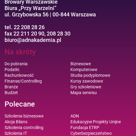
Browary Warszawskie
Biura „Przy Warzelni”
ul. Grzybowska 56 | 00-844 Warszawa
tel. 22 208 28 26
fax 22 211 20 90, 208 28 30
biuro@adnakademia.pl
Na skróty
Do pobrania
Biznesowe
Podatki
Komputerowe
Rachunkowość
Studia podyplomowe
Finanse/Controlling
Kursy zawodowe
Branże
Gry szkoleniowe
Budżet
Mapa serwisu
Polecane
Szkolenia biznesowe
ADN
Akcja Bilans
Edukacyjne Projekty Unijne
Szkolenia controlling
Fundacja ETRP
Szkolenia IT
Cyberbezpieczeństwo