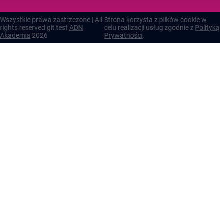
Wszystkie prawa zastrzezone | All
Strona korzysta z plików cookie w
rights reserved git test
ADN
celu realizacji usług zgodnie z
Polityką
Akademia
2026
Prywatności
.