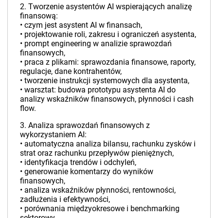
2. Tworzenie asystentów AI wspierających analizę
finansową:
• czym jest asystent AI w finansach,
• projektowanie roli, zakresu i ograniczeń asystenta,
• prompt engineering w analizie sprawozdań
finansowych,
• praca z plikami: sprawozdania finansowe, raporty,
regulacje, dane kontrahentów,
• tworzenie instrukcji systemowych dla asystenta,
• warsztat: budowa prototypu asystenta AI do
analizy wskaźników finansowych, płynności i cash
flow.
3. Analiza sprawozdań finansowych z
wykorzystaniem AI:
• automatyczna analiza bilansu, rachunku zysków i
strat oraz rachunku przepływów pieniężnych,
• identyfikacja trendów i odchyleń,
• generowanie komentarzy do wyników
finansowych,
• analiza wskaźników płynności, rentowności,
zadłużenia i efektywności,
• porównania międzyokresowe i benchmarking
sektorowy,