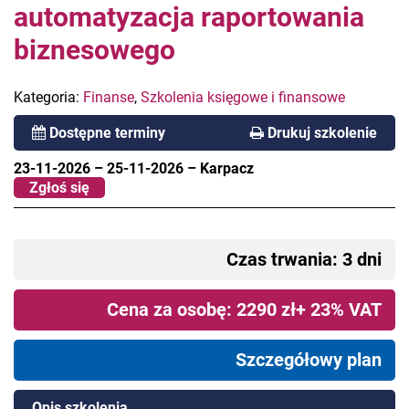
automatyzacja raportowania
biznesowego
Kategoria:
Finanse
,
Szkolenia księgowe i finansowe
Dostępne terminy
Drukuj szkolenie
23-11-2026
–
25-11-2026
–
Karpacz
Zgłoś się
Czas trwania: 3 dni
Cena za osobę: 2290 zł+ 23% VAT
Szczegółowy plan
Opis szkolenia