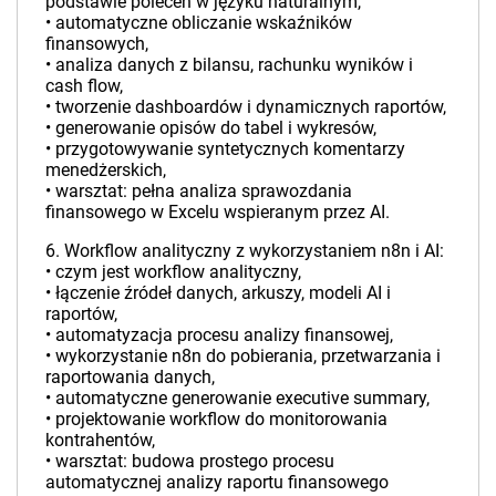
podstawie poleceń w języku naturalnym,
• automatyczne obliczanie wskaźników
finansowych,
• analiza danych z bilansu, rachunku wyników i
cash flow,
• tworzenie dashboardów i dynamicznych raportów,
• generowanie opisów do tabel i wykresów,
• przygotowywanie syntetycznych komentarzy
menedżerskich,
• warsztat: pełna analiza sprawozdania
finansowego w Excelu wspieranym przez AI.
6. Workflow analityczny z wykorzystaniem n8n i AI:
• czym jest workflow analityczny,
• łączenie źródeł danych, arkuszy, modeli AI i
raportów,
• automatyzacja procesu analizy finansowej,
• wykorzystanie n8n do pobierania, przetwarzania i
raportowania danych,
• automatyczne generowanie executive summary,
• projektowanie workflow do monitorowania
kontrahentów,
• warsztat: budowa prostego procesu
automatycznej analizy raportu finansowego