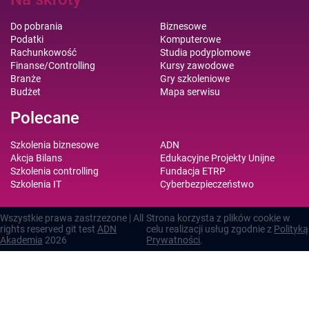
Do pobrania
Biznesowe
Podatki
Komputerowe
Rachunkowość
Studia podyplomowe
Finanse/Controlling
Kursy zawodowe
Branże
Gry szkoleniowe
Budżet
Mapa serwisu
Polecane
Szkolenia biznesowe
ADN
Akcja Bilans
Edukacyjne Projekty Unijne
Szkolenia controlling
Fundacja ETRP
Szkolenia IT
Cyberbezpieczeństwo
Wszystkie prawa zastrzezone | All
Strona korzysta z plików cookie w
rights reserved git test
ADN
celu realizacji usług zgodnie z
Polityką
Akademia
2026
Prywatności
.