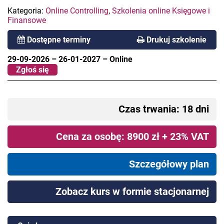
Kategoria:
Online Controlling
,
Szkolenia online Księgowe i
Finansowe
Dostępne terminy
Drukuj szkolenie
29-09-2026
–
26-01-2027
–
Online
Zgłoś się
Czas trwania: 18 dni
Cena za osobę: 8900 zł + 23% VAT
Szczegółowy plan
Zobacz kurs w formie stacjonarnej