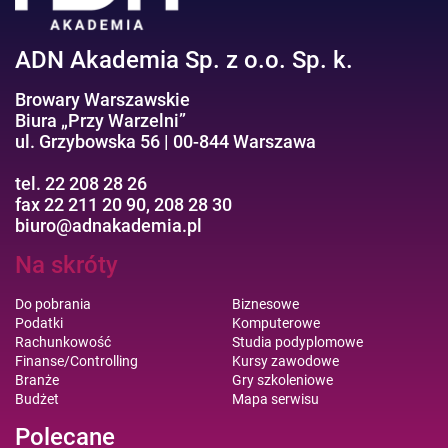
ADN Akademia Sp. z o.o. Sp. k.
Browary Warszawskie
Biura „Przy Warzelni”
ul. Grzybowska 56 | 00-844 Warszawa
tel. 22 208 28 26
fax 22 211 20 90, 208 28 30
biuro@adnakademia.pl
Na skróty
Do pobrania
Biznesowe
Podatki
Komputerowe
Rachunkowość
Studia podyplomowe
Finanse/Controlling
Kursy zawodowe
Branże
Gry szkoleniowe
Budżet
Mapa serwisu
Polecane