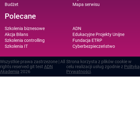
Budżet
Mapa serwisu
Polecane
Szkolenia biznesowe
ADN
Akcja Bilans
Edukacyjne Projekty Unijne
Szkolenia controlling
Fundacja ETRP
Szkolenia IT
Cyberbezpieczeństwo
Wszystkie prawa zastrzezone | All
Strona korzysta z plików cookie w
rights reserved git test
ADN
celu realizacji usług zgodnie z
Polityką
Akademia
2026
Prywatności
.