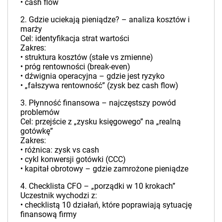
• cash flow
2. Gdzie uciekają pieniądze? – analiza kosztów i
marży
Cel: identyfikacja strat wartości
Zakres:
• struktura kosztów (stałe vs zmienne)
• próg rentowności (break-even)
• dźwignia operacyjna – gdzie jest ryzyko
• „fałszywa rentowność” (zysk bez cash flow)
3. Płynność finansowa – najczęstszy powód
problemów
Cel: przejście z „zysku księgowego” na „realną
gotówkę”
Zakres:
• różnica: zysk vs cash
• cykl konwersji gotówki (CCC)
• kapitał obrotowy – gdzie zamrożone pieniądze
4. Checklista CFO – „porządki w 10 krokach”
Uczestnik wychodzi z:
• checklistą 10 działań, które poprawiają sytuację
finansową firmy